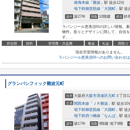
南海本線
「
難波
」駅 徒歩12分
地下鉄御堂筋線
「
大国町
」駅 徒
築27年
10階建
鉄
築年
階数
構造
ラパンジール恵美須IIIの詳しい情報。
物件。造りとデザインに関して、自信を
す。...
所在階
賃料
管理費・共益費
敷金
礼金
間取り
現在空室情報がありません。
ラパンジール恵美須IIIへのお問い合わせ
グランパシフィック難波元町
大阪府
大阪市浪速区
元町
３丁目12
住所
交通
関西本線
「
ＪＲ難波
」駅 徒歩10
地下鉄御堂筋線
「
大国町
」駅 徒
地下鉄四つ橋線
「
なんば
」駅 徒
築17年
9階建 地下9階
築年
階数