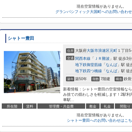
現在空室情報がありません。
グランパシフィック大国町へのお問い合わせ
シャトー豊田
大阪府
大阪市浪速区
元町
１丁目5-
住所
交通
関西本線
「
ＪＲ難波
」駅 徒歩3分
地下鉄御堂筋線
「
なんば
」駅 徒
地下鉄四つ橋線
「
なんば
」駅 徒
築50年
7階建
鉄骨
築年
階数
構造
新着情報：シャトー豊田の空室情報なら
み捨ての煩わしさを軽減します！2駅利
車駅...
所在階
賃料
管理費・共益費
敷金
礼金
間取り
現在空室情報がありません。
シャトー豊田へのお問い合わせはこち