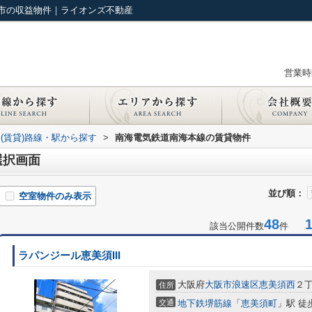
市の収益物件｜ライオンズ不動産
営業時間
(賃貸)路線・駅から探す
>
南海電気鉄道南海本線の賃貸物件
選択画面
並び順：
空室物件のみ表示
48
1-
該当公開件数
件
ラパンジール恵美須III
大阪府
大阪市浪速区
恵美須西
２丁
住所
交通
地下鉄堺筋線
「
恵美須町
」駅 徒