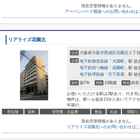
現在空室情報がありません。
アーバンパーク難波へのお問い合わせは
リアライズ花園北
大阪府
大阪市西成区
花園北
２丁目1
住所
交通
地下鉄御堂筋線
「
大国町
」駅 徒
地下鉄四つ橋線
「
花園町
」駅 徒
地下鉄堺筋線
「
天下茶屋
」駅 徒
築7年
10階建
鉄筋
築年
階数
構造
お使いいただける駅は2駅あり、行き先
物件は、駅へも徒歩13分と歩いてアクセ
年築の...
所在階
賃料
管理費・共益費
敷金
礼金
間取り
現在空室情報がありません。
リアライズ花園北へのお問い合わせはこ