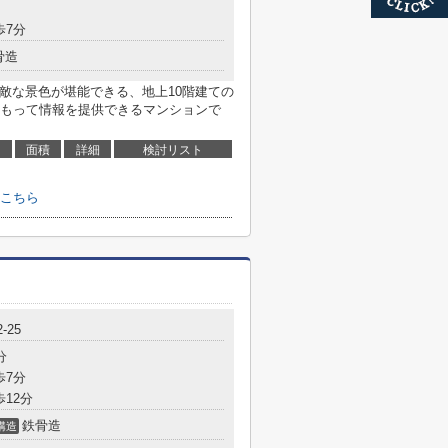
歩7分
骨造
素敵な景色が堪能できる、地上10階建ての
もって情報を提供できるマンションで
面積
詳細
検討リスト
はこちら
-25
分
歩7分
歩12分
鉄骨造
構造