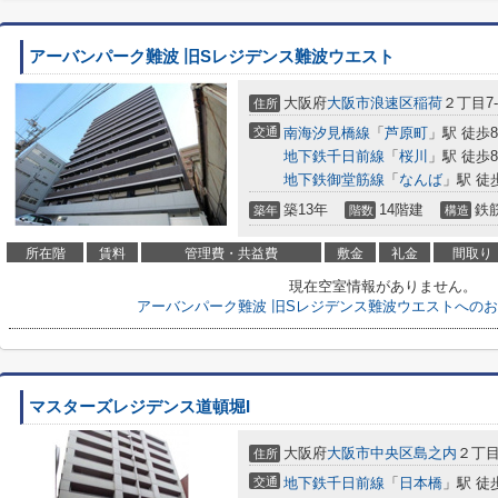
アーバンパーク難波 旧Sレジデンス難波ウエスト
大阪府
大阪市浪速区
稲荷
２丁目7-
住所
交通
南海汐見橋線
「
芦原町
」駅 徒歩
地下鉄千日前線
「
桜川
」駅 徒歩
地下鉄御堂筋線
「
なんば
」駅 徒
築13年
14階建
鉄
築年
階数
構造
所在階
賃料
管理費・共益費
敷金
礼金
間取り
現在空室情報がありません。
アーバンパーク難波 旧Sレジデンス難波ウエストへの
マスターズレジデンス道頓堀I
大阪府
大阪市中央区
島之内
２丁目9
住所
交通
地下鉄千日前線
「
日本橋
」駅 徒