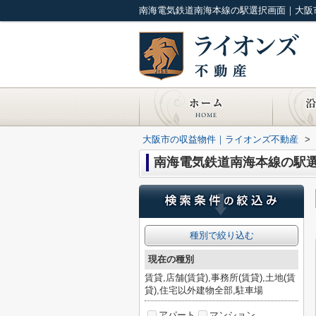
南海電気鉄道南海本線の駅選択画面｜大阪
大阪市の収益物件｜ライオンズ不動産
>
南海電気鉄道南海本線の駅
種別で絞り込む
現在の種別
賃貸,店舗(賃貸),事務所(賃貸),土地(賃
貸),住宅以外建物全部,駐車場
アパート
マンション