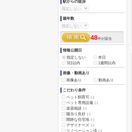
駅からの徒歩
築年数
48
件が該当
情報公開日
指定しない
本日
3日以内
1週間以内
画像・動画あり
画像あり
動画あり
こだわり条件
ペット飼育可
(-)
ペット専用設備
(-)
楽器相談
(-)
陽当り良好
(-)
閑静な住宅地
(-)
デザイナーズ
(-)
リノベーション済
(-)