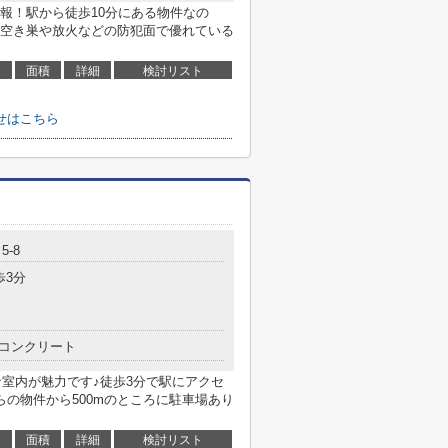
報！駅から徒歩10分にある物件なの
空き巣や放火などの防犯面で優れている
面積
詳細
検討リスト
せはこちら
5-8
歩3分
コンクリート
な室内が魅力です♪徒歩3分で駅にアクセ
の物件から500mのところに駐車場あり
面積
詳細
検討リスト