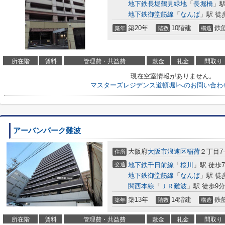
地下鉄長堀鶴見緑地
「
長堀橋
」駅
地下鉄御堂筋線
「
なんば
」駅 徒
築20年
10階建
鉄
築年
階数
構造
所在階
賃料
管理費・共益費
敷金
礼金
間取り
現在空室情報がありません。
マスターズレジデンス道頓堀Iへのお問い合わ
アーバンパーク難波
大阪府
大阪市浪速区
稲荷
２丁目7-
住所
交通
地下鉄千日前線
「
桜川
」駅 徒歩
地下鉄御堂筋線
「
なんば
」駅 徒
関西本線
「
ＪＲ難波
」駅 徒歩9分
築13年
14階建
鉄
築年
階数
構造
所在階
賃料
管理費・共益費
敷金
礼金
間取り