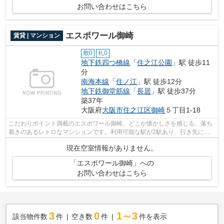
お問い合わせはこちら
エスポワール御崎
賃貸 | マンション
敷0
礼0
地下鉄四つ橋線
「
住之江公園
」駅 徒歩11
分
南海本線
「
住ノ江
」駅 徒歩12分
地下鉄御堂筋線
「
長居
」駅 徒歩37分
築37年
大阪府
大阪市住之江区
御崎
５丁目1-18
こだわりポイント満載のエスポワール御崎。どこか懐かしさを感じる、落ち
着きのあるレトロなマンションです。利用可能な駅が2駅あり、行き先に合
わせて使い分けができます。あると使い...
現在空室情報がありません。
「エスポワール御崎」への
お問い合わせはこちら
3
0
1～3
該当物件数
件
空き数
件
件を表示