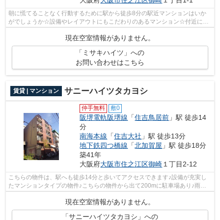
大阪府
大阪市住之江区
御崎
１丁目1-1
朝に慌てることなく行動するために駅から徒歩8分の駅近マンションはいか
がでしょうか☆設備やレイアウトにもこだわりのあるマンション☆付近に駅
が2駅あり、行き先に応じて使い分けがで...
現在空室情報がありません。
「ミサキハイツ」への
お問い合わせはこちら
サニーハイツタカヨシ
賃貸 | マンション
仲手無料
敷0
阪堺電軌阪堺線
「
住吉鳥居前
」駅 徒歩14
分
南海本線
「
住吉大社
」駅 徒歩13分
地下鉄四つ橋線
「
北加賀屋
」駅 徒歩18分
築41年
大阪府
大阪市住之江区
御崎
１丁目2-12
こちらの物件は、駅へも徒歩14分と歩いてアクセスできます♪設備が充実し
たマンションタイプの物件♪こちらの物件から出て200mに駐車場あり♪雨風
から骨組みを守ってくれるのが、外観タイ...
現在空室情報がありません。
「サニーハイツタカヨシ」への