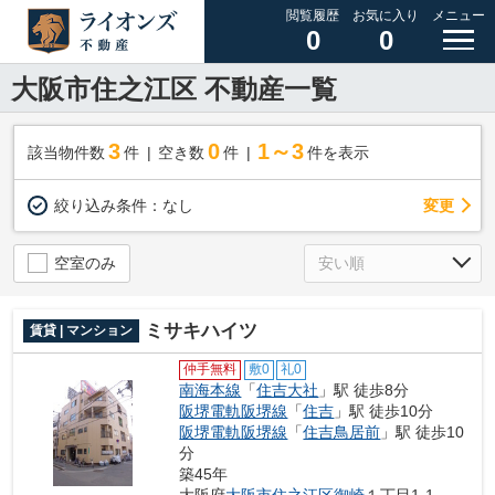
閲覧履歴
お気に入り
メニュー
0
0
大阪市住之江区 不動産一覧
3
0
1～3
該当物件数
件
空き数
件
件を表示
変更
絞り込み条件：
なし
空室のみ
ミサキハイツ
賃貸 | マンション
仲手無料
敷0
礼0
南海本線
「
住吉大社
」駅 徒歩8分
阪堺電軌阪堺線
「
住吉
」駅 徒歩10分
阪堺電軌阪堺線
「
住吉鳥居前
」駅 徒歩10
分
築45年