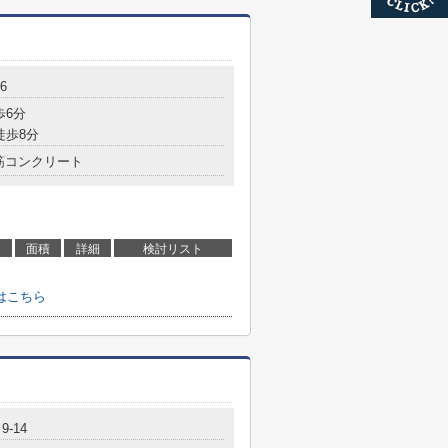
6
歩6分
徒歩8分
筋コンクリート
面積
詳細
検討リスト
はこちら
-14