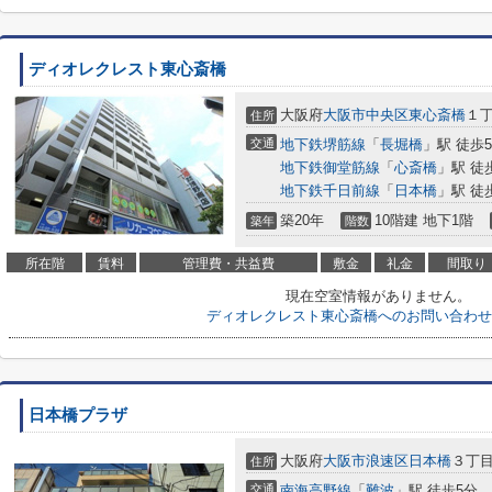
ディオレクレスト東心斎橋
大阪府
大阪市中央区
東心斎橋
１丁
住所
交通
地下鉄堺筋線
「
長堀橋
」駅 徒歩
地下鉄御堂筋線
「
心斎橋
」駅 徒
地下鉄千日前線
「
日本橋
」駅 徒
築20年
10階建 地下1階
築年
階数
所在階
賃料
管理費・共益費
敷金
礼金
間取り
現在空室情報がありません。
ディオレクレスト東心斎橋へのお問い合わせ
日本橋プラザ
大阪府
大阪市浪速区
日本橋
３丁目8
住所
交通
南海高野線
「
難波
」駅 徒歩5分