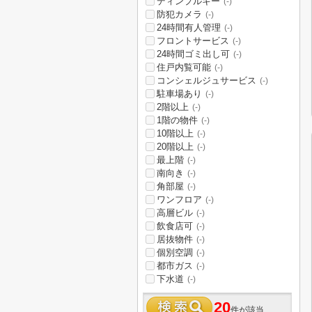
ディンプルキー
(-)
防犯カメラ
(-)
24時間有人管理
(-)
フロントサービス
(-)
24時間ゴミ出し可
(-)
住戸内覧可能
(-)
コンシェルジュサービス
(-)
駐車場あり
(-)
2階以上
(-)
1階の物件
(-)
10階以上
(-)
20階以上
(-)
最上階
(-)
南向き
(-)
角部屋
(-)
ワンフロア
(-)
高層ビル
(-)
飲食店可
(-)
居抜物件
(-)
個別空調
(-)
都市ガス
(-)
下水道
(-)
20
件が該当