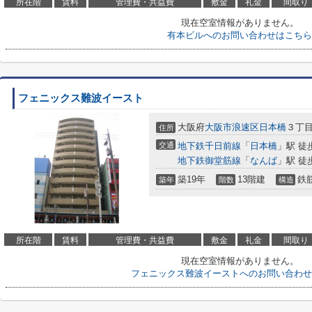
所在階
賃料
管理費・共益費
敷金
礼金
間取り
現在空室情報がありません。
有本ビルへのお問い合わせはこちら
フェニックス難波イースト
大阪府
大阪市浪速区
日本橋
３丁目
住所
交通
地下鉄千日前線
「
日本橋
」駅 徒
地下鉄御堂筋線
「
なんば
」駅 徒
築19年
13階建
鉄
築年
階数
構造
所在階
賃料
管理費・共益費
敷金
礼金
間取り
現在空室情報がありません。
フェニックス難波イーストへのお問い合わせ