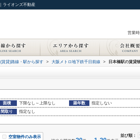
｜ライオンズ不動産
営業時間
(賃貸)路線・駅から探す
>
大阪メトロ地下鉄千日前線
>
日本橋駅の賃貸
面積
下限なし～上限なし
築年数
指定しない
間取り
指定なし
並び順：
空室物件のみ表示