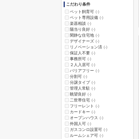
こだわり条件
ペット飼育可
(-)
ペット専用設備
(-)
楽器相談
(-)
陽当り良好
(-)
閑静な住宅地
(-)
デザイナーズ
(-)
リノベーション済
(-)
保証人不要
(-)
事務所可
(-)
２人入居可
(-)
バリアフリー
(-)
分割可
(-)
分譲タイプ
(-)
管理人常駐
(-)
眺望良好
(-)
二世帯住宅
(-)
フリーレント
(-)
カードキー
(-)
オープンハウス
(-)
外国人可
(-)
ガスコンロ設置可
(-)
ルームシェア可
(-)