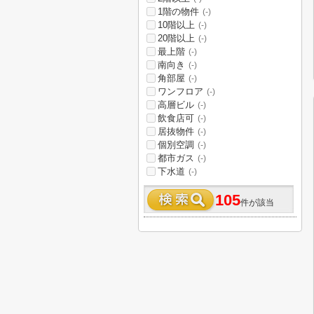
1階の物件
(-)
10階以上
(-)
20階以上
(-)
最上階
(-)
南向き
(-)
角部屋
(-)
ワンフロア
(-)
高層ビル
(-)
飲食店可
(-)
居抜物件
(-)
個別空調
(-)
都市ガス
(-)
下水道
(-)
105
件が該当