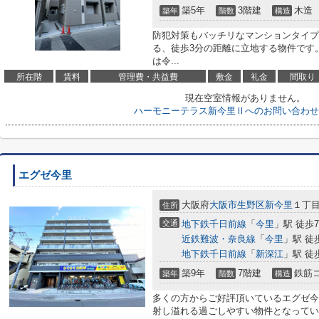
築5年
3階建
木造
築年
階数
構造
防犯対策もバッチリなマンションタイプ
る、徒歩3分の距離に立地する物件です
は令...
所在階
賃料
管理費・共益費
敷金
礼金
間取り
現在空室情報がありません。
ハーモニーテラス新今里Ⅱへのお問い合わせ
エグゼ今里
大阪府
大阪市生野区
新今里
１丁目
住所
交通
地下鉄千日前線
「
今里
」駅 徒歩
近鉄難波・奈良線
「
今里
」駅 徒
地下鉄千日前線
「
新深江
」駅 徒
築9年
7階建
鉄筋
築年
階数
構造
多くの方からご好評頂いているエグゼ今
射し溢れる過ごしやすい物件となってい