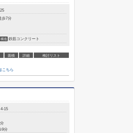
25
徒歩7分
鉄筋コンクリート
構造
面積
詳細
検討リスト
はこちら
-15
7分
歩9分