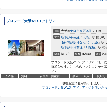
プロシード大阪WESTアドリア
大阪府
大阪市西区
本田
２丁目
住所
交通
地下鉄中央線
「
九条
」駅 徒歩6分
阪神電鉄阪神なんば
「
九条
」駅 
地下鉄千日前線
「
阿波座
」駅 徒
築17年
15階建
鉄
築年
階数
構造
プロシード大阪WESTアドリア：地下鉄
快適な物件。こちらのマンションから出
マンシ...
所在階
賃料
管理費・共益費
敷金
礼金
間取り
現在空室情報がありません。
プロシード大阪WESTアドリアへのお問い合