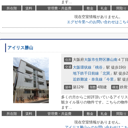
ます...
所在階
賃料
管理費・共益費
敷金
礼金
間取り
現在空室情報がありません。
エグゼ今里へのお問い合わせはこち
アイリス勝山
大阪府
大阪市生野区
勝山南
４丁目7
住所
交通
大阪環状線
「
桃谷
」駅 徒歩19分
地下鉄千日前線
「
北巽
」駅 徒歩2
近鉄難波・奈良線
「
今里
」駅 徒
築12年
4階建
鉄骨
築年
階数
構造
多くの方からご好評頂いているアイリス
観タイル張りの物件です。こちらの物件
ます...
所在階
賃料
管理費・共益費
敷金
礼金
間取り
現在空室情報がありません。
アイリス勝山へのお問い合わせはこち