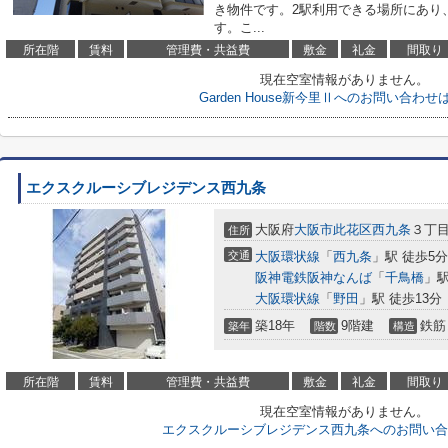
き物件です。2駅利用できる場所にあり
す。こ...
所在階
賃料
管理費・共益費
敷金
礼金
間取り
現在空室情報がありません。
Garden House新今里Ⅱへのお問い合わせ
エクスクルーシブレジデンス西九条
大阪府
大阪市此花区
西九条
３丁目
住所
交通
大阪環状線
「
西九条
」駅 徒歩5分
阪神電鉄阪神なんば
「
千鳥橋
」駅
大阪環状線
「
野田
」駅 徒歩13分
築18年
9階建
鉄筋
築年
階数
構造
所在階
賃料
管理費・共益費
敷金
礼金
間取り
現在空室情報がありません。
エクスクルーシブレジデンス西九条へのお問い合