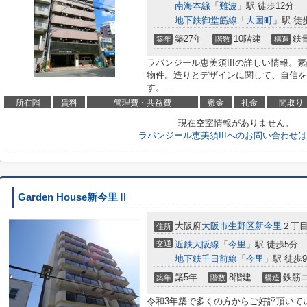
南海本線
「
難波
」駅 徒歩12分
地下鉄御堂筋線
「
大国町
」駅 徒
築27年
10階建
鉄
築年
階数
構造
ラパンジール恵美須IIIの詳しい情報。
物件。造りとデザインに関して、自信を
す。...
所在階
賃料
管理費・共益費
敷金
礼金
間取り
現在空室情報がありません。
ラパンジール恵美須IIIへのお問い合わせ
Garden House新今里Ⅱ
大阪府
大阪市生野区
新今里
２丁目5
住所
交通
近鉄大阪線
「
今里
」駅 徒歩5分
地下鉄千日前線
「
今里
」駅 徒歩
築5年
8階建
鉄筋
築年
階数
構造
令和3年築で多くの方からご好評頂いて