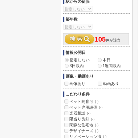
駅からの徒歩
築年数
105
件が該当
情報公開日
指定しない
本日
3日以内
1週間以内
画像・動画あり
画像あり
動画あり
こだわり条件
ペット飼育可
(-)
ペット専用設備
(-)
楽器相談
(-)
陽当り良好
(-)
閑静な住宅地
(-)
デザイナーズ
(-)
リノベーション済
(-)