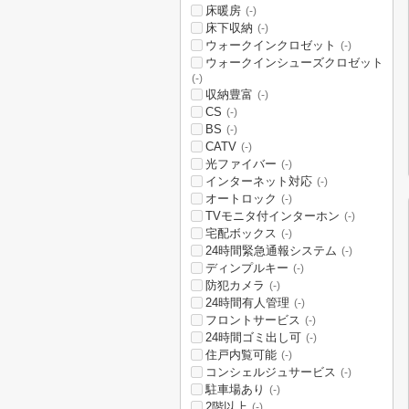
床暖房
(-)
床下収納
(-)
ウォークインクロゼット
(-)
ウォークインシューズクロゼット
(-)
収納豊富
(-)
CS
(-)
BS
(-)
CATV
(-)
光ファイバー
(-)
インターネット対応
(-)
オートロック
(-)
TVモニタ付インターホン
(-)
宅配ボックス
(-)
24時間緊急通報システム
(-)
ディンプルキー
(-)
防犯カメラ
(-)
24時間有人管理
(-)
フロントサービス
(-)
24時間ゴミ出し可
(-)
住戸内覧可能
(-)
コンシェルジュサービス
(-)
駐車場あり
(-)
2階以上
(-)