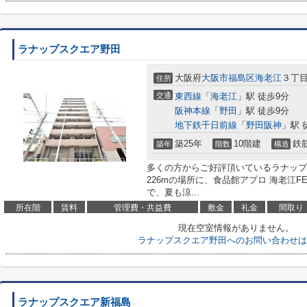
ラナップスクエア野田
大阪府
大阪市福島区
海老江
３丁目
住所
交通
東西線
「
海老江
」駅 徒歩9分
阪神本線
「
野田
」駅 徒歩9分
地下鉄千日前線
「
野田阪神
」駅 
築25年
10階建
鉄
築年
階数
構造
多くの方からご好評頂いているラナップ
226mの場所に、食品館アプロ 海老江F
で、夏も涼...
所在階
賃料
管理費・共益費
敷金
礼金
間取り
現在空室情報がありません。
ラナップスクエア野田へのお問い合わせは
ラナップスクエア新福島