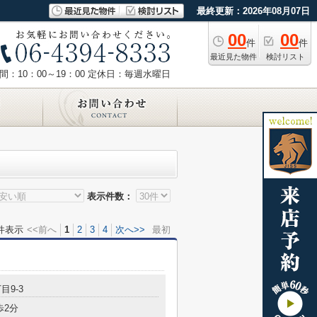
最終更新：2026年08月07日
00
00
件
件
最近見た物件
検討リスト
：10：00～19：00
定休日：毎週水曜日
表示件数：
件表示
<<前へ
1
2
3
4
次へ>>
最初
目9-3
歩2分