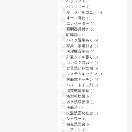
ベランダ
(-)
バルコニー
(-)
ルーフバルコニー
(-)
オール電化
(-)
エレベーター
(-)
照明器具付き
(-)
駐輪場
(-)
バイク置場あり
(-)
家具・家電付き
(-)
洗濯機置場有
(-)
外観タイル張り
(-)
コンロ２口以上
(-)
食器洗い乾燥機
(-)
システムキッチン
(-)
対面式キッチン
(-)
バス・トイレ別
(-)
追焚機能浴室
(-)
浴室乾燥機
(-)
温水洗浄便座
(-)
洗面台
(-)
洗髪洗面化粧台
(-)
シャワー
(-)
独立洗面台
(-)
エアコン
(-)