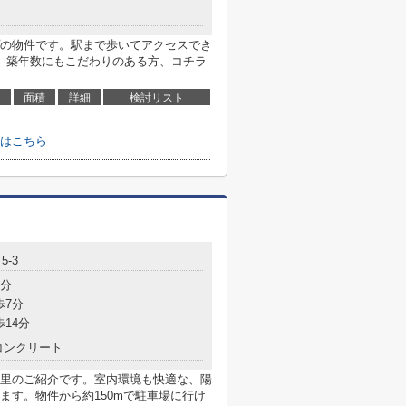
の物件です。駅まで歩いてアクセスでき
。築年数にもこだわりのある方、コチラ
面積
詳細
検討リスト
はこちら
5-3
7分
歩7分
歩14分
コンクリート
里のご紹介です。室内環境も快適な、陽
ます。物件から約150mで駐車場に行け