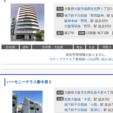
大阪府
大阪市福島区
吉野
１丁目1-
住所
交通
地下鉄千日前線
「
野田阪神
」駅 
阪神本線
「
野田
」駅 徒歩10分
大阪環状線
「
野田
」駅 徒歩10分
築27年
11階建 地下1階
築年
階数
所在階
賃料
管理費・共益費
敷金
礼金
間取り
現在空室情報がありません。
ラナップスクエア新福島へのお問い合わせ
ハーモニーテラス新今里Ⅱ
大阪府
大阪市生野区
新今里
６丁目4
住所
交通
近鉄大阪線
「
今里
」駅 徒歩3分
地下鉄千日前線
「
小路
」駅 徒歩
地下鉄千日前線
「
新深江
」駅 徒