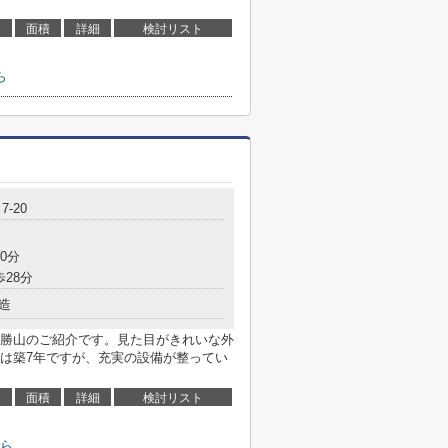
面積
詳細
検討リスト
ら
-20
0分
歩28分
造
勝山のご紹介です。見た目がきれいな外
は築7年ですが、充実の設備が整ってい
面積
詳細
検討リスト
ら