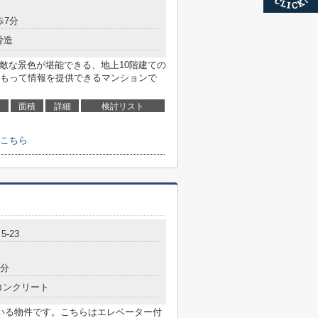
歩7分
骨造
素敵な景色が堪能できる、地上10階建ての
もって情報を提供できるマンションで
面積
詳細
検討リスト
はこちら
-23
9分
コンクリート
いる物件です。こちらはエレベーター付