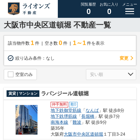
閲覧履歴
お気に入り
メニュー
0
0
大阪市中央区道頓堀 不動産一覧
1
0
1～1
該当物件数
件
空き数
件
件を表示
変更
絞り込み条件：
なし
空室のみ
ラパンジール道頓堀
賃貸 | マンション
仲手無料
敷0
地下鉄御堂筋線
「
なんば
」駅 徒歩8分
地下鉄堺筋線
「
長堀橋
」駅 徒歩7分
南海本線
「
難波
」駅 徒歩9分
築35年
大阪府
大阪市中央区
道頓堀
１丁目3-24