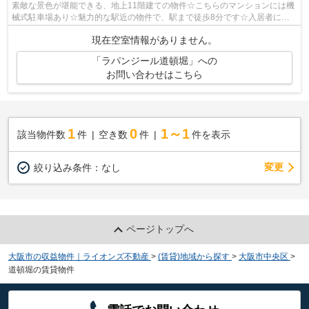
素敵な景色が堪能できる、地上11階建ての物件☆こちらのマンションには機
械式駐車場あり☆魅力的な駅近の物件で、駅まで徒歩8分です☆入居者にと
っても扱いやすい敷地内ごみ置き場がつい...
現在空室情報がありません。
「ラパンジール道頓堀」への
お問い合わせはこちら
1
0
1～1
該当物件数
件
空き数
件
件を表示
変更
絞り込み条件：
なし
ページトップへ
大阪市の収益物件｜ライオンズ不動産
>
(賃貸)地域から探す
>
大阪市中央区
>
道頓堀の賃貸物件