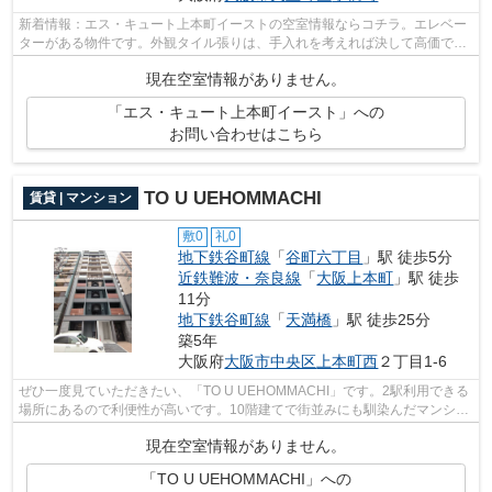
新着情報：エス・キュート上本町イーストの空室情報ならコチラ。エレベー
ターがある物件です。外観タイル張りは、手入れを考えれば決して高価では
ありません。2駅利用できる場所にあり...
現在空室情報がありません。
「エス・キュート上本町イースト」への
お問い合わせはこちら
TO U UEHOMMACHI
賃貸 | マンション
敷0
礼0
地下鉄谷町線
「
谷町六丁目
」駅 徒歩5分
近鉄難波・奈良線
「
大阪上本町
」駅 徒歩
11分
地下鉄谷町線
「
天満橋
」駅 徒歩25分
築5年
大阪府
大阪市中央区
上本町西
２丁目1-6
ぜひ一度見ていただきたい、「TO U UEHOMMACHI」です。2駅利用できる
場所にあるので利便性が高いです。10階建てで街並みにも馴染んだマンショ
ンです。共用設備も充実した、一押しのマ...
現在空室情報がありません。
「TO U UEHOMMACHI」への