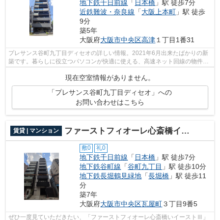
地下鉄千日前線
「
日本橋
」駅 徒歩7分
近鉄難波・奈良線
「
大阪上本町
」駅 徒歩
9分
築5年
大阪府
大阪市中央区
高津
１丁目1番31
プレサンス谷町九丁目ディセオの詳しい情報。2021年6月出来たばかりの新
築です。暮らしに役立つパソコンが快適に使える、高速ネット回線の物件。
設備良し・外観良しのイチオシの物件。...
現在空室情報がありません。
「プレサンス谷町九丁目ディセオ」への
お問い合わせはこちら
ファーストフィオーレ心斎橋イーストⅢ
賃貸 | マンション
敷0
礼0
地下鉄千日前線
「
日本橋
」駅 徒歩7分
地下鉄谷町線
「
谷町九丁目
」駅 徒歩10分
地下鉄長堀鶴見緑地
「
長堀橋
」駅 徒歩11
分
築7年
大阪府
大阪市中央区
瓦屋町
３丁目9番5
ぜひ一度見ていただきたい、「ファーストフィオーレ心斎橋いイーストⅢ」