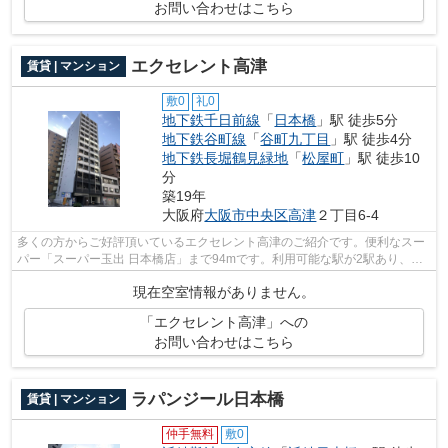
お問い合わせはこちら
エクセレント高津
賃貸 | マンション
敷0
礼0
地下鉄千日前線
「
日本橋
」駅 徒歩5分
地下鉄谷町線
「
谷町九丁目
」駅 徒歩4分
地下鉄長堀鶴見緑地
「
松屋町
」駅 徒歩10
分
築19年
大阪府
大阪市中央区
高津
２丁目6-4
多くの方からご好評頂いているエクセレント高津のご紹介です。便利なスー
パー「スーパー玉出 日本橋店」まで94mです。利用可能な駅が2駅あり、行
き先に合わせて使い分けができます。物...
現在空室情報がありません。
「エクセレント高津」への
お問い合わせはこちら
ラパンジール日本橋
賃貸 | マンション
仲手無料
敷0