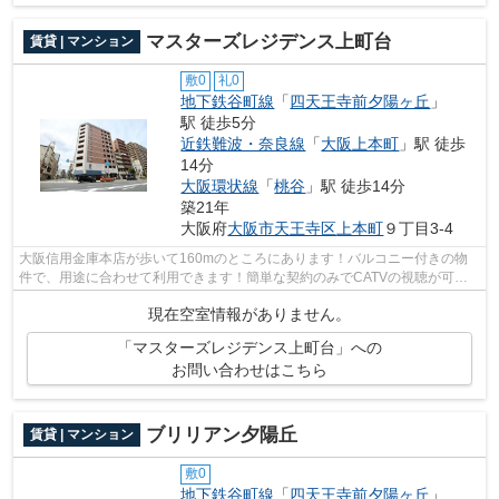
マスターズレジデンス上町台
賃貸 | マンション
敷0
礼0
地下鉄谷町線
「
四天王寺前夕陽ヶ丘
」
駅 徒歩5分
近鉄難波・奈良線
「
大阪上本町
」駅 徒歩
14分
大阪環状線
「
桃谷
」駅 徒歩14分
築21年
大阪府
大阪市天王寺区
上本町
９丁目3-4
大阪信用金庫本店が歩いて160mのところにあります！バルコニー付きの物
件で、用途に合わせて利用できます！簡単な契約のみでCATVの視聴が可能
な物件です！地上10階建ての物件！失敗し...
現在空室情報がありません。
「マスターズレジデンス上町台」への
お問い合わせはこちら
ブリリアン夕陽丘
賃貸 | マンション
敷0
地下鉄谷町線
「
四天王寺前夕陽ヶ丘
」