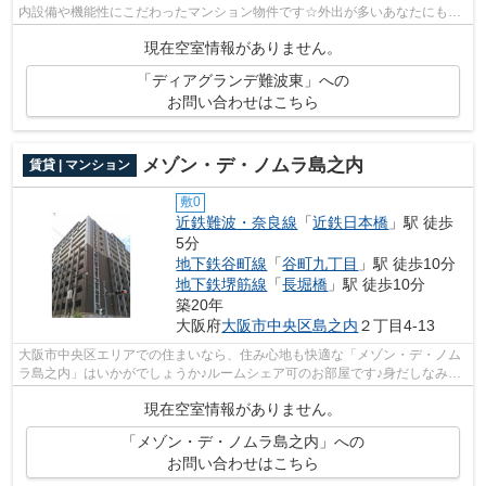
内設備や機能性にこだわったマンション物件です☆外出が多いあなたにもピ
ッタリ☆歩いても自転車に乗っても疲れな...
現在空室情報がありません。
「ディアグランデ難波東」への
お問い合わせはこちら
メゾン・デ・ノムラ島之内
賃貸 | マンション
敷0
近鉄難波・奈良線
「
近鉄日本橋
」駅 徒歩
5分
地下鉄谷町線
「
谷町九丁目
」駅 徒歩10分
地下鉄堺筋線
「
長堀橋
」駅 徒歩10分
築20年
大阪府
大阪市中央区
島之内
２丁目4-13
大阪市中央区エリアでの住まいなら、住み心地も快適な「メゾン・デ・ノム
ラ島之内」はいかがでしょうか♪ルームシェア可のお部屋です♪身だしなみを
整えるのにもお使いいただける、独立...
現在空室情報がありません。
「メゾン・デ・ノムラ島之内」への
お問い合わせはこちら