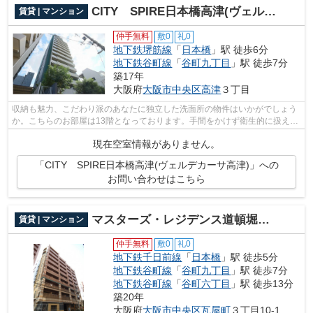
CITY SPIRE日本橋高津(ヴェルデカーサ高津)
賃貸 | マンション
仲手無料
敷0
礼0
地下鉄堺筋線
「
日本橋
」駅 徒歩6分
地下鉄谷町線
「
谷町九丁目
」駅 徒歩7分
築17年
大阪府
大阪市中央区
高津
３丁目
収納も魅力、こだわり派のあなたに独立した洗面所の物件はいかがでしょう
か。こちらのお部屋は13階となっております。手間をかけず衛生的に扱える
システムキッチンは、収納にも余裕あ...
現在空室情報がありません。
「CITY SPIRE日本橋高津(ヴェルデカーサ高津)」への
お問い合わせはこちら
マスターズ・レジデンス道頓堀ⅠⅠ
賃貸 | マンション
仲手無料
敷0
礼0
地下鉄千日前線
「
日本橋
」駅 徒歩5分
地下鉄谷町線
「
谷町九丁目
」駅 徒歩7分
地下鉄谷町線
「
谷町六丁目
」駅 徒歩13分
築20年
大阪府
大阪市中央区
瓦屋町
３丁目10-1