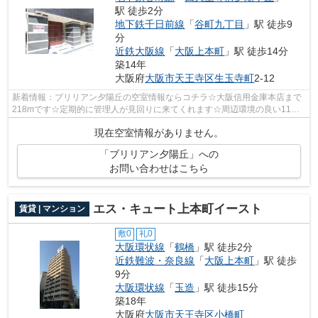
駅 徒歩2分
地下鉄千日前線
「
谷町九丁目
」駅 徒歩9
分
近鉄大阪線
「
大阪上本町
」駅 徒歩14分
築14年
大阪府
大阪市天王寺区
生玉寺町
2-12
新着情報：ブリリアン夕陽丘の空室情報ならコチラ☆大阪信用金庫本店まで
218mです☆定期的に管理人が見回りに来てくれます☆周辺環境の良い11階
建ての建物です☆大阪市天王寺区や地下鉄谷...
現在空室情報がありません。
「ブリリアン夕陽丘」への
お問い合わせはこちら
エス・キュート上本町イースト
賃貸 | マンション
敷0
礼0
大阪環状線
「
鶴橋
」駅 徒歩2分
近鉄難波・奈良線
「
大阪上本町
」駅 徒歩
9分
大阪環状線
「
玉造
」駅 徒歩15分
築18年
大阪府
大阪市天王寺区
小橋町