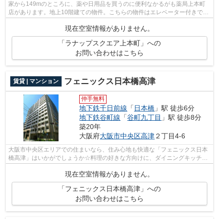
家から149mのところに、薬や日用品を買うのに便利なかるがも薬局上本町
店があります。地上10階建ての物件。こちらの物件はエレベーター付きで
す。駐車場は物件から約100mです。できる...
現在空室情報がありません。
「ラナップスクエア上本町」への
お問い合わせはこちら
フェニックス日本橋高津
賃貸 | マンション
仲手無料
地下鉄千日前線
「
日本橋
」駅 徒歩6分
地下鉄谷町線
「
谷町九丁目
」駅 徒歩8分
築20年
大阪府
大阪市中央区
高津
２丁目4-6
大阪市中央区エリアでの住まいなら、住み心地も快適な「フェニックス日本
橋高津」はいかがでしょうか☆料理の好きな方向けに、ダイニングキッチン
があるお部屋用意しています☆こちらは...
現在空室情報がありません。
「フェニックス日本橋高津」への
お問い合わせはこちら