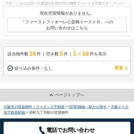
です。こちらは月々の家賃が5.35万円の物件でペットも可能です。マンショ
ンの住人や関係者だけが入れるオートロ...
現在空室情報がありません。
「ファーストフィオーレ心斎橋イーストⅢ」への
お問い合わせはこちら
16
0
1～16
該当物件数
件
空き数
件
件を表示
変更
絞り込み条件：
なし
ページトップへ
大阪市の収益物件｜ライオンズ不動産
>
(賃貸)路線・駅から探す
>
大阪メトロ
地下鉄谷町線
>
谷町九丁目駅の賃貸物件
電話でお問い合わせ