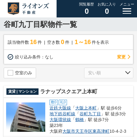
閲覧履歴
お気に入り
メニュー
0
0
谷町九丁目駅物件一覧
16
0
1～16
該当物件数
件
空き数
件
件を表示
変更
絞り込み条件：
なし
空室のみ
ラナップスクエア上本町
賃貸 | マンション
敷0
礼0
近鉄大阪線
「
大阪上本町
」駅 徒歩6分
地下鉄谷町線
「
谷町九丁目
」駅 徒歩3分
大阪環状線
「
鶴橋
」駅 徒歩7分
築23年
大阪府
大阪市天王寺区
東高津町
10-4-2-3