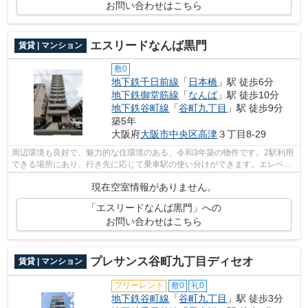
お問い合わせはこちら
エスリードなんば黒門
賃貸 | マンション
敷0
地下鉄千日前線
「
日本橋
」駅 徒歩6分
地下鉄御堂筋線
「
なんば
」駅 徒歩10分
地下鉄谷町線
「
谷町九丁目
」駅 徒歩9分
築5年
大阪府
大阪市中央区
高津
３丁目8-29
周辺環境も良好で、魅力的な住環境のある、令和3年築の物件です。2駅利用
できる場所にあり、行き先に応じて乗車駅の使い分けができます。エレベー
ターがある物件です。設備やレイアウ...
現在空室情報がありません。
「エスリードなんば黒門」への
お問い合わせはこちら
プレサンス谷町九丁目ディセオ
賃貸 | マンション
フリーレント
敷0
礼0
地下鉄谷町線
「
谷町九丁目
」駅 徒歩3分