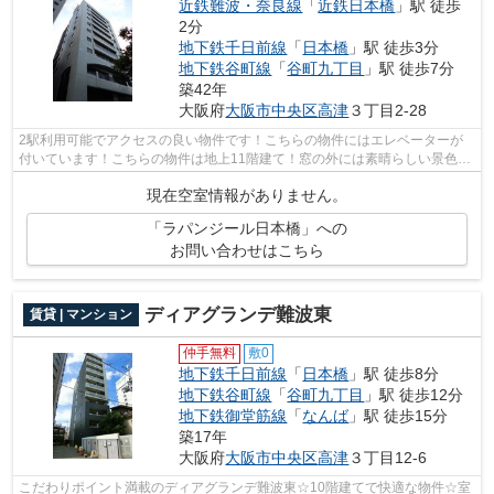
近鉄難波・奈良線
「
近鉄日本橋
」駅 徒歩
2分
地下鉄千日前線
「
日本橋
」駅 徒歩3分
地下鉄谷町線
「
谷町九丁目
」駅 徒歩7分
築42年
大阪府
大阪市中央区
高津
３丁目2-28
2駅利用可能でアクセスの良い物件です！こちらの物件にはエレベーターが
付いています！こちらの物件は地上11階建て！窓の外には素晴らしい景色が
広がるマンションです！大阪市中央区エ...
現在空室情報がありません。
「ラパンジール日本橋」への
お問い合わせはこちら
ディアグランデ難波東
賃貸 | マンション
仲手無料
敷0
地下鉄千日前線
「
日本橋
」駅 徒歩8分
地下鉄谷町線
「
谷町九丁目
」駅 徒歩12分
地下鉄御堂筋線
「
なんば
」駅 徒歩15分
築17年
大阪府
大阪市中央区
高津
３丁目12-6
こだわりポイント満載のディアグランデ難波東☆10階建てで快適な物件☆室