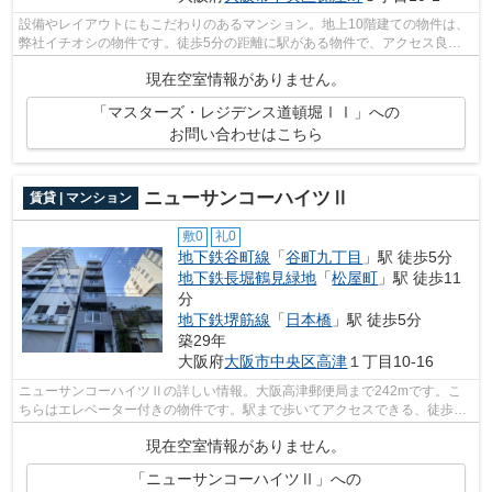
設備やレイアウトにもこだわりのあるマンション。地上10階建ての物件は、
弊社イチオシの物件です。徒歩5分の距離に駅がある物件で、アクセス良好
です。近くに2駅ある、アクセスが良い...
現在空室情報がありません。
「マスターズ・レジデンス道頓堀ⅠⅠ」への
お問い合わせはこちら
ニューサンコーハイツⅡ
賃貸 | マンション
敷0
礼0
地下鉄谷町線
「
谷町九丁目
」駅 徒歩5分
地下鉄長堀鶴見緑地
「
松屋町
」駅 徒歩11
分
地下鉄堺筋線
「
日本橋
」駅 徒歩5分
築29年
大阪府
大阪市中央区
高津
１丁目10-16
ニューサンコーハイツⅡの詳しい情報。大阪高津郵便局まで242mです。こ
ちらはエレベーター付きの物件です。駅まで歩いてアクセスできる、徒歩5
分の距離に立地する物件です。大阪市中央...
現在空室情報がありません。
「ニューサンコーハイツⅡ」への