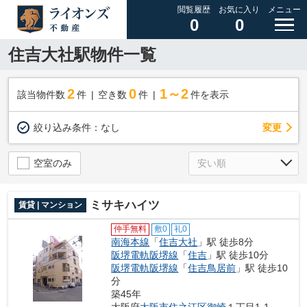
閲覧履歴
お気に入り
メニュー
0
0
住吉大社駅物件一覧
2
0
1～2
該当物件数
件
空き数
件
件を表示
変更
絞り込み条件：
なし
空室のみ
ミサキハイツ
賃貸 | マンション
仲手無料
敷0
礼0
南海本線
「
住吉大社
」駅 徒歩8分
阪堺電軌阪堺線
「
住吉
」駅 徒歩10分
阪堺電軌阪堺線
「
住吉鳥居前
」駅 徒歩10
分
築45年