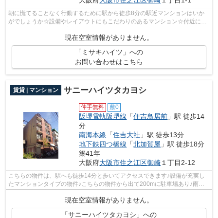
大阪府
大阪市住之江区
御崎
１丁目1-1
朝に慌てることなく行動するために駅から徒歩8分の駅近マンションはいか
がでしょうか☆設備やレイアウトにもこだわりのあるマンション☆付近に駅
が2駅あり、行き先に応じて使い分けがで...
現在空室情報がありません。
「ミサキハイツ」への
お問い合わせはこちら
サニーハイツタカヨシ
賃貸 | マンション
仲手無料
敷0
阪堺電軌阪堺線
「
住吉鳥居前
」駅 徒歩14
分
南海本線
「
住吉大社
」駅 徒歩13分
地下鉄四つ橋線
「
北加賀屋
」駅 徒歩18分
築41年
大阪府
大阪市住之江区
御崎
１丁目2-12
こちらの物件は、駅へも徒歩14分と歩いてアクセスできます♪設備が充実し
たマンションタイプの物件♪こちらの物件から出て200mに駐車場あり♪雨風
から骨組みを守ってくれるのが、外観タイ...
現在空室情報がありません。
「サニーハイツタカヨシ」への