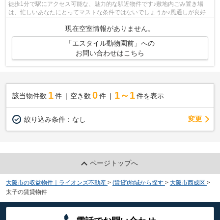
徒歩1分で駅にアクセス可能な、魅力的な駅近物件です♪敷地内ごみ置き場
は、忙しいあなたにとってマストな条件ではないでしょうか♪風通しが良好な
ので、いつでも新鮮な空気がはいってき...
現在空室情報がありません。
「エスタイル動物園前」への
お問い合わせはこちら
1
0
1～1
該当物件数
件
空き数
件
件を表示
変更
絞り込み条件：
なし
ページトップへ
大阪市の収益物件｜ライオンズ不動産
>
(賃貸)地域から探す
>
大阪市西成区
>
太子の賃貸物件