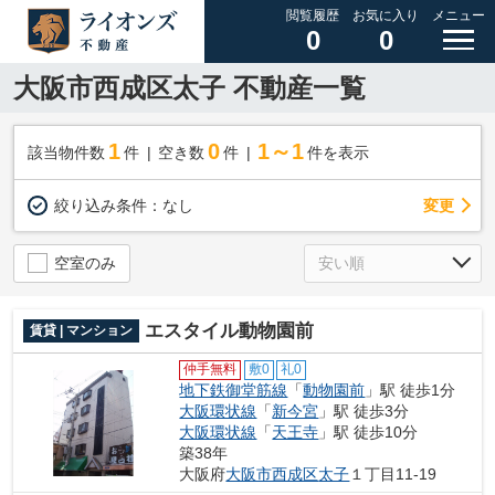
閲覧履歴
お気に入り
メニュー
0
0
大阪市西成区太子 不動産一覧
1
0
1～1
該当物件数
件
空き数
件
件を表示
変更
絞り込み条件：
なし
空室のみ
エスタイル動物園前
賃貸 | マンション
仲手無料
敷0
礼0
地下鉄御堂筋線
「
動物園前
」駅 徒歩1分
大阪環状線
「
新今宮
」駅 徒歩3分
大阪環状線
「
天王寺
」駅 徒歩10分
築38年
大阪府
大阪市西成区
太子
１丁目11-19