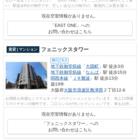
ぜひ一度見ていただきたい、「EAST ONE」です。こだわりの条件として多
い、駅徒歩8分の物件です。忙しいあなたの味方の、敷地内ごみ置き場つき
の物件です。物件から駐車場までの距離は...
現在空室情報がありません。
「EAST ONE」への
お問い合わせはこちら
フェニックスタワー
賃貸 | マンション
敷0
礼0
地下鉄御堂筋線
「
大国町
」駅 徒歩3分
地下鉄御堂筋線
「
なんば
」駅 徒歩15分
関西本線
「
ＪＲ難波
」駅 徒歩13分
築19年
大阪府
大阪市浪速区
敷津西
２丁目12-6
お掃除も快適なシステムキッチンのマンションとなっています。地上11階建
てのイチオシの物件です。二口コンロが付いたマンションです。車をお持ち
の方にもオススメの、自走式駐車場を...
現在空室情報がありません。
「フェニックスタワー」への
お問い合わせはこちら