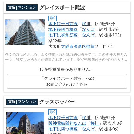
グレイスポート難波
賃貸 | マンション
敷0
地下鉄千日前線
「
桜川
」駅 徒歩5分
地下鉄四つ橋線
「
なんば
」駅 徒歩7分
地下鉄御堂筋線
「
なんば
」駅 徒歩10分
築13年
大阪府
大阪市浪速区
稲荷
２丁目7-1
多くの方に愛される、よく整備された魅力的な物件です。この物件の魅力の
一つ、独立した洗面所が設置されています。浴室乾燥機付きの浴室があり、
湿気による掃除の負担が減ります。住...
現在空室情報がありません。
「グレイスポート難波」への
お問い合わせはこちら
グラスホッパー
賃貸 | マンション
敷0
地下鉄千日前線
「
桜川
」駅 徒歩2分
阪神電鉄阪神なんば
「
桜川
」駅 徒歩3分
地下鉄四つ橋線
「
なんば
」駅 徒歩9分