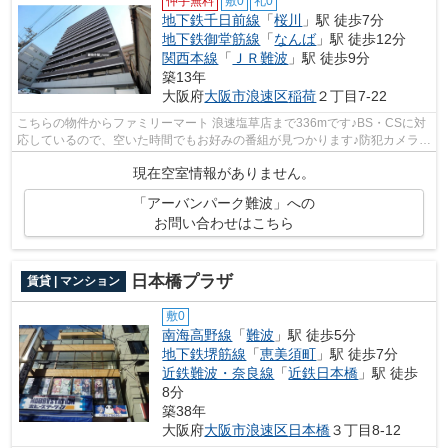
仲手無料
敷0
礼0
地下鉄千日前線
「
桜川
」駅 徒歩7分
地下鉄御堂筋線
「
なんば
」駅 徒歩12分
関西本線
「
ＪＲ難波
」駅 徒歩9分
築13年
大阪府
大阪市浪速区
稲荷
２丁目7-22
こちらの物件からファミリーマート 浪速塩草店まで336mです♪BS・CSに対
応しているので、空いた時間でもお好みの番組が見つかります♪防犯カメラが
ありますので、不審者の侵入や万が一の...
現在空室情報がありません。
「アーバンパーク難波」への
お問い合わせはこちら
日本橋プラザ
賃貸 | マンション
敷0
南海高野線
「
難波
」駅 徒歩5分
地下鉄堺筋線
「
恵美須町
」駅 徒歩7分
近鉄難波・奈良線
「
近鉄日本橋
」駅 徒歩
8分
築38年
大阪府
大阪市浪速区
日本橋
３丁目8-12