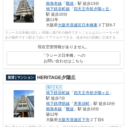
南海本線
「
難波
」駅 徒歩13分
地下鉄谷町線
「
四天王寺前夕陽ヶ丘
」
駅 徒歩10分
築11年
大阪府
大阪市浪速区
日本橋東
３丁目9-7
ラシーヌ日本橋の詳しい情報☆築7年の物件です☆こちらはエレベーター付
きの物件です☆駅まで歩いてアクセスできる、徒歩4分の距離に立地する物
件です☆当社スタッフが地域の賃貸情報をご...
現在空室情報がありません。
「ラシーヌ日本橋」への
お問い合わせはこちら
HERITAGE夕陽丘
賃貸 | マンション
敷0
礼0
地下鉄谷町線
「
四天王寺前夕陽ヶ丘
」
駅 徒歩7分
地下鉄堺筋線
「
恵美須町
」駅 徒歩10分
南海本線
「
難波
」駅 徒歩10分
築12年
大阪府
大阪市浪速区
下寺
２丁目6