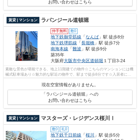
お問い合わせはこちら
ラパンジール道頓堀
賃貸 | マンション
仲手無料
敷0
地下鉄御堂筋線
「
なんば
」駅 徒歩8分
地下鉄堺筋線
「
長堀橋
」駅 徒歩7分
南海本線
「
難波
」駅 徒歩9分
築35年
大阪府
大阪市中央区
道頓堀
１丁目3-24
素敵な景色が堪能できる、地上11階建ての物件☆こちらのマンションには機
械式駐車場あり☆魅力的な駅近の物件で、駅まで徒歩8分です☆入居者にと
っても扱いやすい敷地内ごみ置き場がつい...
現在空室情報がありません。
「ラパンジール道頓堀」への
お問い合わせはこちら
マスターズ・レジデンス桜川Ⅰ
賃貸 | マンション
敷0
礼0
地下鉄千日前線
「
桜川
」駅 徒歩5分