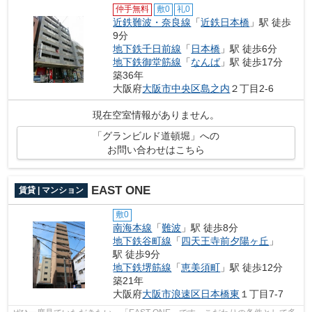
仲手無料
敷0
礼0
近鉄難波・奈良線
「
近鉄日本橋
」駅 徒歩
9分
地下鉄千日前線
「
日本橋
」駅 徒歩6分
地下鉄御堂筋線
「
なんば
」駅 徒歩17分
築36年
大阪府
大阪市中央区
島之内
２丁目2-6
現在空室情報がありません。
「グランビルド道頓堀」への
お問い合わせはこちら
EAST ONE
賃貸 | マンション
敷0
南海本線
「
難波
」駅 徒歩8分
地下鉄谷町線
「
四天王寺前夕陽ヶ丘
」
駅 徒歩9分
地下鉄堺筋線
「
恵美須町
」駅 徒歩12分
築21年
大阪府
大阪市浪速区
日本橋東
１丁目7-7