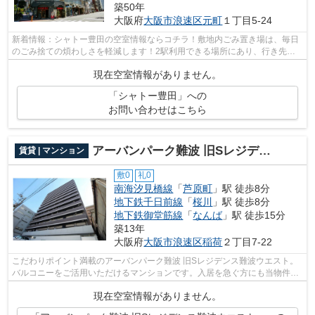
築50年
大阪府
大阪市浪速区
元町
１丁目5-24
新着情報：シャトー豊田の空室情報ならコチラ！敷地内ごみ置き場は、毎日
のごみ捨ての煩わしさを軽減します！2駅利用できる場所にあり、行き先に
応じて乗車駅の使い分けができます！徒...
現在空室情報がありません。
「シャトー豊田」への
お問い合わせはこちら
アーバンパーク難波 旧Sレジデンス難波ウエスト
賃貸 | マンション
敷0
礼0
南海汐見橋線
「
芦原町
」駅 徒歩8分
地下鉄千日前線
「
桜川
」駅 徒歩8分
地下鉄御堂筋線
「
なんば
」駅 徒歩15分
築13年
大阪府
大阪市浪速区
稲荷
２丁目7-22
こだわりポイント満載のアーバンパーク難波 旧Sレジデンス難波ウエスト。
バルコニーをご活用いただけるマンションです。入居を急ぐ方にも当物件で
したら現在空き部屋なので一押しです...
現在空室情報がありません。