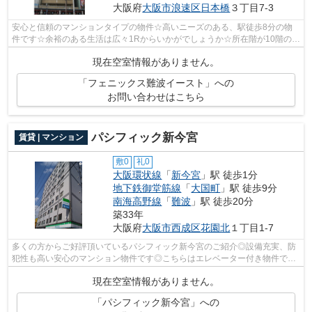
大阪府
大阪市浪速区
日本橋
３丁目7-3
安心と信頼のマンションタイプの物件☆高いニーズのある、駅徒歩8分の物
件です☆余裕のある生活は広々1Rからいかがでしょうか☆所在階が10階の物
件です、いかがでしょうか☆住まいを地下鉄...
現在空室情報がありません。
「フェニックス難波イースト」への
お問い合わせはこちら
パシフィック新今宮
賃貸 | マンション
敷0
礼0
大阪環状線
「
新今宮
」駅 徒歩1分
地下鉄御堂筋線
「
大国町
」駅 徒歩9分
南海高野線
「
難波
」駅 徒歩20分
築33年
大阪府
大阪市西成区
花園北
１丁目1-7
多くの方からご好評頂いているパシフィック新今宮のご紹介◎設備充実、防
犯性も高い安心のマンション物件です◎こちらはエレベーター付き物件です
◎夏場の電気代も安く抑えられる通風良好...
現在空室情報がありません。
「パシフィック新今宮」への