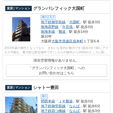
グランパシフィック大国町
賃貸 | マンション
敷0
礼0
地下鉄御堂筋線
「
大国町
」駅 徒歩3分
南海高野線
「
今宮戎
」駅 徒歩3分
南海本線
「
難波
」駅 徒歩14分
築10年
大阪府
大阪市浪速区
戎本町
１丁目5-8
2015年築の物件となっており、きれいな室内が魅力です♪徒歩3分で駅にアク
セス可能な、魅力的な駅近物件です♪こちらの物件から500mのところに駐車
場あり♪手軽にゴミ出しがしやすい、敷...
現在空室情報がありません。
「グランパシフィック大国町」への
お問い合わせはこちら
シャトー豊田
賃貸 | マンション
敷0
関西本線
「
ＪＲ難波
」駅 徒歩3分
地下鉄御堂筋線
「
なんば
」駅 徒歩6分
地下鉄四つ橋線
「
なんば
」駅 徒歩3分