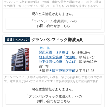
ラパンジール恵美須IIIの詳しい情報。素敵な景色が堪能できる、地上10階建
ての物件。造りとデザインに関して、自信をもって情報を提供できるマンシ
ョンです。陽当たりが良好なマンショ...
現在空室情報がありません。
「ラパンジール恵美須III」への
お問い合わせはこちら
グランパシフィック難波元町
賃貸 | マンション
敷0
礼0
関西本線
「
ＪＲ難波
」駅 徒歩10分
地下鉄御堂筋線
「
大国町
」駅 徒歩7分
地下鉄四つ橋線
「
なんば
」駅 徒歩12分
築17年
大阪府
大阪市浪速区
元町
３丁目12-25
グランパシフィック難波元町の詳しい情報！駅から徒歩10分にある物件なの
で、電車利用が多い方にオススメです！空き巣や放火などの防犯面で優れて
いるマンションタイプの物件です！駅...
現在空室情報がありません。
「グランパシフィック難波元町」への
お問い合わせはこちら