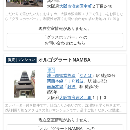
築29年
大阪府
大阪市浪速区
幸町
２丁目2-40
こだわりで選びたい方におすすめ。大阪市浪速区エリアで住まいをお探しな
ら「グラスホッパー」。利便性が高くお問い合わせの多い敷地内ゴミ置き場
です。10階にあるお部屋です、ぜひご...
現在空室情報がありません。
「グラスホッパー」への
お問い合わせはこちら
オルゴグラートNAMBA
賃貸 | マンション
敷0
地下鉄御堂筋線
「
なんば
」駅 徒歩3分
関西本線
「
ＪＲ難波
」駅 徒歩3分
南海本線
「
難波
」駅 徒歩7分
築5年
大阪府
大阪市浪速区
元町
１丁目3
エレベーター付き物件です。陽当たりが良いので、洗濯物も早く乾きます。
2駅利用可能なアクセスの良いマンションです。是非ご覧ください12階建て
の高層建築。できるだけ早めに不動産情...
現在空室情報がありません。
「オルゴグラートNAMBA」への