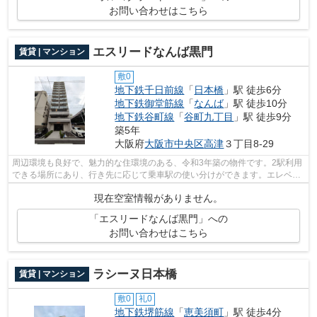
お問い合わせはこちら
エスリードなんば黒門
賃貸 | マンション
敷0
地下鉄千日前線
「
日本橋
」駅 徒歩6分
地下鉄御堂筋線
「
なんば
」駅 徒歩10分
地下鉄谷町線
「
谷町九丁目
」駅 徒歩9分
築5年
大阪府
大阪市中央区
高津
３丁目8-29
周辺環境も良好で、魅力的な住環境のある、令和3年築の物件です。2駅利用
できる場所にあり、行き先に応じて乗車駅の使い分けができます。エレベー
ターがある物件です。設備やレイアウ...
現在空室情報がありません。
「エスリードなんば黒門」への
お問い合わせはこちら
ラシーヌ日本橋
賃貸 | マンション
敷0
礼0
地下鉄堺筋線
「
恵美須町
」駅 徒歩4分