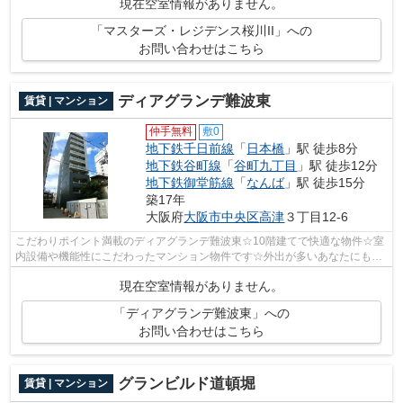
現在空室情報がありません。
「マスターズ・レジデンス桜川II」への
お問い合わせはこちら
ディアグランデ難波東
賃貸 | マンション
仲手無料
敷0
地下鉄千日前線
「
日本橋
」駅 徒歩8分
地下鉄谷町線
「
谷町九丁目
」駅 徒歩12分
地下鉄御堂筋線
「
なんば
」駅 徒歩15分
築17年
大阪府
大阪市中央区
高津
３丁目12-6
こだわりポイント満載のディアグランデ難波東☆10階建てで快適な物件☆室
内設備や機能性にこだわったマンション物件です☆外出が多いあなたにもピ
ッタリ☆歩いても自転車に乗っても疲れな...
現在空室情報がありません。
「ディアグランデ難波東」への
お問い合わせはこちら
グランビルド道頓堀
賃貸 | マンション