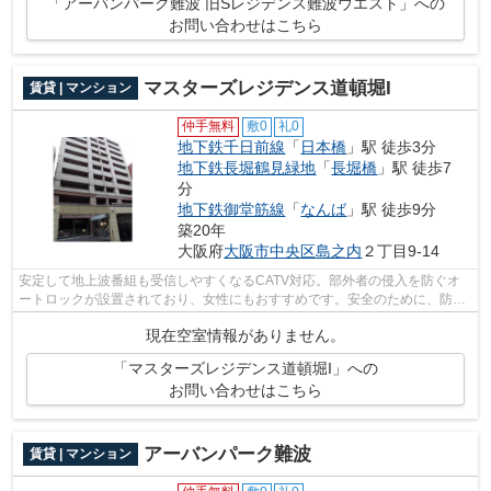
「アーバンパーク難波 旧Sレジデンス難波ウエスト」への
お問い合わせはこちら
マスターズレジデンス道頓堀I
賃貸 | マンション
仲手無料
敷0
礼0
地下鉄千日前線
「
日本橋
」駅 徒歩3分
地下鉄長堀鶴見緑地
「
長堀橋
」駅 徒歩7
分
地下鉄御堂筋線
「
なんば
」駅 徒歩9分
築20年
大阪府
大阪市中央区
島之内
２丁目9-14
安定して地上波番組も受信しやすくなるCATV対応。部外者の侵入を防ぐオ
ートロックが設置されており、女性にもおすすめです。安全のために、防犯
カメラが設置されているマンションです...
現在空室情報がありません。
「マスターズレジデンス道頓堀I」への
お問い合わせはこちら
アーバンパーク難波
賃貸 | マンション