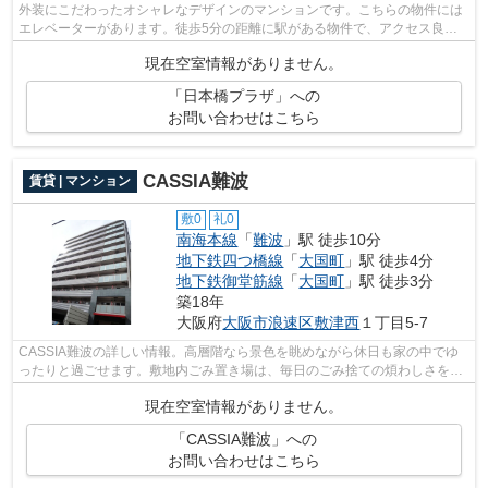
外装にこだわったオシャレなデザインのマンションです。こちらの物件には
エレベーターがあります。徒歩5分の距離に駅がある物件で、アクセス良好
です。外出が多いあなたにもピッタリ。...
現在空室情報がありません。
「日本橋プラザ」への
お問い合わせはこちら
CASSIA難波
賃貸 | マンション
敷0
礼0
南海本線
「
難波
」駅 徒歩10分
地下鉄四つ橋線
「
大国町
」駅 徒歩4分
地下鉄御堂筋線
「
大国町
」駅 徒歩3分
築18年
大阪府
大阪市浪速区
敷津西
１丁目5-7
CASSIA難波の詳しい情報。高層階なら景色を眺めながら休日も家の中でゆ
ったりと過ごせます。敷地内ごみ置き場は、毎日のごみ捨ての煩わしさを軽
減します。お財布にも優しい、照明要ら...
現在空室情報がありません。
「CASSIA難波」への
お問い合わせはこちら