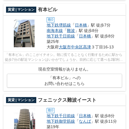
有本ビル
賃貸 | マンション
敷0
地下鉄堺筋線
「
日本橋
」駅 徒歩7分
南海本線
「
難波
」駅 徒歩8分
地下鉄千日前線
「
日本橋
」駅 徒歩8分
築25年
大阪府
大阪市中央区
高津
３丁目16-13
「有本ビル」のここがイチオシ。朝に慌てることなく行動するために駅から
徒歩7分の駅近マンションはいかがでしょうか。目的に応じて選べる2駅利用
可能なマンションです。こちらはエレ...
現在空室情報がありません。
「有本ビル」への
お問い合わせはこちら
フェニックス難波イースト
賃貸 | マンション
敷0
地下鉄千日前線
「
日本橋
」駅 徒歩8分
地下鉄御堂筋線
「
なんば
」駅 徒歩11分
築19年