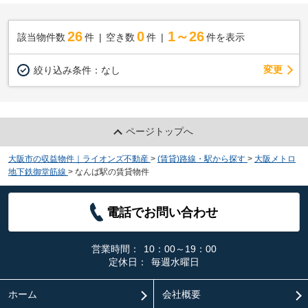
26
0
1～26
該当物件数
件
空き数
件
件を表示
変更
絞り込み条件：
なし
ページトップへ
大阪市の収益物件｜ライオンズ不動産
>
(賃貸)路線・駅から探す
>
大阪メトロ
地下鉄御堂筋線
>
なんば駅の賃貸物件
電話でお問い合わせ
営業時間：
10：00～19：00
定休日：
毎週水曜日
ホーム
会社概要