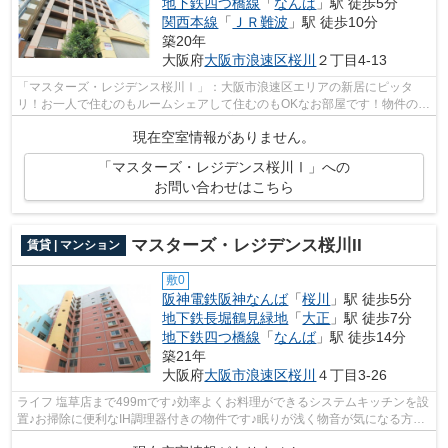
地下鉄四つ橋線
「
なんば
」駅 徒歩5分
関西本線
「
ＪＲ難波
」駅 徒歩10分
築20年
大阪府
大阪市浪速区
桜川
２丁目4-13
「マスターズ・レジデンス桜川Ⅰ」：大阪市浪速区エリアの新居にピッタ
リ！お一人で住むのもルームシェアして住むのもOKなお部屋です！物件の周
辺に駅が2つあり、よく電車を利用する方...
現在空室情報がありません。
「マスターズ・レジデンス桜川Ⅰ」への
お問い合わせはこちら
マスターズ・レジデンス桜川II
賃貸 | マンション
敷0
阪神電鉄阪神なんば
「
桜川
」駅 徒歩5分
地下鉄長堀鶴見緑地
「
大正
」駅 徒歩7分
地下鉄四つ橋線
「
なんば
」駅 徒歩14分
築21年
大阪府
大阪市浪速区
桜川
４丁目3-26
ライフ 塩草店まで499mです♪効率よくお料理ができるシステムキッチンを設
置♪お掃除に便利なIH調理器付きの物件です♪眠りが浅く物音が気になる方に
オススメなのが角部屋です♪大阪市浪速...