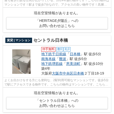
落ち着きのある空間が広がっている、2014年築の物件です！こちらの物件は
マンションです！駅まで徒歩7分なので、アクセスの良い物件です！高層建
築がお好きな方には10階建てのこちらの...
現在空室情報がありません。
「HERITAGE夕陽丘」への
お問い合わせはこちら
セントラル日本橋
賃貸 | マンション
仲手無料
敷0
礼0
地下鉄千日前線
「
日本橋
」駅 徒歩5分
南海本線
「
難波
」駅 徒歩5分
地下鉄堺筋線
「
恵美須町
」駅 徒歩10分
築4年
大阪府
大阪市中央区
日本橋
２丁目18-19
よくお出かけをする方にも便利な、2駅利用可能なマンションです。徒歩5分
で駅にアクセスできる物件です。こちらの物件はマンションです。こちらの
物件にはエレベーターが付いています...
現在空室情報がありません。
「セントラル日本橋」への
お問い合わせはこちら