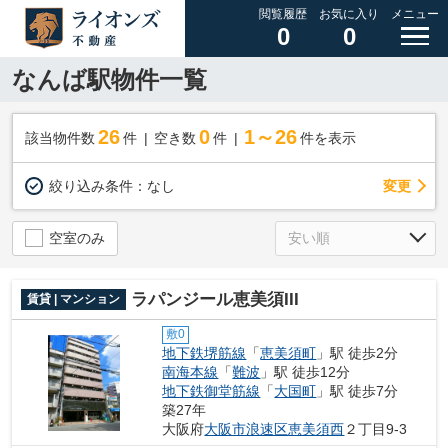
閲覧履歴
お気に入り
メニュー
0
0
なんば駅物件一覧
26
0
1～26
該当物件数
件
空き数
件
件を表示
変更
絞り込み条件：
なし
空室のみ
ラパンジール恵美須III
賃貸 | マンション
敷0
地下鉄堺筋線
「
恵美須町
」駅 徒歩2分
南海本線
「
難波
」駅 徒歩12分
地下鉄御堂筋線
「
大国町
」駅 徒歩7分
築27年
大阪府
大阪市浪速区
恵美須西
２丁目9-3