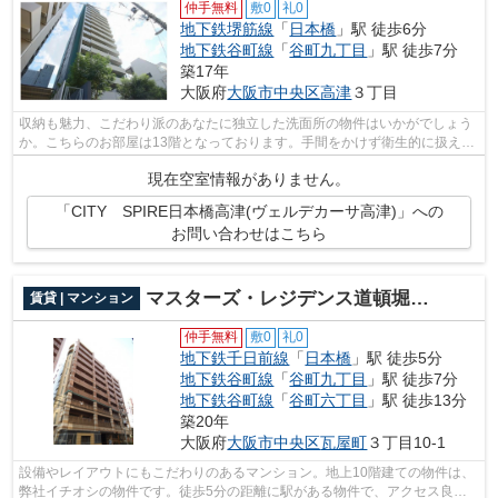
仲手無料
敷0
礼0
地下鉄堺筋線
「
日本橋
」駅 徒歩6分
地下鉄谷町線
「
谷町九丁目
」駅 徒歩7分
築17年
大阪府
大阪市中央区
高津
３丁目
収納も魅力、こだわり派のあなたに独立した洗面所の物件はいかがでしょう
か。こちらのお部屋は13階となっております。手間をかけず衛生的に扱える
システムキッチンは、収納にも余裕あ...
現在空室情報がありません。
「CITY SPIRE日本橋高津(ヴェルデカーサ高津)」への
お問い合わせはこちら
マスターズ・レジデンス道頓堀ⅠⅠ
賃貸 | マンション
仲手無料
敷0
礼0
地下鉄千日前線
「
日本橋
」駅 徒歩5分
地下鉄谷町線
「
谷町九丁目
」駅 徒歩7分
地下鉄谷町線
「
谷町六丁目
」駅 徒歩13分
築20年
大阪府
大阪市中央区
瓦屋町
３丁目10-1
設備やレイアウトにもこだわりのあるマンション。地上10階建ての物件は、
弊社イチオシの物件です。徒歩5分の距離に駅がある物件で、アクセス良好