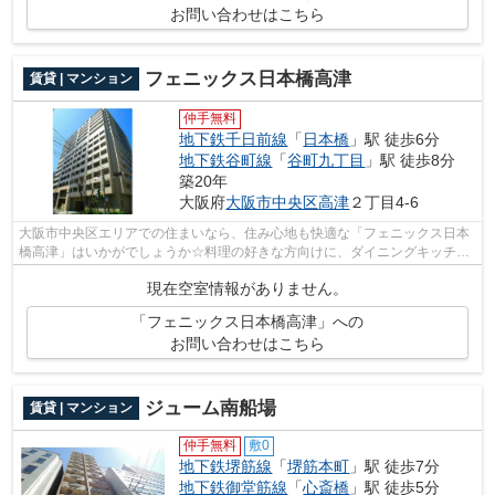
お問い合わせはこちら
フェニックス日本橋高津
賃貸 | マンション
仲手無料
地下鉄千日前線
「
日本橋
」駅 徒歩6分
地下鉄谷町線
「
谷町九丁目
」駅 徒歩8分
築20年
大阪府
大阪市中央区
高津
２丁目4-6
大阪市中央区エリアでの住まいなら、住み心地も快適な「フェニックス日本
橋高津」はいかがでしょうか☆料理の好きな方向けに、ダイニングキッチン
があるお部屋用意しています☆こちらは...
現在空室情報がありません。
「フェニックス日本橋高津」への
お問い合わせはこちら
ジューム南船場
賃貸 | マンション
仲手無料
敷0
地下鉄堺筋線
「
堺筋本町
」駅 徒歩7分
地下鉄御堂筋線
「
心斎橋
」駅 徒歩5分