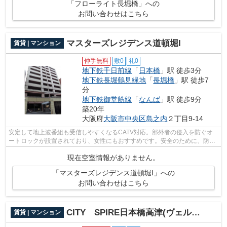
「フローライト長堀橋」への
お問い合わせはこちら
マスターズレジデンス道頓堀I
賃貸 | マンション
仲手無料
敷0
礼0
地下鉄千日前線
「
日本橋
」駅 徒歩3分
地下鉄長堀鶴見緑地
「
長堀橋
」駅 徒歩7
分
地下鉄御堂筋線
「
なんば
」駅 徒歩9分
築20年
大阪府
大阪市中央区
島之内
２丁目9-14
安定して地上波番組も受信しやすくなるCATV対応。部外者の侵入を防ぐオ
ートロックが設置されており、女性にもおすすめです。安全のために、防犯
カメラが設置されているマンションです...
現在空室情報がありません。
「マスターズレジデンス道頓堀I」への
お問い合わせはこちら
CITY SPIRE日本橋高津(ヴェルデカーサ高津)
賃貸 | マンション