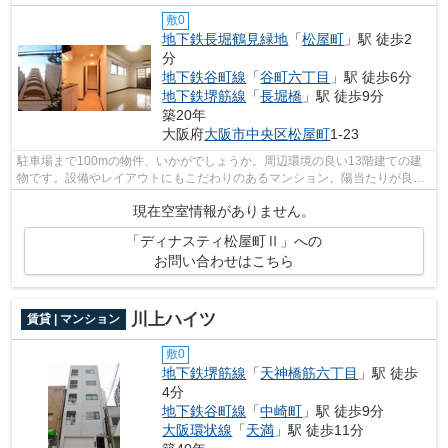
敷0
地下鉄長堀鶴見緑地
「
松屋町
」駅 徒歩2
分
地下鉄谷町線
「
谷町六丁目
」駅 徒歩6分
地下鉄堺筋線
「
長堀橋
」駅 徒歩9分
築20年
大阪府
大阪市中央区
松屋町
1-23
駐車場まで100mの物件、いかがでしょうか。周辺環境の良い13階建ての建
物です。設備やレイアウトにもこだわりのあるマンション。陽当たりが良好
な物件は梅雨時期の湿気もたまりにくい...
現在空室情報がありません。
「ディナスティ松屋町Ⅱ」への
お問い合わせはこちら
川上ハイツ
賃貸 | マンション
敷0
地下鉄堺筋線
「
天神橋筋六丁目
」駅 徒歩
4分
地下鉄谷町線
「
中崎町
」駅 徒歩9分
大阪環状線
「
天満
」駅 徒歩11分