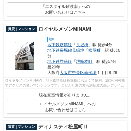
「エスタイル難波南」への
お問い合わせはこちら
ロイヤルメゾンMINAMI
賃貸 | マンション
敷0
地下鉄堺筋線
「
長堀橋
」駅 徒歩4分
地下鉄長堀鶴見緑地
「
松屋町
」駅 徒歩5
分
地下鉄堺筋線
「
堺筋本町
」駅 徒歩7分
築20年
大阪府
大阪市中央区
南船場
１丁目8-26
ロイヤルメゾンMINAMI：地下鉄堺筋線長堀橋にも近くて便利。2駅利用可能
でアクセスの良いマンションです。こだわり派の方も満足度の高いデザイナ
ーズマンションです。窓の外には素晴ら...
現在空室情報がありません。
「ロイヤルメゾンMINAMI」への
お問い合わせはこちら
ディナスティ松屋町Ⅱ
賃貸 | マンション