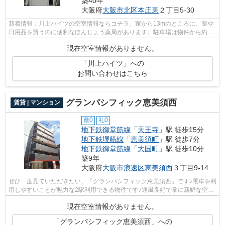
築40年
大阪府
大阪市北区
本庄東
２丁目5-30
新着情報：川上ハイツの空室情報ならコチラ。家から13mのところに、薬や
日用品を買うのに便利なほんじょう薬局があります。駐車場は物件から約
300mです。駅まで徒歩4分の立地が魅力的...
現在空室情報がありません。
「川上ハイツ」への
お問い合わせはこちら
グランパシフィック恵美須西
賃貸 | マンション
敷0
礼0
地下鉄御堂筋線
「
天王寺
」駅 徒歩15分
地下鉄堺筋線
「
恵美須町
」駅 徒歩7分
地下鉄御堂筋線
「
大国町
」駅 徒歩10分
築9年
大阪府
大阪市浪速区
恵美須西
３丁目9-14
ぜひ一度見ていただきたい、「グランパシフィック恵美須西」です♪電車を利
用しやすいことが魅力な2駅利用できる物件です♪通風良好で常に新鮮な空気
を送り込む物件をご案内します♪エレ...
現在空室情報がありません。
「グランパシフィック恵美須西」への