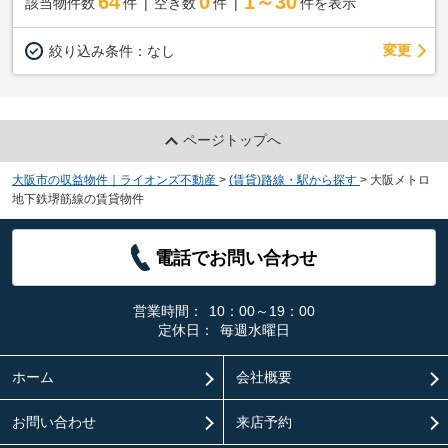
64
0
1～30
該当物件数
件
空き数
件
件を表示
変更
絞り込み条件：
なし
ページトップへ
大阪市の収益物件｜ライオンズ不動産
>
(賃貸)路線・駅から探す
>
大阪メトロ
地下鉄堺筋線の賃貸物件
電話でお問い合わせ
営業時間：
10：00～19：00
定休日：
毎週水曜日
ホーム
会社概要
お問い合わせ
来店予約