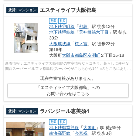
エスティライフ大阪都島
賃貸 | マンション
敷0
礼0
地下鉄谷町線
「
都島
」駅 徒歩13分
地下鉄堺筋線
「
天神橋筋六丁目
」駅 徒歩
30分
大阪環状線
「
桜ノ宮
」駅 徒歩23分
築18年
大阪府
大阪市都島区
友渕町
２丁目15-18
新着情報：エスティライフ大阪都島の空室情報ならコチラ。暮らしに便利な
関西スーパー ベルファ都島店(スーパー)がこちらから144mのところにありま
す。衣類を収納しやすいクロゼットが...
現在空室情報がありません。
「エスティライフ大阪都島」への
お問い合わせはこちら
ラパンジール恵美須4
賃貸 | マンション
敷0
礼0
地下鉄御堂筋線
「
大国町
」駅 徒歩9分
南海高野線
「
今宮戎
」駅 徒歩3分