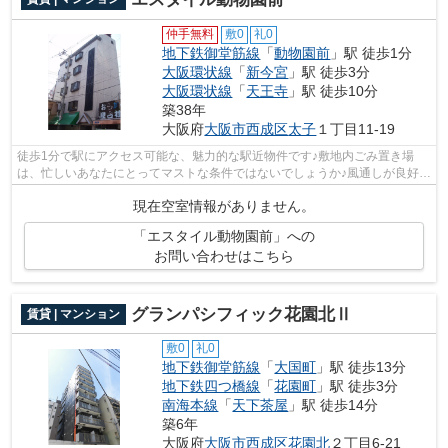
仲手無料
敷0
礼0
地下鉄御堂筋線
「
動物園前
」駅 徒歩1分
大阪環状線
「
新今宮
」駅 徒歩3分
大阪環状線
「
天王寺
」駅 徒歩10分
築38年
大阪府
大阪市西成区
太子
１丁目11-19
徒歩1分で駅にアクセス可能な、魅力的な駅近物件です♪敷地内ごみ置き場
は、忙しいあなたにとってマストな条件ではないでしょうか♪風通しが良好な
ので、いつでも新鮮な空気がはいってき...
現在空室情報がありません。
「エスタイル動物園前」への
お問い合わせはこちら
グランパシフィック花園北Ⅱ
賃貸 | マンション
敷0
礼0
地下鉄御堂筋線
「
大国町
」駅 徒歩13分
地下鉄四つ橋線
「
花園町
」駅 徒歩3分
南海本線
「
天下茶屋
」駅 徒歩14分
築6年
大阪府
大阪市西成区
花園北
２丁目6-21