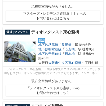
です。近くに2駅ある、アクセスが良い...
現在空室情報がありません。
「マスターズ・レジデンス道頓堀ⅠⅠ」への
お問い合わせはこちら
ディオレクレスト東心斎橋
賃貸 | マンション
敷0
地下鉄堺筋線
「
長堀橋
」駅 徒歩5分
地下鉄御堂筋線
「
心斎橋
」駅 徒歩8分
地下鉄千日前線
「
日本橋
」駅 徒歩8分
築20年
大阪府
大阪市中央区
東心斎橋
１丁目6-15
「ディオレクレスト東心斎橋」：大阪市中央区エリアの新居にピッタリ。快
適なお住まい、オシャレな雰囲気でオフィスにもできます。インターネット
が無料なので月々の費用を抑えること...
現在空室情報がありません。
「ディオレクレスト東心斎橋」への
お問い合わせはこちら