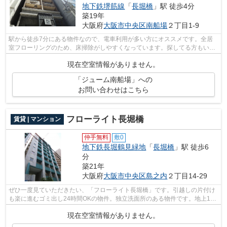
地下鉄堺筋線
「
長堀橋
」駅 徒歩4分
築19年
大阪府
大阪市中央区
南船場
２丁目1-9
駅から徒歩7分にある物件なので、電車利用が多い方にオススメです。全居
室フローリングのため、床掃除がしやすくなっています。探してる方もいる
と思います。社宅向きの物件がこちらで...
現在空室情報がありません。
「ジューム南船場」への
お問い合わせはこちら
フローライト長堀橋
賃貸 | マンション
仲手無料
敷0
地下鉄長堀鶴見緑地
「
長堀橋
」駅 徒歩6
分
築21年
大阪府
大阪市中央区
島之内
２丁目14-29
ぜひ一度見ていただきたい、「フローライト長堀橋」です。引越しの片付け
も楽に進むゴミ出し24時間OKの物件。独立洗面所のある物件です。地上12
階建てのこの物件なら景色もバッチリで...
現在空室情報がありません。