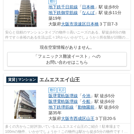
敷0
地下鉄千日前線
「
日本橋
」駅 徒歩8分
地下鉄御堂筋線
「
なんば
」駅 徒歩11分
築19年
大阪府
大阪市浪速区
日本橋
３丁目7-3
安心と信頼のマンションタイプの物件☆高いニーズのある、駅徒歩8分の物
件です☆余裕のある生活は広々1Rからいかがでしょうか☆所在階が10階の物
件です、いかがでしょうか☆住まいを地下鉄...
現在空室情報がありません。
「フェニックス難波イースト」への
お問い合わせはこちら
エムエスエイ山王
賃貸 | マンション
敷0
礼0
阪堺電軌阪堺線
「
今池
」駅 徒歩5分
阪堺電軌阪堺線
「
今船
」駅 徒歩6分
地下鉄堺筋線
「
動物園前
」駅 徒歩6分
築35年
大阪府
大阪市西成区
山王
３丁目20-5
多くの方からご好評頂いているエムエスエイ山王のご紹介！駐車場まで
100mの物件、いかがでしょうか！この物件は駅から徒歩5分の物件です！陽