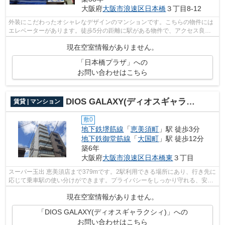
大阪府
大阪市浪速区
日本橋
３丁目8-12
外装にこだわったオシャレなデザインのマンションです。こちらの物件には
エレベーターがあります。徒歩5分の距離に駅がある物件で、アクセス良好
です。外出が多いあなたにもピッタリ。...
現在空室情報がありません。
「日本橋プラザ」への
お問い合わせはこちら
DIOS GALAXY(ディオスギャラクシィ)
賃貸 | マンション
敷0
地下鉄堺筋線
「
恵美須町
」駅 徒歩3分
地下鉄御堂筋線
「
大国町
」駅 徒歩12分
築6年
大阪府
大阪市浪速区
日本橋東
３丁目
スーパー玉出 恵美須店まで379mです。2駅利用できる場所にあり、行き先に
応じて乗車駅の使い分けができます。プライバシーをしっかり守れる、安心
安全なマンションです。ニーズの高い...
現在空室情報がありません。
「DIOS GALAXY(ディオスギャラクシィ)」への
お問い合わせはこちら