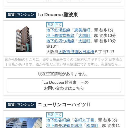
La Douceur難波東
賃貸 | マンション
敷0
礼0
地下鉄堺筋線
「
恵美須町
」駅 徒歩1分
地下鉄御堂筋線
「
大国町
」駅 徒歩10分
地下鉄四つ橋線
「
大国町
」駅 徒歩10分
築18年
大阪府
大阪市浪速区
日本橋
５丁目7-17
家から84mのところに、薬や日用品を買うのに便利なスギドラッグ 日本橋五
丁目店があります。道が平坦だと買い物も快適にできますね。高層階ならで
はの素晴らしい眺望を毎日楽しむこと...
現在空室情報がありません。
「La Douceur難波東」への
お問い合わせはこちら
ニューサンコーハイツⅡ
賃貸 | マンション
敷0
礼0
地下鉄谷町線
「
谷町九丁目
」駅 徒歩5分
地下鉄長堀鶴見緑地
「
松屋町
」駅 徒歩11