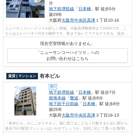
分
地下鉄堺筋線
「
日本橋
」駅 徒歩5分
築29年
大阪府
大阪市中央区
高津
１丁目10-16
ニューサンコーハイツⅡの詳しい情報。大阪高津郵便局まで242mです。こ
ちらはエレベーター付きの物件です。駅まで歩いてアクセスできる、徒歩5
分の距離に立地する物件です。大阪市中央...
現在空室情報がありません。
「ニューサンコーハイツⅡ」への
お問い合わせはこちら
有本ビル
賃貸 | マンション
敷0
地下鉄堺筋線
「
日本橋
」駅 徒歩7分
南海本線
「
難波
」駅 徒歩8分
地下鉄千日前線
「
日本橋
」駅 徒歩8分
築25年
大阪府
大阪市中央区
高津
３丁目16-13
「有本ビル」のここがイチオシ。朝に慌てることなく行動するために駅から
徒歩7分の駅近マンションはいかがでしょうか。目的に応じて選べる2駅利用
可能なマンションです。こちらはエレ...