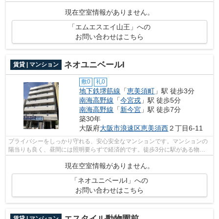
当たりが良いので洗濯物もすぐ乾く物件にな...
現在空室情報がありません。
「エムエスエイ山王」への
お問い合わせはこちら
ネオユニベールI
賃貸 | マンション
敷0
礼0
地下鉄堺筋線
「
恵美須町
」駅 徒歩3分
南海高野線
「
今宮戎
」駅 徒歩5分
南海高野線
「
新今宮
」駅 徒歩7分
築30年
大阪府
大阪市浪速区
恵美須西
２丁目6-11
プライバシーをしっかり守れる、安心安全なマンションです。マンションの
陽当りも良く、昼間には照明要らずで経済的です。徒歩3分に駅がある物件
です。駐車場まで100mの物件、いかがで...
現在空室情報がありません。
「ネオユニベールI」への
お問い合わせはこちら
エスタイル動物園前
賃貸 | マンション