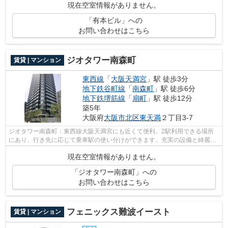
現在空室情報がありません。
「有本ビル」への
お問い合わせはこちら
ジオタワー南森町
賃貸 | マンション
東西線
「
大阪天満宮
」駅 徒歩3分
地下鉄谷町線
「
南森町
」駅 徒歩6分
地下鉄堺筋線
「
扇町
」駅 徒歩12分
築5年
大阪府
大阪市北区
東天満
２丁目3-7
ジオタワー南森町：東西線大阪天満宮にも近くて便利。2駅利用できる場所
にあり、行き先に応じて乗車駅の使い分けができます。充実の設備と綺麗な
室内を兼ね備えた、令和3年築の物件で...
現在空室情報がありません。
「ジオタワー南森町」への
お問い合わせはこちら
フェニックス難波イースト
賃貸 | マンション