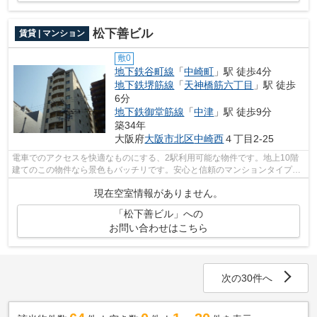
松下善ビル
賃貸 | マンション
敷0
地下鉄谷町線
「
中崎町
」駅 徒歩4分
地下鉄堺筋線
「
天神橋筋六丁目
」駅 徒歩
6分
地下鉄御堂筋線
「
中津
」駅 徒歩9分
築34年
大阪府
大阪市北区
中崎西
４丁目2-25
電車でのアクセスを快適なものにする、2駅利用可能な物件です。地上10階
建てのこの物件なら景色もバッチリです。安心と信頼のマンションタイプの
物件。こちらの物件から出て300mに駐車...
現在空室情報がありません。
「松下善ビル」への
お問い合わせはこちら
次の30件へ