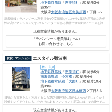
地下鉄堺筋線
「
恵美須町
」駅 徒歩3分
築35年
大阪府
大阪市浪速区
恵美須西
１丁目5-5
新着情報：ラパンジール恵美須4の空室情報ならコチラ♪2駅利用可能な利便
性の高いマンションです♪エレベーターがある物件です♪根強いニーズを誇る
駅近の物件となり、徒歩9分に駅があり...
現在空室情報がありません。
「ラパンジール恵美須4」への
お問い合わせはこちら
エスタイル難波南
賃貸 | マンション
敷0
礼0
地下鉄堺筋線
「
恵美須町
」駅 徒歩5分
南海高野線
「
今宮戎
」駅 徒歩4分
地下鉄御堂筋線
「
大国町
」駅 徒歩10分
築39年
大阪府
大阪市浪速区
日本橋西
２丁目3-6
日頃から電車をよく利用するなら2駅利用可能な物件はいかがでしょうか！
設備やレイアウトにもこだわりのあるマンション！周辺には、徒歩5分で利
用できる駅があります！駐車場まで100m...
現在空室情報がありません。