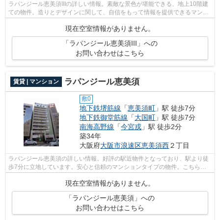
ラパンジール恵美須IIIの詳しい情報。素敵な景色が堪能できる、地上10階建
ての物件。造りとデザインに関して、自信をもって情報を提供できるマンシ
ョンです。陽当たりが良好なマンショ...
現在空室情報がありません。
「ラパンジール恵美須III」への
お問い合わせはこちら
ラパンジール恵美須
賃貸 | マンション
敷0
地下鉄堺筋線
「
恵美須町
」駅 徒歩7分
地下鉄御堂筋線
「
大国町
」駅 徒歩7分
南海高野線
「
今宮戎
」駅 徒歩2分
築34年
大阪府
大阪市浪速区
恵美須西
２丁目
ラパンジール恵美須の詳しい情報。好評の駅近物件となっており、駅より徒
歩7分に立地しています。安心と信頼のマンションタイプの物件。こちらの
物件にはエレベーターがあります。大阪...
現在空室情報がありません。
「ラパンジール恵美須」への
お問い合わせはこちら