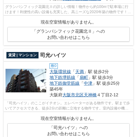
グランパシフィック花園北Ⅱの詳しい情報！物件から約100mで駐車場に行
けます！利便性の高い設備も充実した、高ニーズな2020年築の物件です！敷
地内ごみ置き場は、簡単にごみ捨てができ...
現在空室情報がありません。
「グランパシフィック花園北Ⅱ」への
お問い合わせはこちら
司光ハイツ
賃貸 | マンション
敷0
大阪環状線
「
天満
」駅 徒歩2分
地下鉄堺筋線
「
扇町
」駅 徒歩3分
地下鉄御堂筋線
「
中津
」駅 徒歩25分
築45年
大阪府
大阪市北区
天神橋
４丁目2-12
「司光ハイツ」のここがイチオシ。エレベーターがある物件です。駅まで歩
いてアクセスできる、徒歩2分の距離に立地する物件です。室内設備や機能
性にこだわったマンション物件です。当...
現在空室情報がありません。
「司光ハイツ」への
お問い合わせはこちら