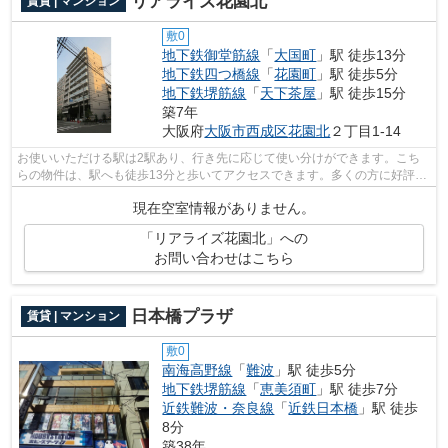
リアライズ花園北
賃貸 | マンション
敷0
地下鉄御堂筋線
「
大国町
」駅 徒歩13分
地下鉄四つ橋線
「
花園町
」駅 徒歩5分
地下鉄堺筋線
「
天下茶屋
」駅 徒歩15分
築7年
大阪府
大阪市西成区
花園北
２丁目1-14
お使いいただける駅は2駅あり、行き先に応じて使い分けができます。こち
らの物件は、駅へも徒歩13分と歩いてアクセスできます。多くの方に好評
の、2019年築の物件となっております。地...
現在空室情報がありません。
「リアライズ花園北」への
お問い合わせはこちら
日本橋プラザ
賃貸 | マンション
敷0
南海高野線
「
難波
」駅 徒歩5分
地下鉄堺筋線
「
恵美須町
」駅 徒歩7分
近鉄難波・奈良線
「
近鉄日本橋
」駅 徒歩
8分
築38年