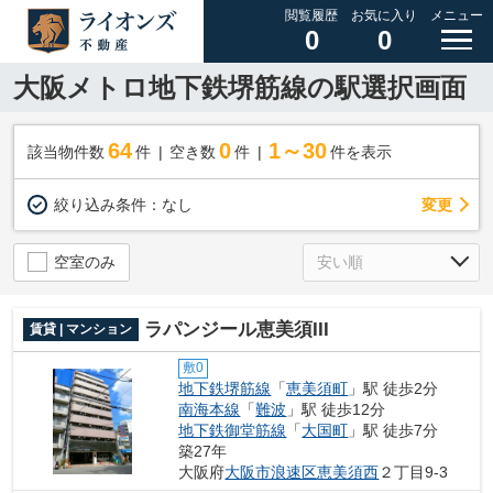
閲覧履歴
お気に入り
メニュー
0
0
大阪メトロ地下鉄堺筋線の駅選択画面
64
0
1～30
該当物件数
件
空き数
件
件を表示
変更
絞り込み条件：
なし
空室のみ
ラパンジール恵美須III
賃貸 | マンション
敷0
地下鉄堺筋線
「
恵美須町
」駅 徒歩2分
南海本線
「
難波
」駅 徒歩12分
地下鉄御堂筋線
「
大国町
」駅 徒歩7分
築27年
大阪府
大阪市浪速区
恵美須西
２丁目9-3