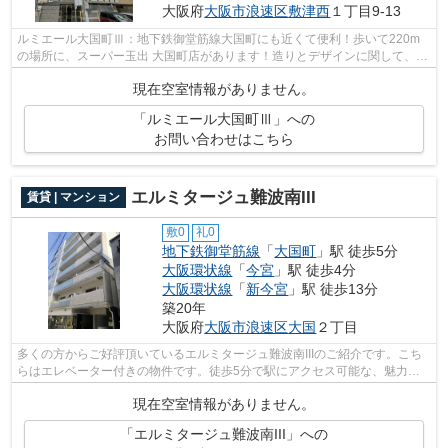
大阪府
大阪市浪速区
敷津西
１丁目9-13
ルミエール大国町Ⅲ：地下鉄御堂筋線大国町にも近くて便利！歩いて220m
の場所に、スーパー玉出 大国町店があります！造りとデザインに関して、自
信をもって情報を提供できるマンション...
現在空室情報がありません。
「ルミエール大国町Ⅲ」への
お問い合わせはこちら
エルミタージュ難波南III
賃貸 | マンション
敷0
礼0
地下鉄御堂筋線
「
大国町
」駅 徒歩5分
大阪環状線
「
今宮
」駅 徒歩4分
大阪環状線
「
新今宮
」駅 徒歩13分
築20年
大阪府
大阪市浪速区
大国
２丁目
多くの方からご好評頂いているエルミタージュ難波南IIIのご紹介です。こち
らはエレベーター付きの物件です。徒歩5分で駅にアクセス可能な、魅力的
な駅近物件です。敷地内にあるごみ置...
現在空室情報がありません。
「エルミタージュ難波南III」への