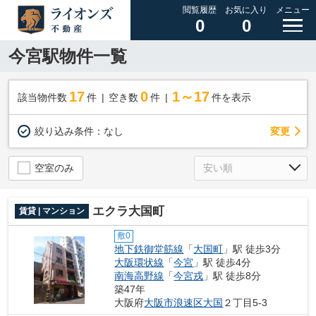
閲覧履歴
お気に入り
メニュー
0
0
今宮駅物件一覧
17
0
1～17
該当物件数
件
空き数
件
件を表示
変更
絞り込み条件：
なし
空室のみ
エクラ大国町
賃貸 | マンション
敷0
地下鉄御堂筋線
「
大国町
」駅 徒歩3分
大阪環状線
「
今宮
」駅 徒歩4分
南海高野線
「
今宮戎
」駅 徒歩8分
築47年
大阪府
大阪市浪速区
大国
２丁目5-3