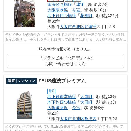
南海汐見橋線
「
津守
」駅 徒歩7分
大阪環状線
「
今宮
」駅 徒歩16分
地下鉄四つ橋線
「
花園町
」駅 徒歩24分
築38年
大阪府
大阪市西成区
北津守
３丁目7-6
当社イチオシの物件の「グランビルド北津守」♪ぜひ一度ご覧ください♪外観
タイル張りは、手入れを考えれば決して高価ではありません♪魅力的な駅近の
物件で、駅まで徒歩7分です♪こちらの...
現在空室情報がありません。
「グランビルド北津守」への
お問い合わせはこちら
ZEUS難波プレミアム
賃貸 | マンション
敷0
地下鉄御堂筋線
「
大国町
」駅 徒歩3分
地下鉄四つ橋線
「
大国町
」駅 徒歩3分
大阪環状線
「
今宮
」駅 徒歩8分
築20年
大阪府
大阪市浪速区
敷津西
１丁目3-23
多くの方からご好評頂いているZEUS難波プレミアムのご紹介です。歩いて