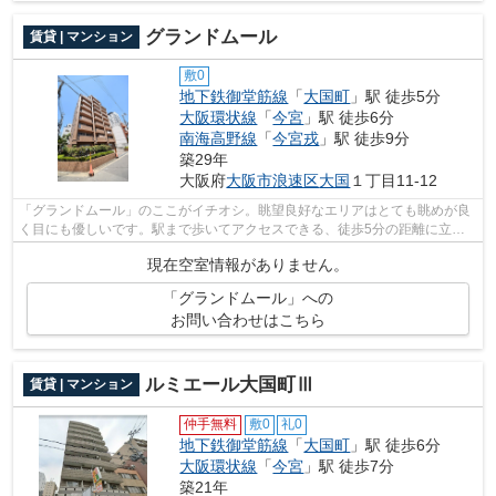
グランドムール
賃貸 | マンション
敷0
地下鉄御堂筋線
「
大国町
」駅 徒歩5分
大阪環状線
「
今宮
」駅 徒歩6分
南海高野線
「
今宮戎
」駅 徒歩9分
築29年
大阪府
大阪市浪速区
大国
１丁目11-12
「グランドムール」のここがイチオシ。眺望良好なエリアはとても眺めが良
く目にも優しいです。駅まで歩いてアクセスできる、徒歩5分の距離に立地
する物件です。こちらの物件から300mの...
現在空室情報がありません。
「グランドムール」への
お問い合わせはこちら
ルミエール大国町Ⅲ
賃貸 | マンション
仲手無料
敷0
礼0
地下鉄御堂筋線
「
大国町
」駅 徒歩6分
大阪環状線
「
今宮
」駅 徒歩7分
築21年