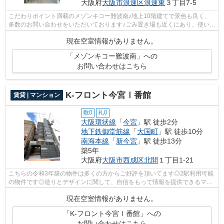
大阪府
大阪市浪速区
浪速東
３丁目7-5
こだわりポイント満載のメゾンキコー難波南♪地上10階建てで景色も良く、
多数のお問い合わせをいただいております♪ごみ置き場も近くにあり、使い勝
手もいいです♪防犯対策もバッチリなマ...
現在空室情報がありません。
「メゾンキコー難波南」への
お問い合わせはこちら
K-フロント今宮Ⅰ番館
賃貸 | マンション
敷0
礼0
大阪環状線
「
今宮
」駅 徒歩2分
地下鉄御堂筋線
「
大国町
」駅 徒歩10分
南海本線
「
新今宮
」駅 徒歩13分
築5年
大阪府
大阪市西成区
北開
１丁目1-21
こちらの令和3年築の物件は多くの方からご好評を頂いてます◎2駅利用可能
の物件です◎造りとデザインに関して、自信をもって情報を提供できるマン
ションです◎徒歩2分で駅にアクセス可能...
現在空室情報がありません。
「K-フロント今宮Ⅰ番館」への
お問い合わせはこちら