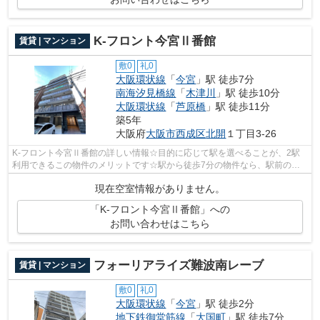
K-フロント今宮Ⅱ番館
賃貸 | マンション
敷0
礼0
大阪環状線
「
今宮
」駅 徒歩7分
南海汐見橋線
「
木津川
」駅 徒歩10分
大阪環状線
「
芦原橋
」駅 徒歩11分
築5年
大阪府
大阪市西成区
北開
１丁目3-26
K-フロント今宮Ⅱ番館の詳しい情報☆目的に応じて駅を選べることが、2駅
利用できるこの物件のメリットです☆駅から徒歩7分の物件なら、駅前のお
買い物も便利です☆令和3年築のコチラの物件...
現在空室情報がありません。
「K-フロント今宮Ⅱ番館」への
お問い合わせはこちら
フォーリアライズ難波南レーブ
賃貸 | マンション
敷0
礼0
大阪環状線
「
今宮
」駅 徒歩2分
地下鉄御堂筋線
「
大国町
」駅 徒歩7分