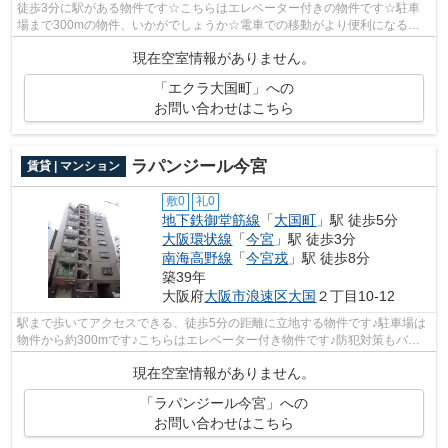
徒歩3分に駅がある物件です☆こちらはエレベーター付きの物件です☆駐車
場まで300mの物件、いかがでしょうか☆電車での移動がより便利になる、2
駅利用可能な物件です☆当社スタッフが地域...
現在空室情報がありません。
「エクラ大国町」への
お問い合わせはこちら
ラパンジール今宮
賃貸 | マンション
敷0
礼0
地下鉄御堂筋線
「
大国町
」駅 徒歩5分
大阪環状線
「
今宮
」駅 徒歩3分
南海高野線
「
今宮戎
」駅 徒歩8分
築39年
大阪府
大阪市浪速区
大国
２丁目10-12
駅まで歩いてアクセスできる、徒歩5分の距離に立地する物件です♪駐車場は
物件から約300mです♪こちらはエレベーター付き物件です♪防犯対策もバッ
チリなマンションタイプの物件です♪当社...
現在空室情報がありません。
「ラパンジール今宮」への
お問い合わせはこちら