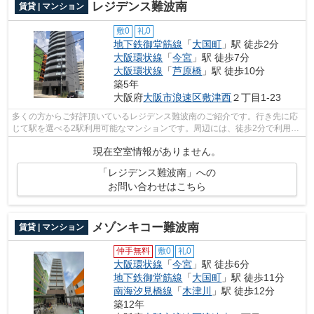
レジデンス難波南
賃貸 | マンション
敷0
礼0
地下鉄御堂筋線
「
大国町
」駅 徒歩2分
大阪環状線
「
今宮
」駅 徒歩7分
大阪環状線
「
芦原橋
」駅 徒歩10分
築5年
大阪府
大阪市浪速区
敷津西
２丁目1-23
多くの方からご好評頂いているレジデンス難波南のご紹介です。行き先に応
じて駅を選べる2駅利用可能なマンションです。周辺には、徒歩2分で利用で
きる駅があります。陽当りの良い明る...
現在空室情報がありません。
「レジデンス難波南」への
お問い合わせはこちら
メゾンキコー難波南
賃貸 | マンション
仲手無料
敷0
礼0
大阪環状線
「
今宮
」駅 徒歩6分
地下鉄御堂筋線
「
大国町
」駅 徒歩11分
南海汐見橋線
「
木津川
」駅 徒歩12分
築12年