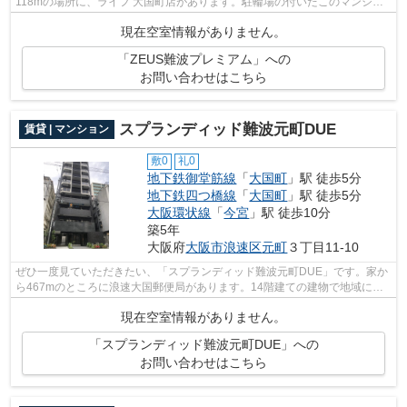
118mの場所に、ライフ 大国町店があります。駐輪場の付いたこのマンショ
ンで、自転車通勤を始めませんか。大阪市...
現在空室情報がありません。
「ZEUS難波プレミアム」への
お問い合わせはこちら
スプランディッド難波元町DUE
賃貸 | マンション
敷0
礼0
地下鉄御堂筋線
「
大国町
」駅 徒歩5分
地下鉄四つ橋線
「
大国町
」駅 徒歩5分
大阪環状線
「
今宮
」駅 徒歩10分
築5年
大阪府
大阪市浪速区
元町
３丁目11-10
ぜひ一度見ていただきたい、「スプランディッド難波元町DUE」です。家か
ら467mのところに浪速大国郵便局があります。14階建ての建物で地域にマ
ッチしたマンション。周辺環境も良好で、...
現在空室情報がありません。
「スプランディッド難波元町DUE」への
お問い合わせはこちら