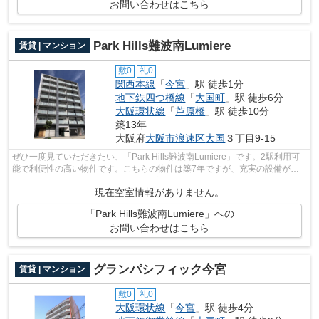
お問い合わせはこちら
Park Hills難波南Lumiere
賃貸 | マンション
敷0
礼0
関西本線
「
今宮
」駅 徒歩1分
地下鉄四つ橋線
「
大国町
」駅 徒歩6分
大阪環状線
「
芦原橋
」駅 徒歩10分
築13年
大阪府
大阪市浪速区
大国
３丁目9-15
ぜひ一度見ていただきたい、「Park Hills難波南Lumiere」です。2駅利用可
能で利便性の高い物件です。こちらの物件は築7年ですが、充実の設備が整
っています。駅まで徒歩1分の位置に立...
現在空室情報がありません。
「Park Hills難波南Lumiere」への
お問い合わせはこちら
グランパシフィック今宮
賃貸 | マンション
敷0
礼0
大阪環状線
「
今宮
」駅 徒歩4分