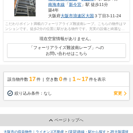
南海本線
「
新今宮
」駅 徒歩11分
築4年
大阪府
大阪市浪速区
大国
３丁目3-11-24
こだわりポイント満載のフォーリアライズ難波南レーブ。こちらの物件はマ
ンションです。徒歩2分の位置に駅がある物件です。充実の設備と綺麗な室
内を兼ね備えた、令和4年築の物件です...
現在空室情報がありません。
「フォーリアライズ難波南レーブ」への
お問い合わせはこちら
17
0
1～17
該当物件数
件
空き数
件
件を表示
変更
絞り込み条件：
なし
ページトップへ
大阪市の収益物件｜ライオンズ不動産
>
(賃貸)路線・駅から探す
>
JR大阪環状