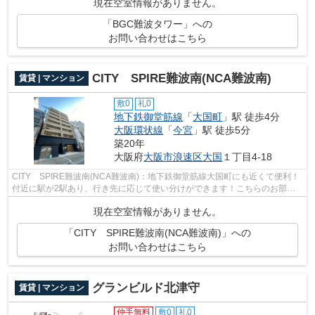
現在空室情報がありません。
「BGC難波タワー」への
お問い合わせはこちら
CITY SPIRE難波南(NCA難波南)
賃貸 | マンション
敷0
礼0
地下鉄御堂筋線
「
大国町
」駅 徒歩4分
大阪環状線
「
今宮
」駅 徒歩5分
築20年
大阪府
大阪市浪速区
大国
１丁目4-18
CITY SPIRE難波南(NCA難波南)：地下鉄御堂筋線大国町にも近くて便利！
付近に駅が2駅あり、行き先に応じて使い分けができます！こちらのお部屋
は現在空室ですので、内見のご案内が可能...
現在空室情報がありません。
「CITY SPIRE難波南(NCA難波南)」への
お問い合わせはこちら
グランビルド北津守
賃貸 | マンション
仲手無料
敷0
礼0