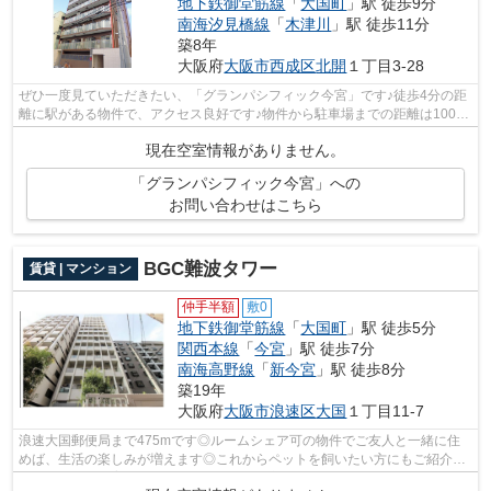
地下鉄御堂筋線
「
大国町
」駅 徒歩9分
南海汐見橋線
「
木津川
」駅 徒歩11分
築8年
大阪府
大阪市西成区
北開
１丁目3-28
ぜひ一度見ていただきたい、「グランパシフィック今宮」です♪徒歩4分の距
離に駅がある物件で、アクセス良好です♪物件から駐車場までの距離は100m
です♪こちらの物件はエレベーター付き...
現在空室情報がありません。
「グランパシフィック今宮」への
お問い合わせはこちら
BGC難波タワー
賃貸 | マンション
仲手半額
敷0
地下鉄御堂筋線
「
大国町
」駅 徒歩5分
関西本線
「
今宮
」駅 徒歩7分
南海高野線
「
新今宮
」駅 徒歩8分
築19年
大阪府
大阪市浪速区
大国
１丁目11-7
浪速大国郵便局まで475mです◎ルームシェア可の物件でご友人と一緒に住
めば、生活の楽しみが増えます◎これからペットを飼いたい方にもご紹介し
たい、ペット飼育可の物件です◎車所有の方...