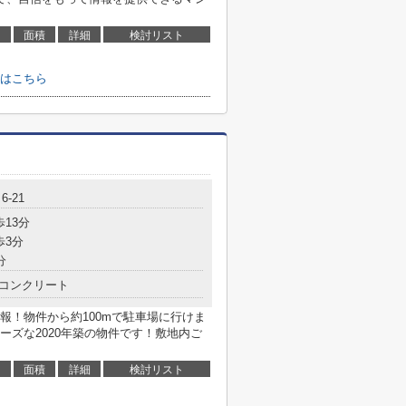
面積
詳細
検討リスト
はこちら
-21
歩13分
歩3分
分
コンクリート
報！物件から約100mで駐車場に行けま
ーズな2020年築の物件です！敷地内ご
面積
詳細
検討リスト