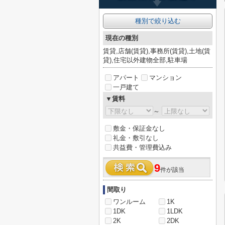
種別で絞り込む
現在の種別
賃貸,店舗(賃貸),事務所(賃貸),土地(賃
貸),住宅以外建物全部,駐車場
アパート
マンション
一戸建て
▼賃料
～
敷金・保証金なし
礼金・敷引なし
共益費・管理費込み
9
件が該当
間取り
ワンルーム
1K
1DK
1LDK
2K
2DK