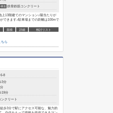
鉄骨鉄筋コンクリート
構造
地上13階建てのマンション♪陽当たりが
できます♪駐車場までの距離は100mで
面積
詳細
検討リスト
こちら
6-8
歩3分
2分
歩19分
コンクリート
♪徒歩3分で駅にアクセス可能な、魅力的
て、自信をもって情報を提供できるマン