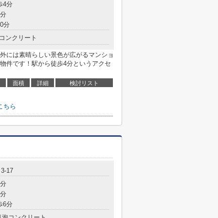
歩4分
9分
0分
コンクリート
外には素晴らしい景色が広がるマンショ
物件です！駅から徒歩4分というアクセ
面積
詳細
検討リスト
こちら
-17
2分
6分
歩6分
気泡コンクリート