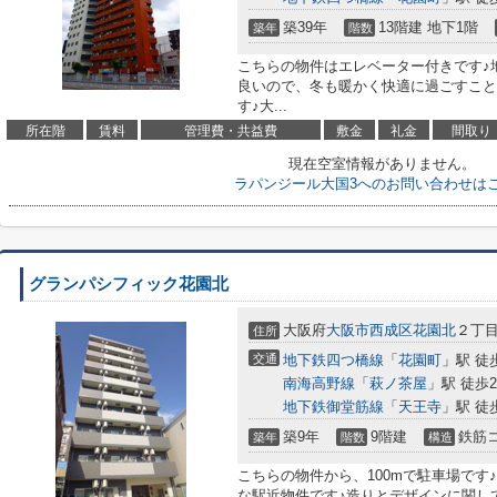
築39年
13階建 地下1階
築年
階数
こちらの物件はエレベーター付きです♪
良いので、冬も暖かく快適に過ごすことが
す♪大...
所在階
賃料
管理費・共益費
敷金
礼金
間取り
現在空室情報がありません。
ラパンジール大国3へのお問い合わせは
グランパシフィック花園北
大阪府
大阪市西成区
花園北
２丁目
住所
交通
地下鉄四つ橋線
「
花園町
」駅 徒
南海高野線
「
萩ノ茶屋
」駅 徒歩
地下鉄御堂筋線
「
天王寺
」駅 徒
築9年
9階建
鉄筋
築年
階数
構造
こちらの物件から、100mで駐車場です
な駅近物件です♪造りとデザインに関し