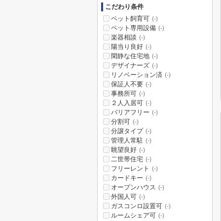
こだわり条件
ペット飼育可
(-)
ペット専用設備
(-)
楽器相談
(-)
陽当り良好
(-)
閑静な住宅地
(-)
デザイナーズ
(-)
リノベーション済
(-)
保証人不要
(-)
事務所可
(-)
２人入居可
(-)
バリアフリー
(-)
分割可
(-)
分譲タイプ
(-)
管理人常駐
(-)
眺望良好
(-)
二世帯住宅
(-)
フリーレント
(-)
カードキー
(-)
オープンハウス
(-)
外国人可
(-)
ガスコンロ設置可
(-)
ルームシェア可
(-)