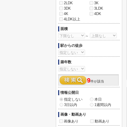
2LDK
3K
3DK
3LDK
4K
4DK
4LDK以上
面積
～
駅からの徒歩
築年数
9
件が該当
情報公開日
指定しない
本日
3日以内
1週間以内
画像・動画あり
画像あり
動画あり