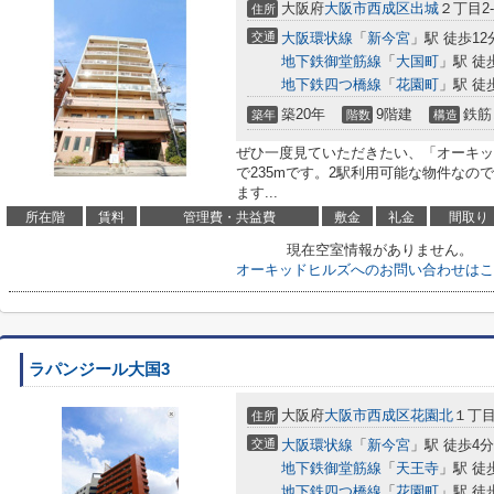
大阪府
大阪市西成区
出城
２丁目2-
住所
交通
大阪環状線
「
新今宮
」駅 徒歩12
地下鉄御堂筋線
「
大国町
」駅 徒
地下鉄四つ橋線
「
花園町
」駅 徒
築20年
9階建
鉄筋
築年
階数
構造
ぜひ一度見ていただきたい、「オーキッ
で235mです。2駅利用可能な物件なの
ます...
所在階
賃料
管理費・共益費
敷金
礼金
間取り
現在空室情報がありません。
オーキッドヒルズへのお問い合わせはこ
ラパンジール大国3
大阪府
大阪市西成区
花園北
１丁目
住所
交通
大阪環状線
「
新今宮
」駅 徒歩4分
地下鉄御堂筋線
「
天王寺
」駅 徒
地下鉄四つ橋線
「
花園町
」駅 徒