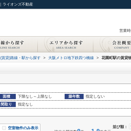
｜ライオンズ不動産
営業時間
(賃貸)路線・駅から探す
>
大阪メトロ地下鉄四つ橋線
>
花園町駅の賃貸
面積
下限なし～上限なし
築年数
指定しない
間取り
指定なし
並び順：
空室物件のみ表示