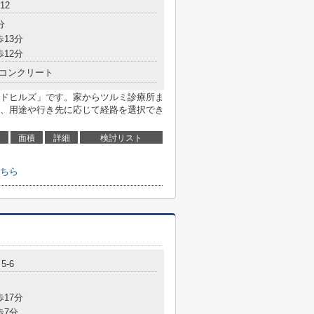
12
分
歩13分
歩12分
コンクリート
ドヒルズ」です。家からツルミ診療所ま
で、用途や行き先に応じて経路を選択でき
面積
詳細
検討リスト
ちら
5-6
歩17分
歩7分