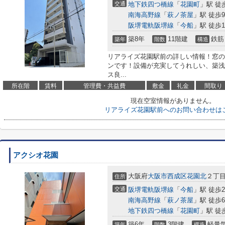
交通
地下鉄四つ橋線
「
花園町
」駅 徒
南海高野線
「
萩ノ茶屋
」駅 徒歩
阪堺電軌阪堺線
「
今船
」駅 徒歩1
築8年
11階建
鉄筋
築年
階数
構造
リアライズ花園駅前の詳しい情報！窓の
ンです！設備が充実してうれしい、築浅
ス良...
所在階
賃料
管理費・共益費
敷金
礼金
間取り
現在空室情報がありません。
リアライズ花園駅前へのお問い合わせは
アクシオ花園
大阪府
大阪市西成区
花園北
２丁目3
住所
交通
阪堺電軌阪堺線
「
今船
」駅 徒歩
南海高野線
「
萩ノ茶屋
」駅 徒歩
地下鉄四つ橋線
「
花園町
」駅 徒
築6年
3階建
軽量
築年
階数
構造