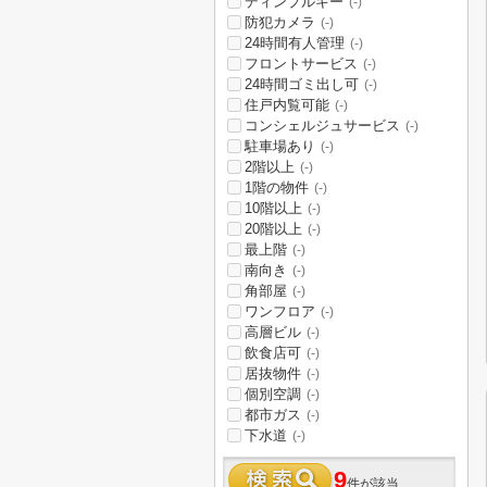
ディンプルキー
(-)
防犯カメラ
(-)
24時間有人管理
(-)
フロントサービス
(-)
24時間ゴミ出し可
(-)
住戸内覧可能
(-)
コンシェルジュサービス
(-)
駐車場あり
(-)
2階以上
(-)
1階の物件
(-)
10階以上
(-)
20階以上
(-)
最上階
(-)
南向き
(-)
角部屋
(-)
ワンフロア
(-)
高層ビル
(-)
飲食店可
(-)
居抜物件
(-)
個別空調
(-)
都市ガス
(-)
下水道
(-)
9
件が該当