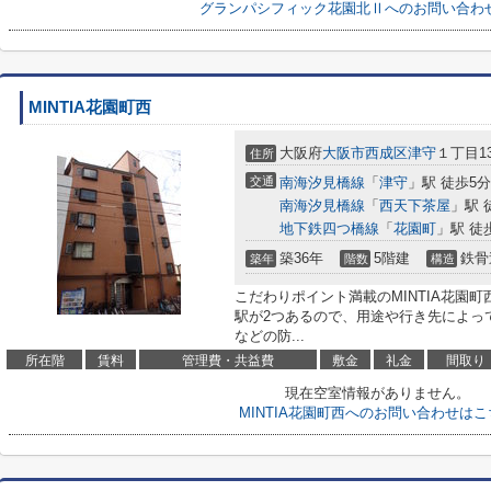
グランパシフィック花園北Ⅱへのお問い合わ
MINTIA花園町西
大阪府
大阪市西成区
津守
１丁目13
住所
交通
南海汐見橋線
「
津守
」駅 徒歩5分
南海汐見橋線
「
西天下茶屋
」駅 
地下鉄四つ橋線
「
花園町
」駅 徒
築36年
5階建
鉄骨
築年
階数
構造
こだわりポイント満載のMINTIA花園町
駅が2つあるので、用途や行き先によっ
などの防...
所在階
賃料
管理費・共益費
敷金
礼金
間取り
現在空室情報がありません。
MINTIA花園町西へのお問い合わせはこ