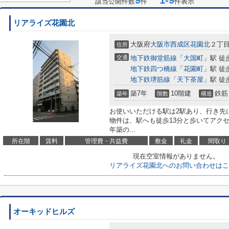
9
1-9
該当公開件数
件
件表示
リアライズ花園北
大阪府
大阪市西成区
花園北
２丁目1
住所
交通
地下鉄御堂筋線
「
大国町
」駅 徒
地下鉄四つ橋線
「
花園町
」駅 徒
地下鉄堺筋線
「
天下茶屋
」駅 徒
築7年
10階建
鉄筋
築年
階数
構造
お使いいただける駅は2駅あり、行き先
物件は、駅へも徒歩13分と歩いてアクセ
年築の...
所在階
賃料
管理費・共益費
敷金
礼金
間取り
現在空室情報がありません。
リアライズ花園北へのお問い合わせはこ
オーキッドヒルズ