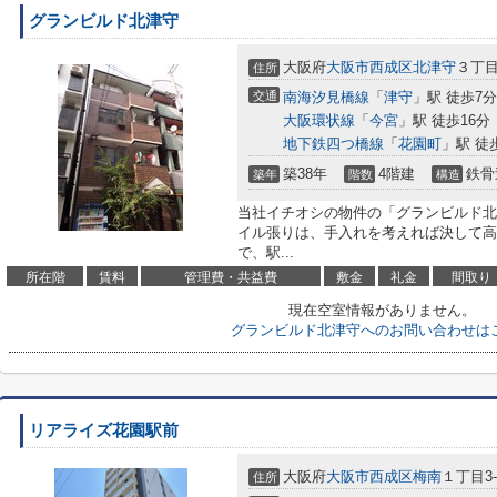
グランビルド北津守
大阪府
大阪市西成区
北津守
３丁目
住所
交通
南海汐見橋線
「
津守
」駅 徒歩7分
大阪環状線
「
今宮
」駅 徒歩16分
地下鉄四つ橋線
「
花園町
」駅 徒
築38年
4階建
鉄骨
築年
階数
構造
当社イチオシの物件の「グランビルド北
イル張りは、手入れを考えれば決して高
で、駅...
所在階
賃料
管理費・共益費
敷金
礼金
間取り
現在空室情報がありません。
グランビルド北津守へのお問い合わせは
リアライズ花園駅前
大阪府
大阪市西成区
梅南
１丁目3-
住所