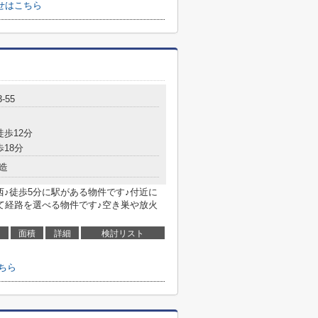
せはこちら
-55
徒歩12分
歩18分
造
西♪徒歩5分に駅がある物件です♪付近に
て経路を選べる物件です♪空き巣や放火
面積
詳細
検討リスト
ちら