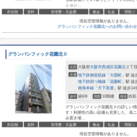
ション...
所在階
賃料
管理費・共益費
敷金
礼金
間取り
現在空室情報がありません。
グランパシフィック花園北へのお問い合わせ
グランパシフィック花園北Ⅱ
大阪府
大阪市西成区
花園北
２丁目6
住所
交通
地下鉄御堂筋線
「
大国町
」駅 徒
地下鉄四つ橋線
「
花園町
」駅 徒
南海本線
「
天下茶屋
」駅 徒歩14
築6年
10階建
鉄筋
築年
階数
構造
グランパシフィック花園北Ⅱの詳しい情
す！利便性の高い設備も充実した、高ニ
み置き場...
所在階
賃料
管理費・共益費
敷金
礼金
間取り
現在空室情報がありません。