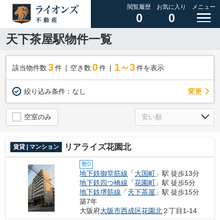
閲覧履歴
お気に入り
メニュー
0
0
天下茶屋駅物件一覧
3
0
1～3
該当物件数
件
空き数
件
件を表示
変更
絞り込み条件：
なし
空室のみ
リアライズ花園北
賃貸 | マンション
敷0
地下鉄御堂筋線
「
大国町
」駅 徒歩13分
地下鉄四つ橋線
「
花園町
」駅 徒歩5分
地下鉄堺筋線
「
天下茶屋
」駅 徒歩15分
築7年
大阪府
大阪市西成区
花園北
２丁目1-14