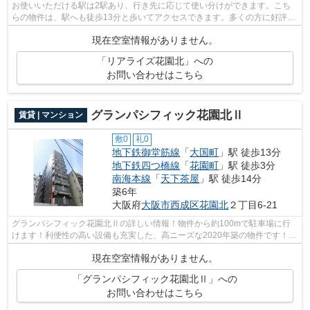
お使いいただける駅は2駅あり、行き先に応じて使い分けができます。こち
らの物件は、駅へも徒歩13分と歩いてアクセスできます。多くの方に好評
の、2019年築の物件となっております。地...
現在空室情報がありません。
「リアライズ花園北」への
お問い合わせはこちら
グランパシフィック花園北Ⅱ
賃貸 | マンション
敷0
礼0
地下鉄御堂筋線
「
大国町
」駅 徒歩13分
地下鉄四つ橋線
「
花園町
」駅 徒歩3分
南海本線
「
天下茶屋
」駅 徒歩14分
築6年
大阪府
大阪市西成区
花園北
２丁目6-21
グランパシフィック花園北Ⅱの詳しい情報！物件から約100mで駐車場に行
けます！利便性の高い設備も充実した、高ニーズな2020年築の物件です！敷
地内ごみ置き場は、簡単にごみ捨てができ...
現在空室情報がありません。
「グランパシフィック花園北Ⅱ」への
お問い合わせはこちら