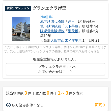
グランエクラ岸里
賃貸 | マンション
敷0
礼0
地下鉄四つ橋線
「
岸里
」駅 徒歩8分
地下鉄堺筋線
「
天下茶屋
」駅 徒歩7分
阪堺電軌阪堺線
「
聖天坂
」駅 徒歩2分
築19年
大阪府
大阪市西成区
岸里東
１丁目6-21
こだわりポイント満載のグランエクラ岸里。物件から約5mで駐車場に行けま
す。安心と信頼のマンションタイプの物件。昼間の電気代も抑えられる、明
るい室内環境のあるマンションです。...
現在空室情報がありません。
「グランエクラ岸里」への
お問い合わせはこちら
3
0
1～3
該当物件数
件
空き数
件
件を表示
変更
絞り込み条件：
なし