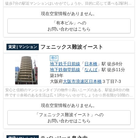
徒歩7分の駅近マンションはいかがでしょうか。目的に応じて選べる2駅利用
可能なマンションです。こちらはエレ...
現在空室情報がありません。
「有本ビル」への
お問い合わせはこちら
フェニックス難波イースト
賃貸 | マンション
敷0
地下鉄千日前線
「
日本橋
」駅 徒歩8分
地下鉄御堂筋線
「
なんば
」駅 徒歩11分
築19年
大阪府
大阪市浪速区
日本橋
３丁目7-3
安心と信頼のマンションタイプの物件☆高いニーズのある、駅徒歩8分の物
件です☆余裕のある生活は広々1Rからいかがでしょうか☆所在階が10階の物
件です、いかがでしょうか☆住まいを地下鉄...
現在空室情報がありません。
「フェニックス難波イースト」への
お問い合わせはこちら