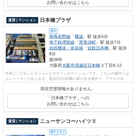
お問い合わせはこちら
日本橋プラザ
賃貸 | マンション
敷0
南海高野線
「
難波
」駅 徒歩5分
地下鉄堺筋線
「
恵美須町
」駅 徒歩7分
近鉄難波・奈良線
「
近鉄日本橋
」駅 徒歩
8分
築38年
大阪府
大阪市浪速区
日本橋
３丁目8-12
外装にこだわったオシャレなデザインのマンションです。こちらの物件には
エレベーターがあります。徒歩5分の距離に駅がある物件で、アクセス良好
です。外出が多いあなたにもピッタリ。...
現在空室情報がありません。
「日本橋プラザ」への
お問い合わせはこちら
ニューサンコーハイツⅡ
賃貸 | マンション
敷0
礼0