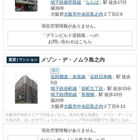
地下鉄御堂筋線
「
なんば
」駅 徒歩17分
築36年
大阪府
大阪市中央区
島之内
２丁目2-6
現在空室情報がありません。
「グランビルド道頓堀」への
お問い合わせはこちら
メゾン・デ・ノムラ島之内
賃貸 | マンション
敷0
近鉄難波・奈良線
「
近鉄日本橋
」駅 徒歩
5分
地下鉄谷町線
「
谷町九丁目
」駅 徒歩10分
地下鉄堺筋線
「
長堀橋
」駅 徒歩10分
築20年
大阪府
大阪市中央区
島之内
２丁目4-13
大阪市中央区エリアでの住まいなら、住み心地も快適な「メゾン・デ・ノム
ラ島之内」はいかがでしょうか♪ルームシェア可のお部屋です♪身だしなみを
整えるのにもお使いいただける、独立...
現在空室情報がありません。
「メゾン・デ・ノムラ島之内」への