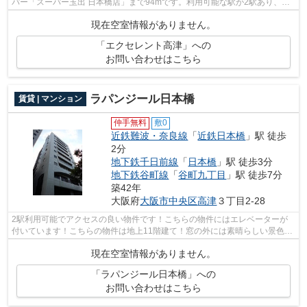
パー「スーパー玉出 日本橋店」まで94mです。利用可能な駅が2駅あり、行
き先に合わせて使い分けができます。物...
現在空室情報がありません。
「エクセレント高津」への
お問い合わせはこちら
ラパンジール日本橋
賃貸 | マンション
仲手無料
敷0
近鉄難波・奈良線
「
近鉄日本橋
」駅 徒歩
2分
地下鉄千日前線
「
日本橋
」駅 徒歩3分
地下鉄谷町線
「
谷町九丁目
」駅 徒歩7分
築42年
大阪府
大阪市中央区
高津
３丁目2-28
2駅利用可能でアクセスの良い物件です！こちらの物件にはエレベーターが
付いています！こちらの物件は地上11階建て！窓の外には素晴らしい景色が
広がるマンションです！大阪市中央区エ...
現在空室情報がありません。
「ラパンジール日本橋」への
お問い合わせはこちら