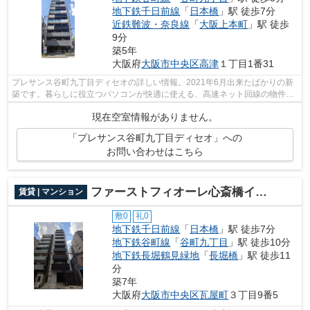
地下鉄千日前線
「
日本橋
」駅 徒歩7分
近鉄難波・奈良線
「
大阪上本町
」駅 徒歩
9分
築5年
大阪府
大阪市中央区
高津
１丁目1番31
プレサンス谷町九丁目ディセオの詳しい情報。2021年6月出来たばかりの新
築です。暮らしに役立つパソコンが快適に使える、高速ネット回線の物件。
設備良し・外観良しのイチオシの物件。...
現在空室情報がありません。
「プレサンス谷町九丁目ディセオ」への
お問い合わせはこちら
ファーストフィオーレ心斎橋イーストⅢ
賃貸 | マンション
敷0
礼0
地下鉄千日前線
「
日本橋
」駅 徒歩7分
地下鉄谷町線
「
谷町九丁目
」駅 徒歩10分
地下鉄長堀鶴見緑地
「
長堀橋
」駅 徒歩11
分
築7年
大阪府
大阪市中央区
瓦屋町
３丁目9番5