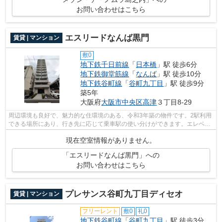
お問い合わせはこちら
エスリードなんば黒門
賃貸 | マンション
敷0
地下鉄千日前線
「
日本橋
」駅 徒歩6分
地下鉄御堂筋線
「
なんば
」駅 徒歩10分
地下鉄谷町線
「
谷町九丁目
」駅 徒歩9分
築5年
大阪府
大阪市中央区
高津
３丁目8-29
周辺環境も良好で、魅力的な住環境のある、令和3年築の物件です。2駅利用
できる場所にあり、行き先に応じて乗車駅の使い分けができます。エレベー
ターがある物件です。設備やレイアウ...
現在空室情報がありません。
「エスリードなんば黒門」への
お問い合わせはこちら
プレサンス谷町九丁目ディセオ
賃貸 | マンション
フリーレント
敷0
礼0
地下鉄谷町線
「
谷町九丁目
」駅 徒歩3分