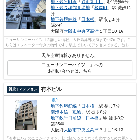
地下鉄谷町線
「
谷町九丁目
」駅 徒歩5分
地下鉄長堀鶴見緑地
「
松屋町
」駅 徒歩11
分
地下鉄堺筋線
「
日本橋
」駅 徒歩5分
築29年
大阪府
大阪市中央区
高津
１丁目10-16
ニューサンコーハイツⅡの詳しい情報。大阪高津郵便局まで242mです。こ
ちらはエレベーター付きの物件です。駅まで歩いてアクセスできる、徒歩5
分の距離に立地する物件です。大阪市中央...
現在空室情報がありません。
「ニューサンコーハイツⅡ」への
お問い合わせはこちら
有本ビル
賃貸 | マンション
敷0
地下鉄堺筋線
「
日本橋
」駅 徒歩7分
南海本線
「
難波
」駅 徒歩8分
地下鉄千日前線
「
日本橋
」駅 徒歩8分
築25年
大阪府
大阪市中央区
高津
３丁目16-13
「有本ビル」のここがイチオシ。朝に慌てることなく行動するために駅から