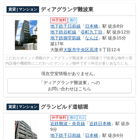
ディアグランデ難波東
賃貸 | マンション
仲手無料
敷0
地下鉄千日前線
「
日本橋
」駅 徒歩8分
地下鉄谷町線
「
谷町九丁目
」駅 徒歩12分
地下鉄御堂筋線
「
なんば
」駅 徒歩15分
築17年
大阪府
大阪市中央区
高津
３丁目12-6
こだわりポイント満載のディアグランデ難波東☆10階建てで快適な物件☆室
内設備や機能性にこだわったマンション物件です☆外出が多いあなたにもピ
ッタリ☆歩いても自転車に乗っても疲れな...
現在空室情報がありません。
「ディアグランデ難波東」への
お問い合わせはこちら
グランビルド道頓堀
賃貸 | マンション
仲手無料
敷0
礼0
近鉄難波・奈良線
「
近鉄日本橋
」駅 徒歩
9分
地下鉄千日前線
「
日本橋
」駅 徒歩6分