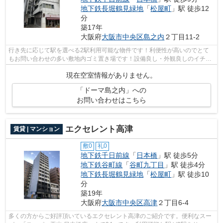
地下鉄長堀鶴見緑地
「
松屋町
」駅 徒歩12
分
築17年
大阪府
大阪市中央区
島之内
２丁目11-2
行き先に応じて駅を選べる2駅利用可能な物件です！利便性が高いのでとて
もお問い合わせの多い敷地内ゴミ置き場です！設備良し・外観良しのイチオ
シの物件！朝に慌てることなく行動する...
現在空室情報がありません。
「ドーマ島之内」への
お問い合わせはこちら
エクセレント高津
賃貸 | マンション
敷0
礼0
地下鉄千日前線
「
日本橋
」駅 徒歩5分
地下鉄谷町線
「
谷町九丁目
」駅 徒歩4分
地下鉄長堀鶴見緑地
「
松屋町
」駅 徒歩10
分
築19年
大阪府
大阪市中央区
高津
２丁目6-4
多くの方からご好評頂いているエクセレント高津のご紹介です。便利なスー