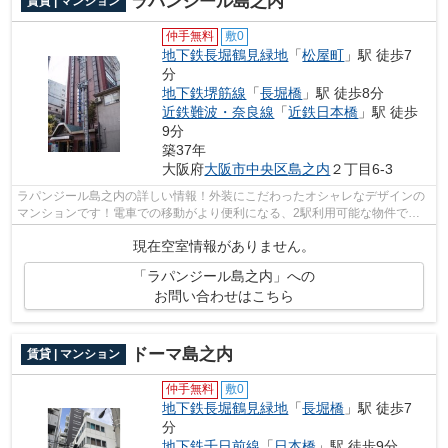
ラパンジール島之内
賃貸 | マンション
仲手無料
敷0
地下鉄長堀鶴見緑地
「
松屋町
」駅 徒歩7
分
地下鉄堺筋線
「
長堀橋
」駅 徒歩8分
近鉄難波・奈良線
「
近鉄日本橋
」駅 徒歩
9分
築37年
大阪府
大阪市中央区
島之内
２丁目6-3
ラパンジール島之内の詳しい情報！外装にこだわったオシャレなデザインの
マンションです！電車での移動がより便利になる、2駅利用可能な物件で
す！駐車場までの距離は300mです！当社ス...
現在空室情報がありません。
「ラパンジール島之内」への
お問い合わせはこちら
ドーマ島之内
賃貸 | マンション
仲手無料
敷0
地下鉄長堀鶴見緑地
「
長堀橋
」駅 徒歩7
分
地下鉄千日前線
「
日本橋
」駅 徒歩9分