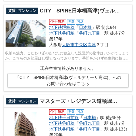
CITY SPIRE日本橋高津(ヴェルデカーサ高津)
賃貸 | マンション
仲手無料
敷0
礼0
地下鉄堺筋線
「
日本橋
」駅 徒歩6分
地下鉄谷町線
「
谷町九丁目
」駅 徒歩7分
築17年
大阪府
大阪市中央区
高津
３丁目
収納も魅力、こだわり派のあなたに独立した洗面所の物件はいかがでしょう
か。こちらのお部屋は13階となっております。手間をかけず衛生的に扱える
システムキッチンは、収納にも余裕あ...
現在空室情報がありません。
「CITY SPIRE日本橋高津(ヴェルデカーサ高津)」への
お問い合わせはこちら
マスターズ・レジデンス道頓堀ⅠⅠ
賃貸 | マンション
仲手無料
敷0
礼0
地下鉄千日前線
「
日本橋
」駅 徒歩5分
地下鉄谷町線
「
谷町九丁目
」駅 徒歩7分
地下鉄谷町線
「
谷町六丁目
」駅 徒歩13分
築20年