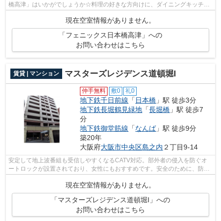
橋高津」はいかがでしょうか☆料理の好きな方向けに、ダイニングキッチン
があるお部屋用意しています☆こちらは...
現在空室情報がありません。
「フェニックス日本橋高津」への
お問い合わせはこちら
マスターズレジデンス道頓堀I
賃貸 | マンション
仲手無料
敷0
礼0
地下鉄千日前線
「
日本橋
」駅 徒歩3分
地下鉄長堀鶴見緑地
「
長堀橋
」駅 徒歩7
分
地下鉄御堂筋線
「
なんば
」駅 徒歩9分
築20年
大阪府
大阪市中央区
島之内
２丁目9-14
安定して地上波番組も受信しやすくなるCATV対応。部外者の侵入を防ぐオ
ートロックが設置されており、女性にもおすすめです。安全のために、防犯
カメラが設置されているマンションです...
現在空室情報がありません。
「マスターズレジデンス道頓堀I」への
お問い合わせはこちら