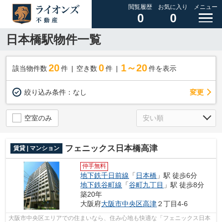
閲覧履歴
お気に入り
メニュー
0
0
日本橋駅物件一覧
20
0
1～20
該当物件数
件
空き数
件
件を表示
変更
絞り込み条件：
なし
空室のみ
フェニックス日本橋高津
賃貸 | マンション
仲手無料
地下鉄千日前線
「
日本橋
」駅 徒歩6分
地下鉄谷町線
「
谷町九丁目
」駅 徒歩8分
築20年
大阪府
大阪市中央区
高津
２丁目4-6
大阪市中央区エリアでの住まいなら、住み心地も快適な「フェニックス日本