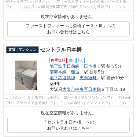
ぜひ一度見ていただきたい、「ファーストフィオーレ心斎橋いイーストⅢ」
です。こちらは月々の家賃が5.35万円の物件でペットも可能です。マンショ
ンの住人や関係者だけが入れるオートロ...
現在空室情報がありません。
「ファーストフィオーレ心斎橋イーストⅢ」への
お問い合わせはこちら
セントラル日本橋
賃貸 | マンション
仲手無料
敷0
礼0
地下鉄千日前線
「
日本橋
」駅 徒歩5分
南海本線
「
難波
」駅 徒歩5分
地下鉄堺筋線
「
恵美須町
」駅 徒歩10分
築4年
大阪府
大阪市中央区
日本橋
２丁目18-19
よくお出かけをする方にも便利な、2駅利用可能なマンションです。徒歩5分
で駅にアクセスできる物件です。こちらの物件はマンションです。こちらの
物件にはエレベーターが付いています...
現在空室情報がありません。
「セントラル日本橋」への
お問い合わせはこちら