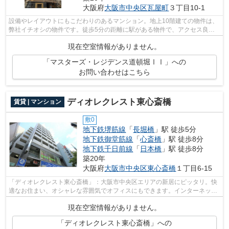
大阪府
大阪市中央区
瓦屋町
３丁目10-1
設備やレイアウトにもこだわりのあるマンション。地上10階建ての物件は、
弊社イチオシの物件です。徒歩5分の距離に駅がある物件で、アクセス良好
です。近くに2駅ある、アクセスが良い...
現在空室情報がありません。
「マスターズ・レジデンス道頓堀ⅠⅠ」への
お問い合わせはこちら
ディオレクレスト東心斎橋
賃貸 | マンション
敷0
地下鉄堺筋線
「
長堀橋
」駅 徒歩5分
地下鉄御堂筋線
「
心斎橋
」駅 徒歩8分
地下鉄千日前線
「
日本橋
」駅 徒歩8分
築20年
大阪府
大阪市中央区
東心斎橋
１丁目6-15
「ディオレクレスト東心斎橋」：大阪市中央区エリアの新居にピッタリ。快
適なお住まい、オシャレな雰囲気でオフィスにもできます。インターネット
が無料なので月々の費用を抑えること...
現在空室情報がありません。
「ディオレクレスト東心斎橋」への