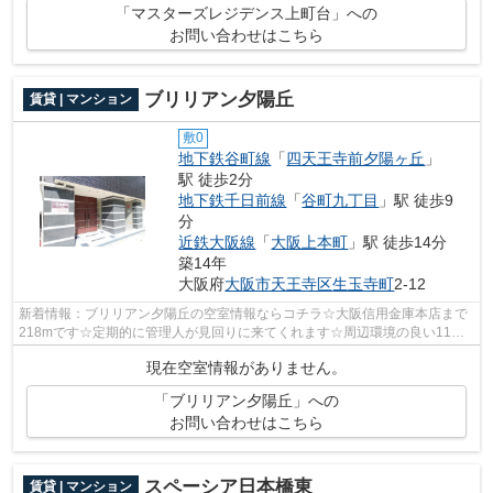
「マスターズレジデンス上町台」への
お問い合わせはこちら
ブリリアン夕陽丘
賃貸 | マンション
敷0
地下鉄谷町線
「
四天王寺前夕陽ヶ丘
」
駅 徒歩2分
地下鉄千日前線
「
谷町九丁目
」駅 徒歩9
分
近鉄大阪線
「
大阪上本町
」駅 徒歩14分
築14年
大阪府
大阪市天王寺区
生玉寺町
2-12
新着情報：ブリリアン夕陽丘の空室情報ならコチラ☆大阪信用金庫本店まで
218mです☆定期的に管理人が見回りに来てくれます☆周辺環境の良い11階
建ての建物です☆大阪市天王寺区や地下鉄谷...
現在空室情報がありません。
「ブリリアン夕陽丘」への
お問い合わせはこちら
スペーシア日本橋東
賃貸 | マンション