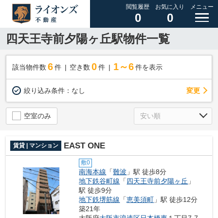
閲覧履歴
お気に入り
メニュー
0
0
四天王寺前夕陽ヶ丘駅物件一覧
6
0
1～6
該当物件数
件
空き数
件
件を表示
変更
絞り込み条件：
なし
空室のみ
EAST ONE
賃貸 | マンション
敷0
南海本線
「
難波
」駅 徒歩8分
地下鉄谷町線
「
四天王寺前夕陽ヶ丘
」
駅 徒歩9分
地下鉄堺筋線
「
恵美須町
」駅 徒歩12分
築21年