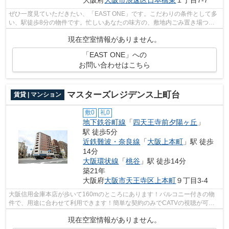
大阪府
大阪市浪速区
日本橋東
１丁目7-7
ぜひ一度見ていただきたい、「EAST ONE」です。こだわりの条件として多
い、駅徒歩8分の物件です。忙しいあなたの味方の、敷地内ごみ置き場つき
の物件です。物件から駐車場までの距離は...
現在空室情報がありません。
「EAST ONE」への
お問い合わせはこちら
マスターズレジデンス上町台
賃貸 | マンション
敷0
礼0
地下鉄谷町線
「
四天王寺前夕陽ヶ丘
」
駅 徒歩5分
近鉄難波・奈良線
「
大阪上本町
」駅 徒歩
14分
大阪環状線
「
桃谷
」駅 徒歩14分
築21年
大阪府
大阪市天王寺区
上本町
９丁目3-4
大阪信用金庫本店が歩いて160mのところにあります！バルコニー付きの物
件で、用途に合わせて利用できます！簡単な契約のみでCATVの視聴が可能
な物件です！地上10階建ての物件！失敗し...
現在空室情報がありません。