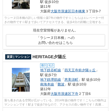
駅 徒歩10分
築11年
大阪府
大阪市浪速区
日本橋東
３丁目9-7
ラシーヌ日本橋の詳しい情報☆築7年の物件です☆こちらはエレベーター付
きの物件です☆駅まで歩いてアクセスできる、徒歩4分の距離に立地する物
件です☆当社スタッフが地域の賃貸情報をご...
現在空室情報がありません。
「ラシーヌ日本橋」への
お問い合わせはこちら
HERITAGE夕陽丘
賃貸 | マンション
敷0
礼0
地下鉄谷町線
「
四天王寺前夕陽ヶ丘
」
駅 徒歩7分
地下鉄堺筋線
「
恵美須町
」駅 徒歩10分
南海本線
「
難波
」駅 徒歩10分
築12年
大阪府
大阪市浪速区
下寺
２丁目6
落ち着きのある空間が広がっている、2014年築の物件です！こちらの物件は
マンションです！駅まで徒歩7分なので、アクセスの良い物件です！高層建
築がお好きな方には10階建てのこちらの...