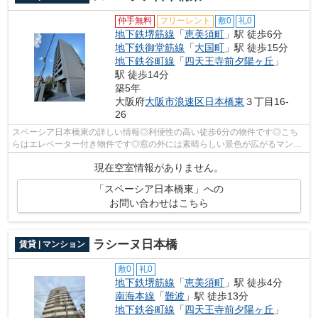
仲手無料
フリーレント
敷0
礼0
地下鉄堺筋線
「
恵美須町
」駅 徒歩6分
地下鉄御堂筋線
「
大国町
」駅 徒歩15分
地下鉄谷町線
「
四天王寺前夕陽ヶ丘
」
駅 徒歩14分
築5年
大阪府
大阪市浪速区
日本橋東
３丁目16-
26
スペーシア日本橋東の詳しい情報◎利便性の高い徒歩6分の物件です◎こち
らはエレベーター付き物件です◎窓の外には素晴らしい景色が広がるマンシ
ョンです◎できるだけ早めに不動産情報を集...
現在空室情報がありません。
「スペーシア日本橋東」への
お問い合わせはこちら
ラシーヌ日本橋
賃貸 | マンション
敷0
礼0
地下鉄堺筋線
「
恵美須町
」駅 徒歩4分
南海本線
「
難波
」駅 徒歩13分
地下鉄谷町線
「
四天王寺前夕陽ヶ丘
」