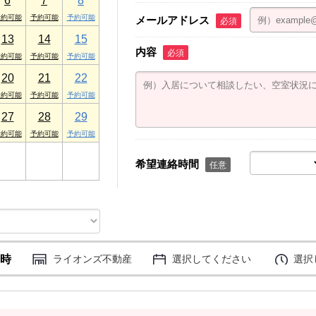
6
7
8
メールアドレス
必須
13
14
15
内容
必須
20
21
22
27
28
29
3
4
5
希望連絡時間
任意
時
ライオンズ不動産
選択してください
選択