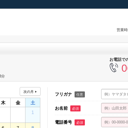
営業時
お電話で
0
3分
フリガナ
任意
木
金
土
お名前
必須
30
31
1
電話番号
必須