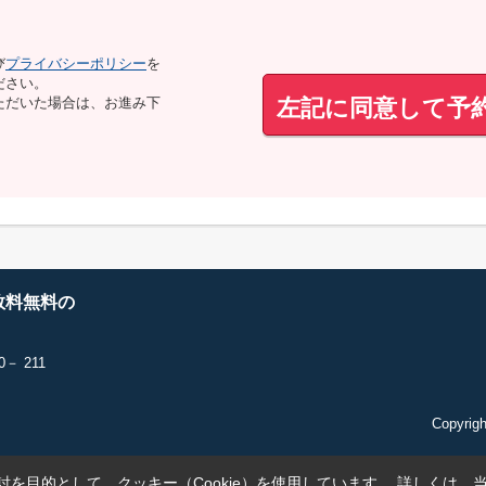
び
プライバシーポリシー
を
ださい。
左記に同意して予
ただいた場合は、お進み下
数料無料の
－ 211
Copyri
を目的として、クッキー（Cookie）を使用しています。
詳しくは、