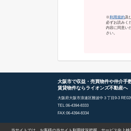
※
利用規約
及
必ずお読みく
内容に同意い
さい。
大阪市で収益・売買物件や仲介手
賃貸物件ならライオンズ不動産へ
大阪府大阪市浪速区難波中３丁目9-3 RE020
TEL:06-4394-8333
FAX:06-4394-8334
当サイトでは、お客様の当サイト利用状況把握、サービス向上検討