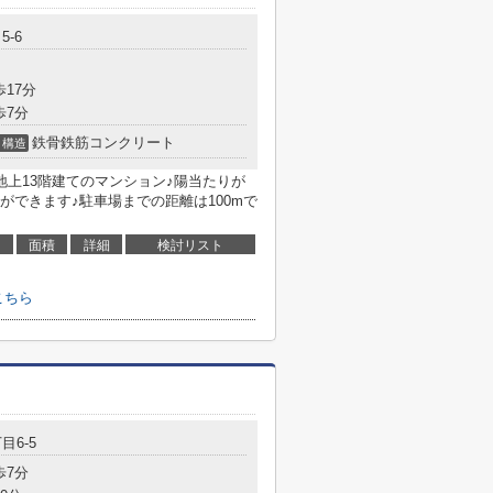
5-6
歩17分
歩7分
鉄骨鉄筋コンクリート
構造
地上13階建てのマンション♪陽当たりが
できます♪駐車場までの距離は100mで
面積
詳細
検討リスト
こちら
目6-5
歩7分