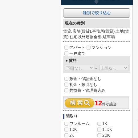
種別で絞り込む
現在の種別
賃貸,店舗(賃貸),事務所(賃貸),土地(賃
貸),住宅以外建物全部,駐車場
アパート
マンション
一戸建て
▼賃料
～
敷金・保証金なし
礼金・敷引なし
共益費・管理費込み
12
件が該当
間取り
ワンルーム
1K
1DK
1LDK
2K
2DK