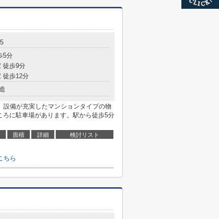
-5
歩5分
 徒歩9分
 徒歩12分
造
。設備が充実したマンションタイプの物
ころに駐車場があります。駅から徒歩5分
面積
詳細
検討リスト
こちら