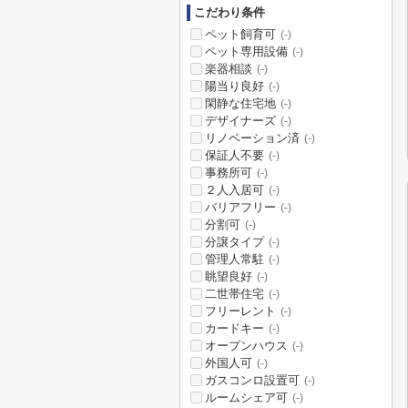
こだわり条件
ペット飼育可
(-)
ペット専用設備
(-)
楽器相談
(-)
陽当り良好
(-)
閑静な住宅地
(-)
デザイナーズ
(-)
リノベーション済
(-)
保証人不要
(-)
事務所可
(-)
２人入居可
(-)
バリアフリー
(-)
分割可
(-)
分譲タイプ
(-)
管理人常駐
(-)
眺望良好
(-)
二世帯住宅
(-)
フリーレント
(-)
カードキー
(-)
オープンハウス
(-)
外国人可
(-)
ガスコンロ設置可
(-)
ルームシェア可
(-)