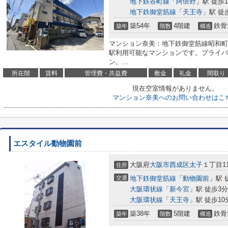
地下鉄谷町線
「
阿倍野
」駅 徒歩1
地下鉄御堂筋線
「
天王寺
」駅 徒
築54年
4階建
鉄骨
築年
階数
構造
マンション奈美：地下鉄御堂筋線昭和町
駅利用可能なマンションです。プライバ
ン。...
所在階
賃料
管理費・共益費
敷金
礼金
間取り
現在空室情報がありません。
マンション奈美へのお問い合わせはこ
エスタイル動物園前
大阪府
大阪市西成区
太子
１丁目11
住所
交通
地下鉄御堂筋線
「
動物園前
」駅 
大阪環状線
「
新今宮
」駅 徒歩3分
大阪環状線
「
天王寺
」駅 徒歩10
築38年
5階建
鉄骨
築年
階数
構造