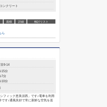
コンクリート
面積
詳細
検討リスト
ちら
目9-14
歩15分
歩7分
歩10分
造
シフィック恵美須西」です♪電車を利用
件です♪通風良好で常に新鮮な空気を送