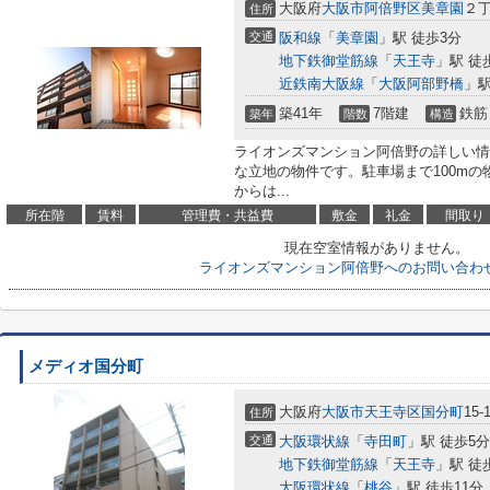
大阪府
大阪市阿倍野区
美章園
２丁
住所
交通
阪和線
「
美章園
」駅 徒歩3分
地下鉄御堂筋線
「
天王寺
」駅 徒
近鉄南大阪線
「
大阪阿部野橋
」駅
築41年
7階建
鉄筋
築年
階数
構造
ライオンズマンション阿倍野の詳しい情
な立地の物件です。駐車場まで100m
からは...
所在階
賃料
管理費・共益費
敷金
礼金
間取り
現在空室情報がありません。
ライオンズマンション阿倍野へのお問い合わ
メディオ国分町
大阪府
大阪市天王寺区
国分町
15-
住所
交通
大阪環状線
「
寺田町
」駅 徒歩5分
地下鉄御堂筋線
「
天王寺
」駅 徒
大阪環状線
「
桃谷
」駅 徒歩11分