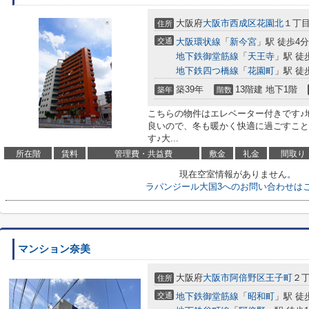
大阪府
大阪市西成区
花園北
１丁目
住所
交通
大阪環状線
「
新今宮
」駅 徒歩4分
地下鉄御堂筋線
「
天王寺
」駅 徒
地下鉄四つ橋線
「
花園町
」駅 徒
築39年
13階建 地下1階
築年
階数
こちらの物件はエレベーター付きです♪
良いので、冬も暖かく快適に過ごすことが
す♪大...
所在階
賃料
管理費・共益費
敷金
礼金
間取り
現在空室情報がありません。
ラパンジール大国3へのお問い合わせは
マンション奈美
大阪府
大阪市阿倍野区
王子町
２丁
住所
交通
地下鉄御堂筋線
「
昭和町
」駅 徒