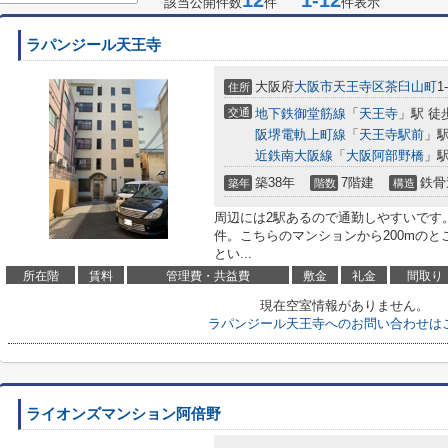
12
1-12
該当公開件数
件
件表示
ラパンジール天王寺
大阪府
大阪市天王寺区
茶臼山町
1
住所
交通
地下鉄御堂筋線
「
天王寺
」駅 徒
阪堺電軌上町線
「
天王寺駅前
」駅
近鉄南大阪線
「
大阪阿部野橋
」駅
築38年
7階建
鉄骨
築年
階数
構造
周辺には2駅あるので通勤しやすいです
件。こちらのマンションから200mのと
とい...
所在階
賃料
管理費・共益費
敷金
礼金
間取り
現在空室情報がありません。
ラパンジール天王寺へのお問い合わせは
ライオンズマンション阿倍野