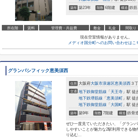
築23年
6階建
鉄筋
築年
階数
構造
所在階
賃料
管理費・共益費
敷金
礼金
間取り
現在空室情報がありません。
メディオ国分町へのお問い合わせはこ
グランパシフィック恵美須西
大阪府
大阪市浪速区
恵美須西
３丁
住所
交通
地下鉄御堂筋線
「
天王寺
」駅 徒
地下鉄堺筋線
「
恵美須町
」駅 徒
地下鉄御堂筋線
「
大国町
」駅 徒
築9年
7階建
鉄骨
築年
階数
構造
ぜひ一度見ていただきたい、「グランパ
しやすいことが魅力な2駅利用できる物
り込む...