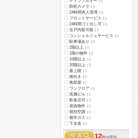
ディンプルキー
(-)
防犯カメラ
(-)
24時間有人管理
(-)
フロントサービス
(-)
24時間ゴミ出し可
(-)
住戸内覧可能
(-)
コンシェルジュサービス
(-)
駐車場あり
(-)
2階以上
(-)
1階の物件
(-)
10階以上
(-)
20階以上
(-)
最上階
(-)
南向き
(-)
角部屋
(-)
ワンフロア
(-)
高層ビル
(-)
飲食店可
(-)
居抜物件
(-)
個別空調
(-)
都市ガス
(-)
下水道
(-)
12
件が該当