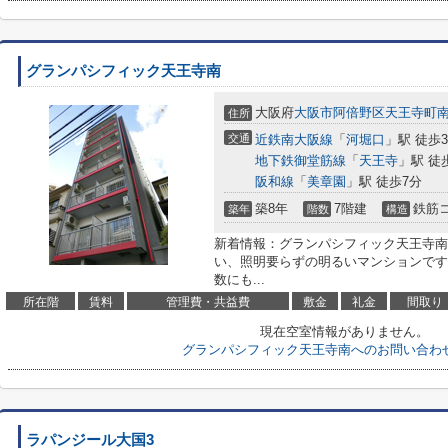
グランパシフィック天王寺南
大阪府
大阪市阿倍野区
天王寺町
住所
交通
近鉄南大阪線
「
河堀口
」駅 徒歩
地下鉄御堂筋線
「
天王寺
」駅 徒
阪和線
「
美章園
」駅 徒歩7分
築8年
7階建
鉄筋
築年
階数
構造
新着情報：グランパシフィック天王寺南
い、照明要らずの明るいマンションです
数にも...
所在階
賃料
管理費・共益費
敷金
礼金
間取り
現在空室情報がありません。
グランパシフィック天王寺南へのお問い合わ
ラパンジール大国3