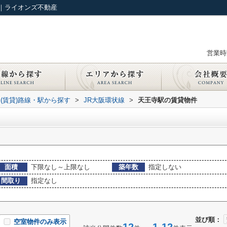
｜ライオンズ不動産
営業時間
(賃貸)路線・駅から探す
>
JR大阪環状線
>
天王寺駅の賃貸物件
面積
下限なし～上限なし
築年数
指定しない
間取り
指定なし
並び順：
空室物件のみ表示