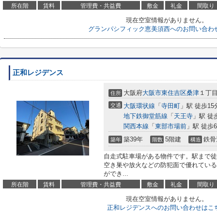
所在階
賃料
管理費・共益費
敷金
礼金
間取り
現在空室情報がありません。
グランパシフィック恵美須西へのお問い合わ
正和レジデンス
大阪府
大阪市東住吉区
桑津
１丁目2
住所
交通
大阪環状線
「
寺田町
」駅 徒歩15
地下鉄御堂筋線
「
天王寺
」駅 徒
関西本線
「
東部市場前
」駅 徒歩
築39年
5階建
鉄骨
築年
階数
構造
自走式駐車場がある物件です。駅まで徒
空き巣や放火などの防犯面で優れている
ができ...
所在階
賃料
管理費・共益費
敷金
礼金
間取り
現在空室情報がありません。
正和レジデンスへのお問い合わせはこ