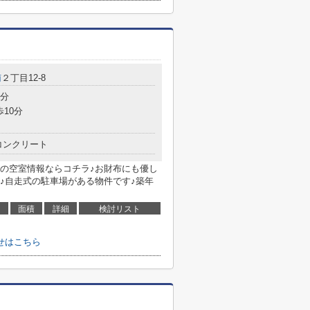
南
２丁目12-8
3分
歩10分
コンクリート
の空室情報ならコチラ♪お財布にも優し
♪自走式の駐車場がある物件です♪築年
面積
詳細
検討リスト
せはこちら