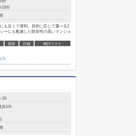
0分
歩15分
造
にも近くて便利。目的に応じて選べる2
シーにも配慮した防音性の高いマンショ
面積
詳細
検討リスト
ちら
-19
徒歩1分
分
造