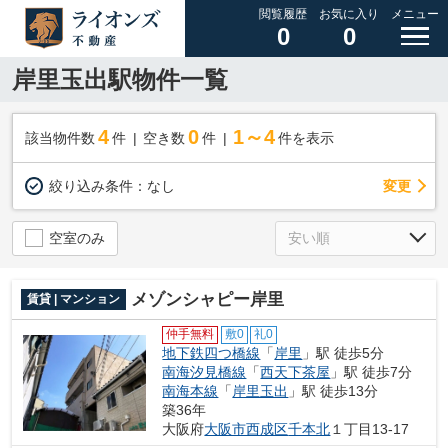
閲覧履歴
お気に入り
メニュー
0
0
岸里玉出駅物件一覧
4
0
1～4
該当物件数
件
空き数
件
件を表示
変更
絞り込み条件：
なし
空室のみ
メゾンシャピー岸里
賃貸 | マンション
仲手無料
敷0
礼0
地下鉄四つ橋線
「
岸里
」駅 徒歩5分
南海汐見橋線
「
西天下茶屋
」駅 徒歩7分
南海本線
「
岸里玉出
」駅 徒歩13分
築36年
大阪府
大阪市西成区
千本北
１丁目13-17