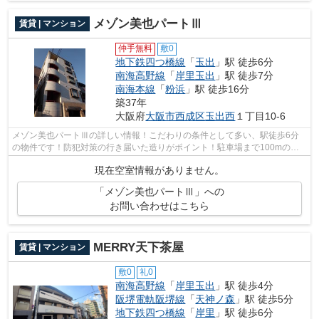
メゾン美也パートⅢ
賃貸 | マンション
仲手無料
敷0
地下鉄四つ橋線
「
玉出
」駅 徒歩6分
南海高野線
「
岸里玉出
」駅 徒歩7分
南海本線
「
粉浜
」駅 徒歩16分
築37年
大阪府
大阪市西成区
玉出西
１丁目10-6
メゾン美也パートⅢの詳しい情報！こだわりの条件として多い、駅徒歩6分
の物件です！防犯対策の行き届いた造りがポイント！駐車場まで100mの物
件、いかがでしょうか！大阪市西成区エリ...
現在空室情報がありません。
「メゾン美也パートⅢ」への
お問い合わせはこちら
MERRY天下茶屋
賃貸 | マンション
敷0
礼0
南海高野線
「
岸里玉出
」駅 徒歩4分
阪堺電軌阪堺線
「
天神ノ森
」駅 徒歩5分
地下鉄四つ橋線
「
岸里
」駅 徒歩6分