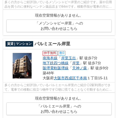
多くの方からご好評頂いているメゾンシャピー岸里のご紹介です。薬や日用
品を買うのに便利なベンテン薬品店まで84mです。移動手段が電車の方にお
すすめの、2駅利用可能な物件です。造...
現在空室情報がありません。
「メゾンシャピー岸里」への
お問い合わせはこちら
パルミエール岸里
賃貸 | マンション
仲手無料
敷0
南海本線
「
岸里玉出
」駅 徒歩7分
地下鉄四つ橋線
「
岸里
」駅 徒歩7分
阪堺電軌阪堺線
「
天神ノ森
」駅 徒歩9分
築48年
大阪府
大阪市西成区
千本南
１丁目15-11
多くの方からご好評頂いているパルミエール岸里のご紹介◎2駅利用ができ
て、電車での移動に役立つ物件です◎朝に慌てることなく行動するために駅
から徒歩7分の駅近物件はいかがでしょう...
現在空室情報がありません。
「パルミエール岸里」への
お問い合わせはこちら