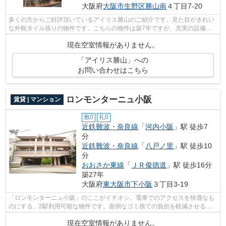
大阪府
大阪市生野区
勝山南
４丁目7-20
多くの方からご好評頂いているアイリス勝山のご紹介です。見た目がきれい
な外観タイル張りの物件です。こちらの物件は築7年ですが、充実の設備が
整っています。こちらのマンションから...
現在空室情報がありません。
「アイリス勝山」への
お問い合わせはこちら
ロンモンターニュ小阪
賃貸 | マンション
敷0
礼0
近鉄難波・奈良線
「
河内小阪
」駅 徒歩7
分
近鉄難波・奈良線
「
八戸ノ里
」駅 徒歩10
分
おおさか東線
「
ＪＲ俊徳道
」駅 徒歩16分
築27年
大阪府
東大阪市
下小阪
３丁目3-19
「ロンモンターニュ小阪」のここがイチオシ。電車でのアクセスを快適なも
のにする、2駅利用可能な物件です。面倒なゴミ捨ての負担を軽減させるこ
とができるのが敷地内ごみ置き場の魅力...
現在空室情報がありません。