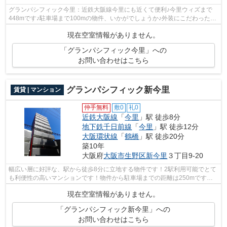
グランパシフィック今里：近鉄大阪線今里にも近くて便利♪今里ウィズまで
448mです♪駐車場まで100mの物件、いかがでしょうか♪外装にこだわったオ
シャレなデザインのマンションです♪大阪...
現在空室情報がありません。
「グランパシフィック今里」への
お問い合わせはこちら
グランパシフィック新今里
賃貸 | マンション
仲手無料
敷0
礼0
近鉄大阪線
「
今里
」駅 徒歩8分
地下鉄千日前線
「
今里
」駅 徒歩12分
大阪環状線
「
鶴橋
」駅 徒歩20分
築10年
大阪府
大阪市生野区
新今里
３丁目9-20
幅広い層に好評な、駅から徒歩8分に立地する物件です！2駅利用可能でとて
も利便性の高いマンションです！物件から駐車場までの距離は250mです！
メンテナンスフリーになることが外観タ...
現在空室情報がありません。
「グランパシフィック新今里」への
お問い合わせはこちら