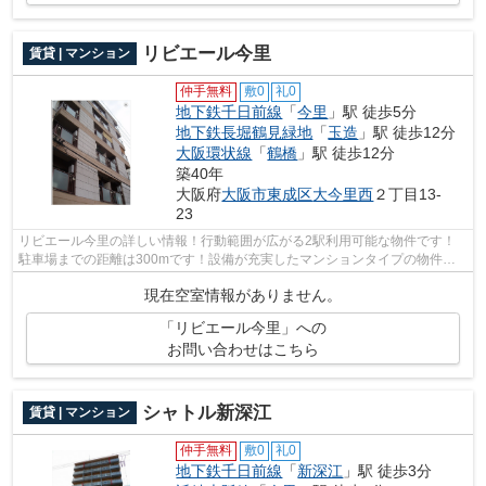
リビエール今里
賃貸 | マンション
仲手無料
敷0
礼0
地下鉄千日前線
「
今里
」駅 徒歩5分
地下鉄長堀鶴見緑地
「
玉造
」駅 徒歩12分
大阪環状線
「
鶴橋
」駅 徒歩12分
築40年
大阪府
大阪市東成区
大今里西
２丁目13-
23
リビエール今里の詳しい情報！行動範囲が広がる2駅利用可能な物件です！
駐車場までの距離は300mです！設備が充実したマンションタイプの物件！
大阪市東成区エリアにある賃貸情報のこと...
現在空室情報がありません。
「リビエール今里」への
お問い合わせはこちら
シャトル新深江
賃貸 | マンション
仲手無料
敷0
礼0
地下鉄千日前線
「
新深江
」駅 徒歩3分