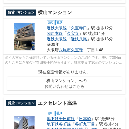
横山マンション
賃貸 | マンション
敷0
礼0
近鉄大阪線
「
久宝寺口
」駅 徒歩12分
関西本線
「
久宝寺
」駅 徒歩14分
近鉄大阪線
「
近鉄八尾
」駅 徒歩16分
築39年
大阪府
八尾市
久宝寺
１丁目1-48
多くの方からご好評頂いている横山マンションのご紹介です。歩いて384m
のところに八尾久宝寺四郵便局があります。駐車場まで30mのマンション、
いかがでしょうか。物件から駅までは平坦...
現在空室情報がありません。
「横山マンション」への
お問い合わせはこちら
エクセレント高津
賃貸 | マンション
敷0
礼0
地下鉄千日前線
「
日本橋
」駅 徒歩5分
地下鉄谷町線
「
谷町九丁目
」駅 徒歩4分