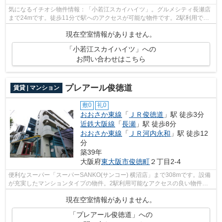
気になるイチオシ物件情報：「小若江スカイハイツ」。グルメシティ長瀬店
まで24mです。徒歩11分で駅へのアクセスが可能な物件です。2駅利用でき
る物件は電車での移動が便利です。こち...
現在空室情報がありません。
「小若江スカイハイツ」への
お問い合わせはこちら
プレアール俊徳道
賃貸 | マンション
敷0
礼0
おおさか東線
「
ＪＲ俊徳道
」駅 徒歩3分
近鉄大阪線
「
長瀬
」駅 徒歩8分
おおさか東線
「
ＪＲ河内永和
」駅 徒歩12
分
築39年
大阪府
東大阪市
俊徳町
２丁目2-4
便利なスーパー「スーパーSANKO(サンコー) 横沼店」まで308mです。設備
が充実したマンションタイプの物件。2駅利用可能なアクセスの良い物件で
す。徒歩3分の位置に駅がある、魅力的な...
現在空室情報がありません。
「プレアール俊徳道」への