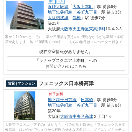
敷0
礼0
近鉄大阪線
「
大阪上本町
」駅 徒歩6分
地下鉄谷町線
「
谷町九丁目
」駅 徒歩3分
大阪環状線
「
鶴橋
」駅 徒歩7分
築23年
大阪府
大阪市天王寺区
東高津町
10-4-2-3
家から149mのところに、薬や日用品を買うのに便利なかるがも薬局上本町
店があります。地上10階建ての物件。こちらの物件はエレベーター付きで
す。駐車場は物件から約100mです。できる...
現在空室情報がありません。
「ラナップスクエア上本町」への
お問い合わせはこちら
フェニックス日本橋高津
賃貸 | マンション
仲手無料
地下鉄千日前線
「
日本橋
」駅 徒歩6分
地下鉄谷町線
「
谷町九丁目
」駅 徒歩8分
築20年
大阪府
大阪市中央区
高津
２丁目4-6
大阪市中央区エリアでの住まいなら、住み心地も快適な「フェニックス日本
橋高津」はいかがでしょうか☆料理の好きな方向けに、ダイニングキッチン