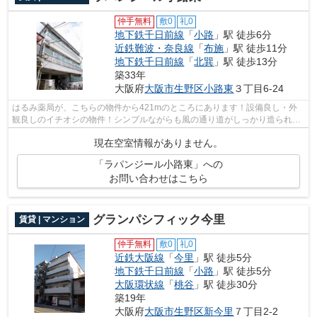
仲手無料
敷0
礼0
地下鉄千日前線
「
小路
」駅 徒歩6分
近鉄難波・奈良線
「
布施
」駅 徒歩11分
地下鉄千日前線
「
北巽
」駅 徒歩13分
築33年
大阪府
大阪市生野区
小路東
３丁目6-24
はるみ薬局が、こちらの物件から421mのところにあります！設備良し・外
観良しのイチオシの物件！シンプルながらも風の通り道がしっかり造られて
いるマンションです！2駅利用できる場所...
現在空室情報がありません。
「ラパンジール小路東」への
お問い合わせはこちら
グランパシフィック今里
賃貸 | マンション
仲手無料
敷0
礼0
近鉄大阪線
「
今里
」駅 徒歩5分
地下鉄千日前線
「
小路
」駅 徒歩5分
大阪環状線
「
桃谷
」駅 徒歩30分
築19年
大阪府
大阪市生野区
新今里
７丁目2-2