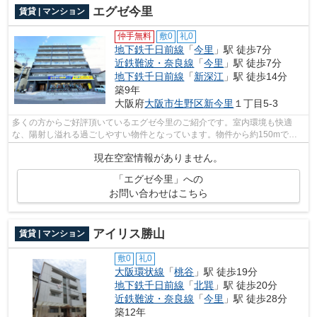
エグゼ今里
賃貸 | マンション
仲手無料
敷0
礼0
地下鉄千日前線
「
今里
」駅 徒歩7分
近鉄難波・奈良線
「
今里
」駅 徒歩7分
地下鉄千日前線
「
新深江
」駅 徒歩14分
築9年
大阪府
大阪市生野区
新今里
１丁目5-3
多くの方からご好評頂いているエグゼ今里のご紹介です。室内環境も快適
な、陽射し溢れる過ごしやすい物件となっています。物件から約150mで駐
車場に行けます。2駅利用可能なのでアクセ...
現在空室情報がありません。
「エグゼ今里」への
お問い合わせはこちら
アイリス勝山
賃貸 | マンション
敷0
礼0
大阪環状線
「
桃谷
」駅 徒歩19分
地下鉄千日前線
「
北巽
」駅 徒歩20分
近鉄難波・奈良線
「
今里
」駅 徒歩28分
築12年