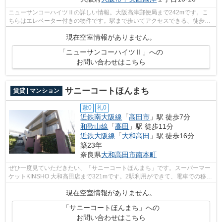
ニューサンコーハイツⅡの詳しい情報。大阪高津郵便局まで242mです。こ
ちらはエレベーター付きの物件です。駅まで歩いてアクセスできる、徒歩5
分の距離に立地する物件です。大阪市中央...
現在空室情報がありません。
「ニューサンコーハイツⅡ」への
お問い合わせはこちら
サニーコートほんまち
賃貸 | マンション
敷0
礼0
近鉄南大阪線
「
高田市
」駅 徒歩7分
和歌山線
「
高田
」駅 徒歩11分
近鉄大阪線
「
大和高田
」駅 徒歩16分
築23年
奈良県
大和高田市
南本町
ぜひ一度見ていただきたい、「サニーコートほんまち」です。スーパーマー
ケットKINSHO 大和高田店まで321mです。2駅利用ができて、電車での移動
に役立つ物件です。駅から徒歩7分の位置...
現在空室情報がありません。
「サニーコートほんまち」への
お問い合わせはこちら