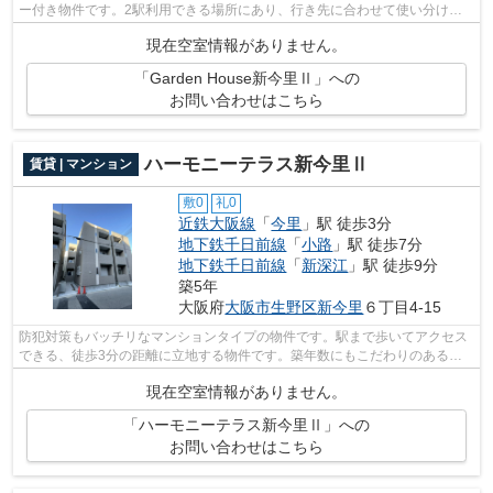
ー付き物件です。2駅利用できる場所にあり、行き先に合わせて使い分けが
できます。この物件は駅から徒歩5分の物...
現在空室情報がありません。
「Garden House新今里Ⅱ」への
お問い合わせはこちら
ハーモニーテラス新今里Ⅱ
賃貸 | マンション
敷0
礼0
近鉄大阪線
「
今里
」駅 徒歩3分
地下鉄千日前線
「
小路
」駅 徒歩7分
地下鉄千日前線
「
新深江
」駅 徒歩9分
築5年
大阪府
大阪市生野区
新今里
６丁目4-15
防犯対策もバッチリなマンションタイプの物件です。駅まで歩いてアクセス
できる、徒歩3分の距離に立地する物件です。築年数にもこだわりのある
方、コチラは令和3年築の物件となります...
現在空室情報がありません。
「ハーモニーテラス新今里Ⅱ」への
お問い合わせはこちら