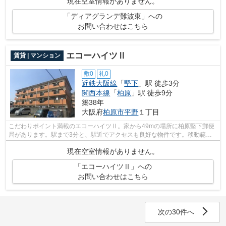
現在空室情報がありません。
「ディアグランデ難波東」への
お問い合わせはこちら
エコーハイツⅡ
賃貸 | マンション
敷0
礼0
近鉄大阪線
「
堅下
」駅 徒歩3分
関西本線
「
柏原
」駅 徒歩9分
築38年
大阪府
柏原市
平野
１丁目
こだわりポイント満載のエコーハイツⅡ。家から49mの場所に柏原堅下郵便
局があります。駅まで3分と、駅近でアクセスも良好な物件です。移動範囲
が広がる2駅利用可能な物件です。柏原市...
現在空室情報がありません。
「エコーハイツⅡ」への
お問い合わせはこちら
次の30件へ