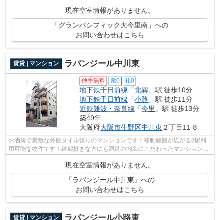
なマンションです♪築5年のイチオシ物...
現在空室情報がありません。
「グランパシフィック大今里南」への
お問い合わせはこちら
ラパンジール中川東
賃貸 | マンション
仲手無料
敷0
礼0
地下鉄千日前線
「
北巽
」駅 徒歩10分
地下鉄千日前線
「
小路
」駅 徒歩11分
近鉄難波・奈良線
「
今里
」駅 徒歩13分
築49年
大阪府
大阪市生野区
中川東
２丁目11-8
お洒落で素敵な外観タイル張りのマンションです！移動範囲が広がる2駅利
用可能な物件です！綺麗好きな方にも満足の内装にこだわったマンションタ
イプ！こちらのマンションから300mのと...
現在空室情報がありません。
「ラパンジール中川東」への
お問い合わせはこちら
ラパンジール小路東
賃貸 | マンション