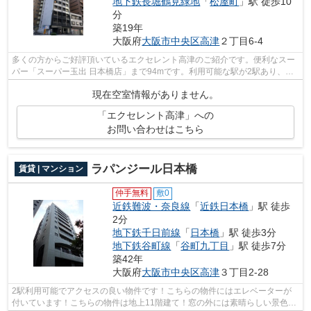
地下鉄長堀鶴見緑地
「
松屋町
」駅 徒歩10
分
築19年
大阪府
大阪市中央区
高津
２丁目6-4
多くの方からご好評頂いているエクセレント高津のご紹介です。便利なスー
パー「スーパー玉出 日本橋店」まで94mです。利用可能な駅が2駅あり、行
き先に合わせて使い分けができます。物...
現在空室情報がありません。
「エクセレント高津」への
お問い合わせはこちら
ラパンジール日本橋
賃貸 | マンション
仲手無料
敷0
近鉄難波・奈良線
「
近鉄日本橋
」駅 徒歩
2分
地下鉄千日前線
「
日本橋
」駅 徒歩3分
地下鉄谷町線
「
谷町九丁目
」駅 徒歩7分
築42年
大阪府
大阪市中央区
高津
３丁目2-28
2駅利用可能でアクセスの良い物件です！こちらの物件にはエレベーターが
付いています！こちらの物件は地上11階建て！窓の外には素晴らしい景色が