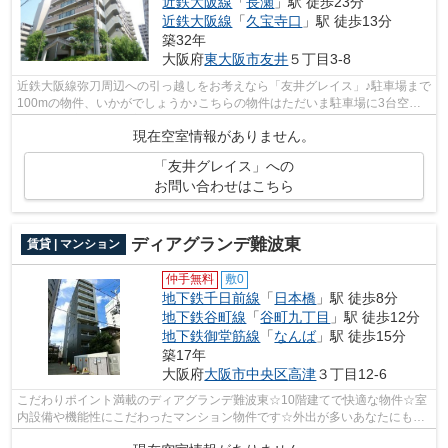
近鉄大阪線
「
長瀬
」駅 徒歩23分
近鉄大阪線
「
久宝寺口
」駅 徒歩13分
築32年
大阪府
東大阪市
友井
５丁目3-8
近鉄大阪線弥刀周辺への引っ越しをお考えなら「友井グレイス」♪駐車場まで
100mの物件、いかがでしょうか♪こちらの物件はただいま駐車場に3台空き
あり♪不動産経験の豊富なスタッフが東...
現在空室情報がありません。
「友井グレイス」への
お問い合わせはこちら
ディアグランデ難波東
賃貸 | マンション
仲手無料
敷0
地下鉄千日前線
「
日本橋
」駅 徒歩8分
地下鉄谷町線
「
谷町九丁目
」駅 徒歩12分
地下鉄御堂筋線
「
なんば
」駅 徒歩15分
築17年
大阪府
大阪市中央区
高津
３丁目12-6
こだわりポイント満載のディアグランデ難波東☆10階建てで快適な物件☆室
内設備や機能性にこだわったマンション物件です☆外出が多いあなたにもピ
ッタリ☆歩いても自転車に乗っても疲れな...