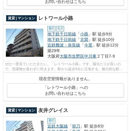
お問い合わせはこちら
レトワール小路
賃貸 | マンション
敷0
礼0
地下鉄千日前線
「
小路
」駅 徒歩9分
地下鉄千日前線
「
北巽
」駅 徒歩10分
近鉄難波・奈良線
「
今里
」駅 徒歩12分
築29年
大阪府
大阪市生野区
中川東
２丁目7-9
ぜひ一度見ていただきたい、「レトワール小路」です。陽当たりが良いの
で、洗濯物が臭わずに乾きます。駅から徒歩9分に立地する、魅力的な駅近
物件です。こちらの物件は機械式駐車場が...
現在空室情報がありません。
「レトワール小路」への
お問い合わせはこちら
友井グレイス
賃貸 | マンション
敷0
近鉄大阪線
「
弥刀
」駅 徒歩8分