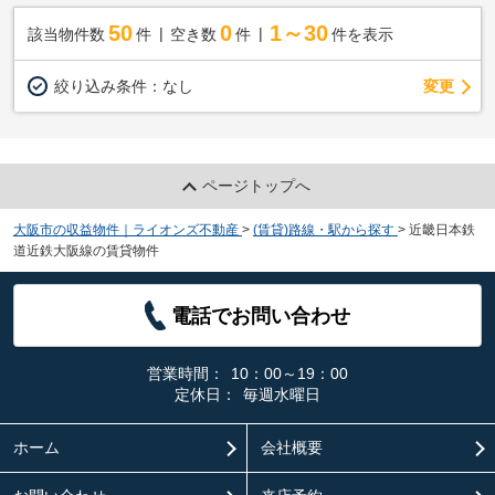
50
0
1～30
該当物件数
件
空き数
件
件を表示
変更
絞り込み条件：
なし
ページトップへ
大阪市の収益物件｜ライオンズ不動産
>
(賃貸)路線・駅から探す
>
近畿日本鉄
道近鉄大阪線の賃貸物件
電話でお問い合わせ
営業時間：
10：00～19：00
定休日：
毎週水曜日
ホーム
会社概要