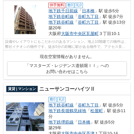
仲手無料
敷0
礼0
地下鉄千日前線
「
日本橋
」駅 徒歩5分
地下鉄谷町線
「
谷町九丁目
」駅 徒歩7分
地下鉄谷町線
「
谷町六丁目
」駅 徒歩13分
築20年
大阪府
大阪市中央区
瓦屋町
３丁目10-1
設備やレイアウトにもこだわりのあるマンション。地上10階建ての物件は、
弊社イチオシの物件です。徒歩5分の距離に駅がある物件で、アクセス良好
です。近くに2駅ある、アクセスが良い...
現在空室情報がありません。
「マスターズ・レジデンス道頓堀ⅠⅠ」への
お問い合わせはこちら
ニューサンコーハイツⅡ
賃貸 | マンション
敷0
礼0
地下鉄谷町線
「
谷町九丁目
」駅 徒歩5分
地下鉄長堀鶴見緑地
「
松屋町
」駅 徒歩11
分
地下鉄堺筋線
「
日本橋
」駅 徒歩5分
築29年
大阪府
大阪市中央区
高津
１丁目10-16