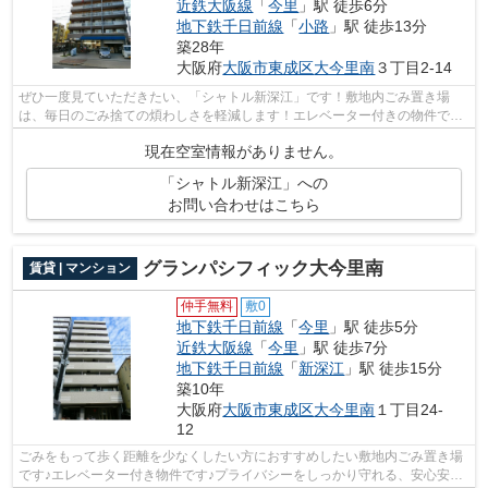
近鉄大阪線
「
今里
」駅 徒歩6分
地下鉄千日前線
「
小路
」駅 徒歩13分
築28年
大阪府
大阪市東成区
大今里南
３丁目2-14
ぜひ一度見ていただきたい、「シャトル新深江」です！敷地内ごみ置き場
は、毎日のごみ捨ての煩わしさを軽減します！エレベーター付きの物件で
す！徒歩3分で駅にアクセス可能な、魅力的...
現在空室情報がありません。
「シャトル新深江」への
お問い合わせはこちら
グランパシフィック大今里南
賃貸 | マンション
仲手無料
敷0
地下鉄千日前線
「
今里
」駅 徒歩5分
近鉄大阪線
「
今里
」駅 徒歩7分
地下鉄千日前線
「
新深江
」駅 徒歩15分
築10年
大阪府
大阪市東成区
大今里南
１丁目24-
12
ごみをもって歩く距離を少なくしたい方におすすめしたい敷地内ごみ置き場
です♪エレベーター付き物件です♪プライバシーをしっかり守れる、安心安全