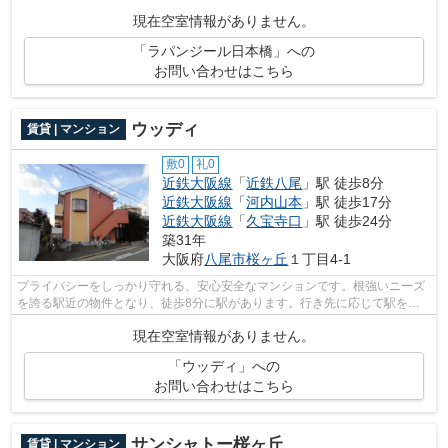
広がるマンションです！大阪市中央区エ...
現在空室情報がありません。
「ラパンジール日本橋」への
お問い合わせはこちら
ウッディ
賃貸 | マンション
敷0
礼0
近鉄大阪線
「
近鉄八尾
」駅 徒歩8分
近鉄大阪線
「
河内山本
」駅 徒歩17分
近鉄大阪線
「
久宝寺口
」駅 徒歩24分
築31年
大阪府
八尾市
桜ヶ丘
１丁目4-1
プライバシーをしっかり守れる、安心安全なマンションです。根強いニーズ
を誇る駅近の物件となり、徒歩8分に駅があります。行き先に応じて駅を選
べる2駅利用可能な物件です。敷地内ご...
現在空室情報がありません。
「ウッディ」への
お問い合わせはこちら
サンシャトー桜ヶ丘
賃貸 | マンション