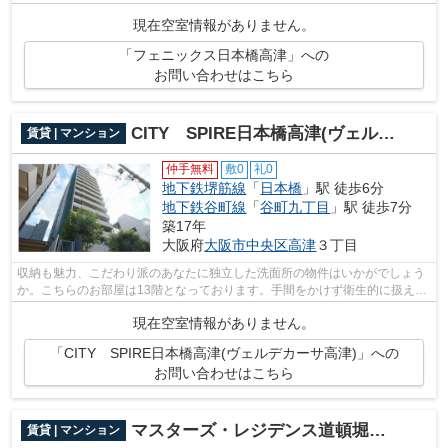
があるお部屋用意しています☆こちらは...
現在空室情報がありません。
「フェニックス日本橋高津」への
お問い合わせはこちら
CITY SPIRE日本橋高津(ヴェルデカーサ高津)
賃貸 | マンション
仲手無料
敷0
礼0
地下鉄堺筋線
「
日本橋
」駅 徒歩6分
地下鉄谷町線
「
谷町九丁目
」駅 徒歩7分
築17年
大阪府
大阪市中央区
高津
３丁目
収納も魅力、こだわり派のあなたに独立した洗面所の物件はいかがでしょう
か。こちらのお部屋は13階となっております。手間をかけず衛生的に扱える
システムキッチンは、収納にも余裕あ...
現在空室情報がありません。
「CITY SPIRE日本橋高津(ヴェルデカーサ高津)」への
お問い合わせはこちら
マスターズ・レジデンス道頓堀ⅠⅠ
賃貸 | マンション