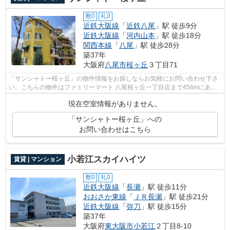
敷0
礼0
近鉄大阪線
「
近鉄八尾
」駅 徒歩9分
近鉄大阪線
「
河内山本
」駅 徒歩18分
関西本線
「
八尾
」駅 徒歩28分
築37年
大阪府
八尾市
桜ヶ丘
３丁目71
「サンシャトー桜ヶ丘」の物件情報をお探しならお気軽にお問い合わせ下さ
い。こちらの物件はファミリーマート 八尾桜ヶ丘一丁目店まで456mにあり
ます。駐車場まで150mの物件、いかがで...
現在空室情報がありません。
「サンシャトー桜ヶ丘」への
お問い合わせはこちら
小若江スカイハイツ
賃貸 | マンション
敷0
礼0
近鉄大阪線
「
長瀬
」駅 徒歩11分
おおさか東線
「
ＪＲ長瀬
」駅 徒歩21分
近鉄大阪線
「
弥刀
」駅 徒歩15分
築37年
大阪府
東大阪市
小若江
２丁目8-10