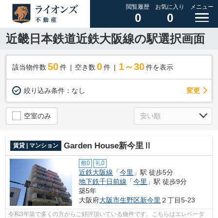
閲覧履歴
お気に入り
メニュー
0
0
近畿日本鉄道近鉄大阪線の駅選択画面
50
0
1～30
該当物件数
件
空き数
件
件を表示
変更
絞り込み条件：
なし
空室のみ
Garden House新今里Ⅱ
賃貸 | マンション
敷0
礼0
近鉄大阪線
「
今里
」駅 徒歩5分
地下鉄千日前線
「
今里
」駅 徒歩9分
築5年
大阪府
大阪市生野区
新今里
２丁目5-23
令和3年築で多くの方からご好評頂いている物件です。こちらはエレベータ