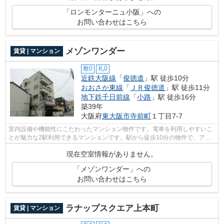
「ロンモンターニュ小阪」への
お問い合わせはこちら
メゾンワンダー
賃貸 | マンション
敷0
礼0
近鉄大阪線
「
俊徳道
」駅 徒歩10分
おおさか東線
「
ＪＲ俊徳道
」駅 徒歩11分
地下鉄千日前線
「
小路
」駅 徒歩16分
築39年
大阪府
東大阪市
寺前町
１丁目7-7
室内設備や機能性にこだわったマンション物件です。電車を利用しやすいこ
とが魅力な2駅利用できるマンションです。駅から徒歩10分の物件で、アク
セス良好です。当社でしかご紹介できな...
現在空室情報がありません。
「メゾンワンダー」への
お問い合わせはこちら
ラナップスクエア上本町
賃貸 | マンション