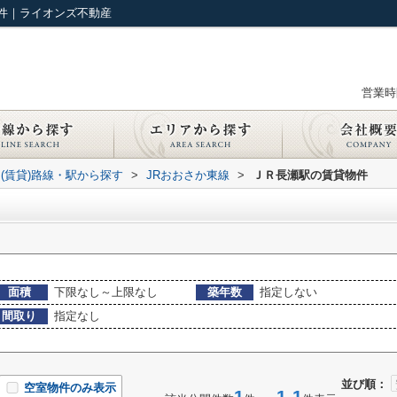
件｜ライオンズ不動産
営業時間
(賃貸)路線・駅から探す
>
JRおおさか東線
>
ＪＲ長瀬駅の賃貸物件
面積
下限なし～上限なし
築年数
指定しない
間取り
指定なし
並び順：
空室物件のみ表示