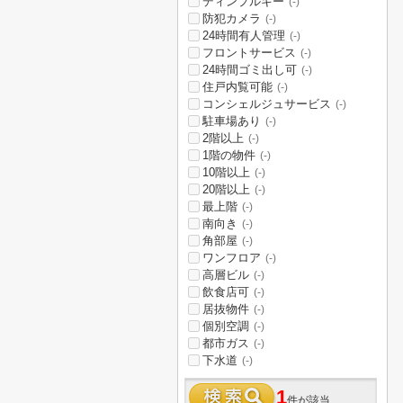
ディンプルキー
(-)
防犯カメラ
(-)
24時間有人管理
(-)
フロントサービス
(-)
24時間ゴミ出し可
(-)
住戸内覧可能
(-)
コンシェルジュサービス
(-)
駐車場あり
(-)
2階以上
(-)
1階の物件
(-)
10階以上
(-)
20階以上
(-)
最上階
(-)
南向き
(-)
角部屋
(-)
ワンフロア
(-)
高層ビル
(-)
飲食店可
(-)
居抜物件
(-)
個別空調
(-)
都市ガス
(-)
下水道
(-)
1
件が該当