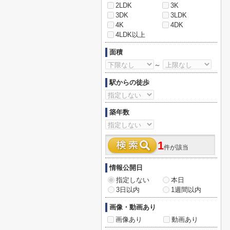
2LDK
3K
3DK
3LDK
4K
4DK
4LDK以上
面積
～
駅からの徒歩
築年数
1
件が該当
情報公開日
指定しない
本日
3日以内
1週間以内
画像・動画あり
画像あり
動画あり