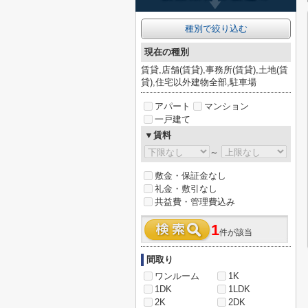
種別で絞り込む
現在の種別
賃貸,店舗(賃貸),事務所(賃貸),土地(賃
貸),住宅以外建物全部,駐車場
アパート
マンション
一戸建て
▼賃料
～
敷金・保証金なし
礼金・敷引なし
共益費・管理費込み
1
件が該当
間取り
ワンルーム
1K
1DK
1LDK
2K
2DK