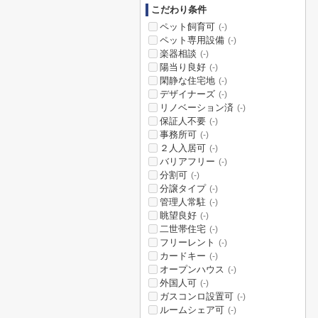
こだわり条件
ペット飼育可
(-)
ペット専用設備
(-)
楽器相談
(-)
陽当り良好
(-)
閑静な住宅地
(-)
デザイナーズ
(-)
リノベーション済
(-)
保証人不要
(-)
事務所可
(-)
２人入居可
(-)
バリアフリー
(-)
分割可
(-)
分譲タイプ
(-)
管理人常駐
(-)
眺望良好
(-)
二世帯住宅
(-)
フリーレント
(-)
カードキー
(-)
オープンハウス
(-)
外国人可
(-)
ガスコンロ設置可
(-)
ルームシェア可
(-)