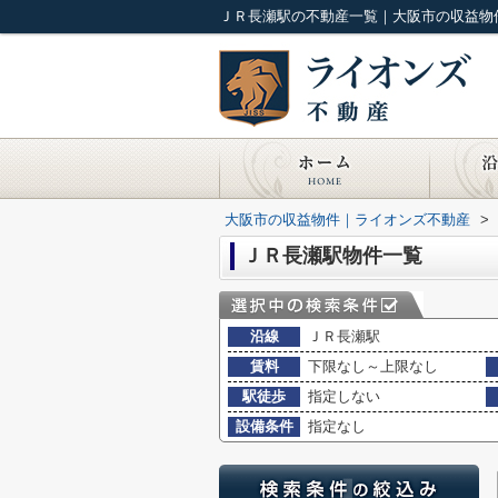
ＪＲ長瀬駅の不動産一覧｜大阪市の収益物
大阪市の収益物件｜ライオンズ不動産
>
ＪＲ長瀬駅物件一覧
沿線
ＪＲ長瀬駅
賃料
下限なし～上限なし
駅徒歩
指定しない
設備条件
指定なし