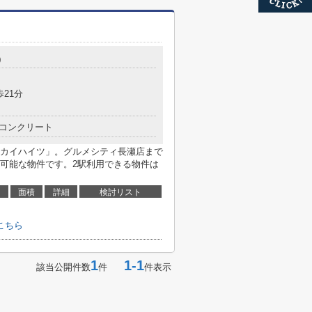
0
歩21分
コンクリート
カイハイツ」。グルメシティ長瀬店まで
が可能な物件です。2駅利用できる物件は
面積
詳細
検討リスト
こちら
1
1-1
該当公開件数
件
件表示