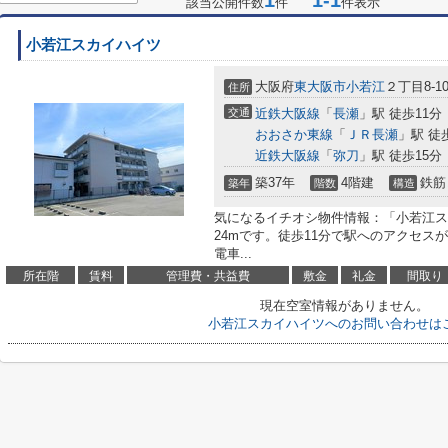
1
1-1
該当公開件数
件
件表示
小若江スカイハイツ
大阪府
東大阪市
小若江
２丁目8-1
住所
交通
近鉄大阪線
「
長瀬
」駅 徒歩11分
おおさか東線
「
ＪＲ長瀬
」駅 徒
近鉄大阪線
「
弥刀
」駅 徒歩15分
築37年
4階建
鉄筋
築年
階数
構造
気になるイチオシ物件情報：「小若江ス
24mです。徒歩11分で駅へのアクセス
電車...
所在階
賃料
管理費・共益費
敷金
礼金
間取り
現在空室情報がありません。
小若江スカイハイツへのお問い合わせは