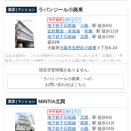
ラパンジール小路東
賃貸 | マンション
仲手無料
敷0
礼0
地下鉄千日前線
「
小路
」駅 徒歩6分
近鉄難波・奈良線
「
布施
」駅 徒歩11分
地下鉄千日前線
「
北巽
」駅 徒歩13分
築33年
大阪府
大阪市生野区
小路東
３丁目6-24
はるみ薬局が、こちらの物件から421mのところにあります！設備良し・外
観良しのイチオシの物件！シンプルながらも風の通り道がしっかり造られて
いるマンションです！2駅利用できる場所...
現在空室情報がありません。
「ラパンジール小路東」への
お問い合わせはこちら
MINTIA北巽
賃貸 | マンション
仲手無料
敷0
礼0
地下鉄千日前線
「
北巽
」駅 徒歩6分
地下鉄千日前線
「
南巽
」駅 徒歩11分
地下鉄千日前線
「
小路
」駅 徒歩18分