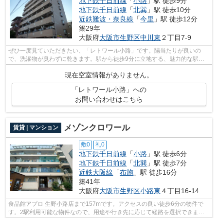
地下鉄千日前線
「
小路
」駅 徒歩9分
地下鉄千日前線
「
北巽
」駅 徒歩10分
近鉄難波・奈良線
「
今里
」駅 徒歩12分
築29年
大阪府
大阪市生野区
中川東
２丁目7-9
ぜひ一度見ていただきたい、「レトワール小路」です。陽当たりが良いの
で、洗濯物が臭わずに乾きます。駅から徒歩9分に立地する、魅力的な駅近
物件です。こちらの物件は機械式駐車場が...
現在空室情報がありません。
「レトワール小路」への
お問い合わせはこちら
メゾンクロワール
賃貸 | マンション
敷0
礼0
地下鉄千日前線
「
小路
」駅 徒歩6分
地下鉄千日前線
「
北巽
」駅 徒歩7分
近鉄大阪線
「
布施
」駅 徒歩16分
築41年
大阪府
大阪市生野区
小路東
４丁目16-14
食品館アプロ 生野小路店まで157mです。アクセスの良い徒歩6分の物件で
す。2駅利用可能な物件なので、用途や行き先に応じて経路を選択できま