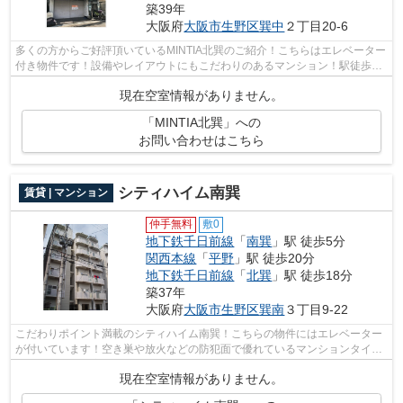
築39年
大阪府
大阪市生野区
巽中
２丁目20-6
多くの方からご好評頂いているMINTIA北巽のご紹介！こちらはエレベーター
付き物件です！設備やレイアウトにもこだわりのあるマンション！駅徒歩6
分に駅が立地する物件なので、電車を多...
現在空室情報がありません。
「MINTIA北巽」への
お問い合わせはこちら
シティハイム南巽
賃貸 | マンション
仲手無料
敷0
地下鉄千日前線
「
南巽
」駅 徒歩5分
関西本線
「
平野
」駅 徒歩20分
地下鉄千日前線
「
北巽
」駅 徒歩18分
築37年
大阪府
大阪市生野区
巽南
３丁目9-22
こだわりポイント満載のシティハイム南巽！こちらの物件にはエレベーター
が付いています！空き巣や放火などの防犯面で優れているマンションタイプ
の物件です！自宅から2駅利用できる、...
現在空室情報がありません。