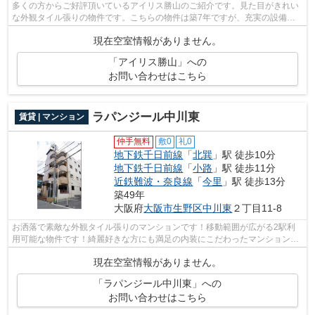
多くの方からご好評頂いているアイリス勝山のご紹介です。見た目がきれい
な外観タイル張りの物件です。こちらの物件は築7年ですが、充実の設備が
整っています。こちらのマンションから...
現在空室情報がありません。
「アイリス勝山」への
お問い合わせはこちら
ラパンジール中川東
賃貸 | マンション
仲手無料
敷0
礼0
地下鉄千日前線
「
北巽
」駅 徒歩10分
地下鉄千日前線
「
小路
」駅 徒歩11分
近鉄難波・奈良線
「
今里
」駅 徒歩13分
築49年
大阪府
大阪市生野区
中川東
２丁目11-8
お洒落で素敵な外観タイル張りのマンションです！移動範囲が広がる2駅利
用可能な物件です！綺麗好きな方にも満足の内装にこだわったマンションタ
イプ！こちらのマンションから300mのと...
現在空室情報がありません。
「ラパンジール中川東」への
お問い合わせはこちら