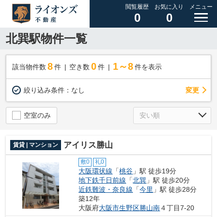
閲覧履歴
お気に入り
メニュー
0
0
北巽駅物件一覧
8
0
1～8
該当物件数
件
空き数
件
件を表示
変更
絞り込み条件：
なし
空室のみ
アイリス勝山
賃貸 | マンション
敷0
礼0
大阪環状線
「
桃谷
」駅 徒歩19分
地下鉄千日前線
「
北巽
」駅 徒歩20分
近鉄難波・奈良線
「
今里
」駅 徒歩28分
築12年
大阪府
大阪市生野区
勝山南
４丁目7-20