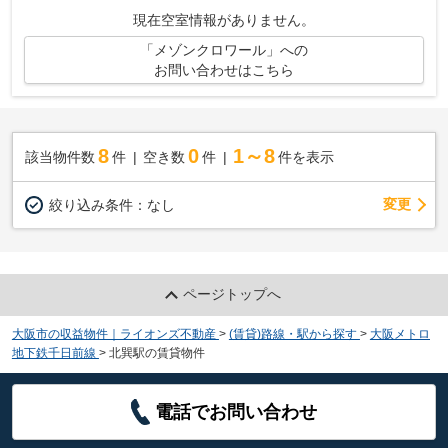
す。こちらの物件から出て300mに駐車場があ...
現在空室情報がありません。
「メゾンクロワール」への
お問い合わせはこちら
8
0
1～8
該当物件数
件
空き数
件
件を表示
変更
絞り込み条件：
なし
ページトップへ
大阪市の収益物件｜ライオンズ不動産
>
(賃貸)路線・駅から探す
>
大阪メトロ
地下鉄千日前線
>
北巽駅の賃貸物件
電話でお問い合わせ