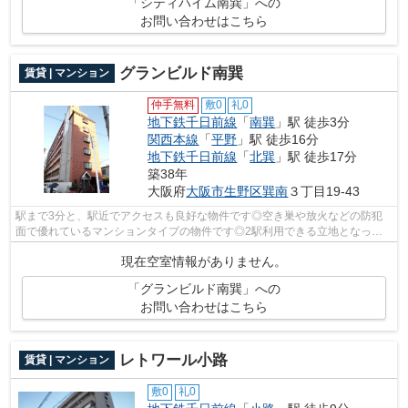
「シティハイム南巽」への
お問い合わせはこちら
グランビルド南巽
賃貸 | マンション
仲手無料
敷0
礼0
地下鉄千日前線
「
南巽
」駅 徒歩3分
関西本線
「
平野
」駅 徒歩16分
地下鉄千日前線
「
北巽
」駅 徒歩17分
築38年
大阪府
大阪市生野区
巽南
３丁目19-43
駅まで3分と、駅近でアクセスも良好な物件です◎空き巣や放火などの防犯
面で優れているマンションタイプの物件です◎2駅利用できる立地となって
いて、アクセスが良いです◎周辺環境にこだ...
現在空室情報がありません。
「グランビルド南巽」への
お問い合わせはこちら
レトワール小路
賃貸 | マンション
敷0
礼0