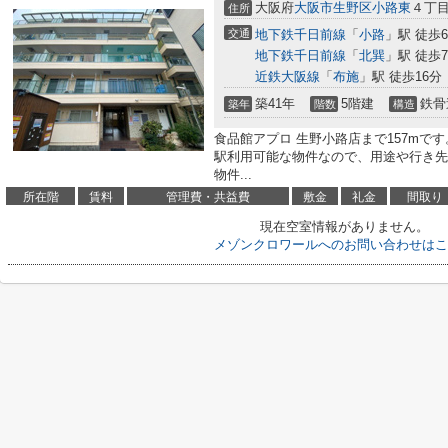
大阪府
大阪市生野区
小路東
４丁目1
住所
交通
地下鉄千日前線
「
小路
」駅 徒歩
地下鉄千日前線
「
北巽
」駅 徒歩
近鉄大阪線
「
布施
」駅 徒歩16分
築41年
5階建
鉄骨
築年
階数
構造
食品館アプロ 生野小路店まで157mで
駅利用可能な物件なので、用途や行き先
物件...
所在階
賃料
管理費・共益費
敷金
礼金
間取り
現在空室情報がありません。
メゾンクロワールへのお問い合わせはこ