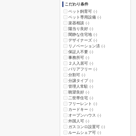
こだわり条件
ペット飼育可
(-)
ペット専用設備
(-)
楽器相談
(-)
陽当り良好
(-)
閑静な住宅地
(-)
デザイナーズ
(-)
リノベーション済
(-)
保証人不要
(-)
事務所可
(-)
２人入居可
(-)
バリアフリー
(-)
分割可
(-)
分譲タイプ
(-)
管理人常駐
(-)
眺望良好
(-)
二世帯住宅
(-)
フリーレント
(-)
カードキー
(-)
オープンハウス
(-)
外国人可
(-)
ガスコンロ設置可
(-)
ルームシェア可
(-)