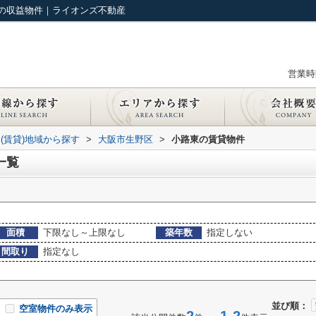
の収益物件｜ライオンズ不動産
営業時間
(賃貸)地域から探す
>
大阪市生野区
>
小路東の賃貸物件
一覧
面積
下限なし～上限なし
築年数
指定しない
間取り
指定なし
並び順：
空室物件のみ表示