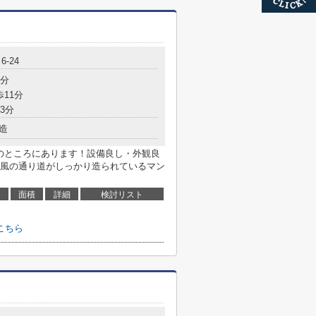
-24
6分
歩11分
3分
造
mのところにあります！設備良し・外観良
風の通り道がしっかり造られているマン
面積
詳細
検討リスト
こちら