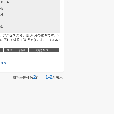
6-14
6分
7分
造
す。アクセスの良い徒歩6分の物件です。2
に応じて経路を選択できます。こちらの
面積
詳細
検討リスト
ちら
2
1-2
該当公開件数
件
件表示