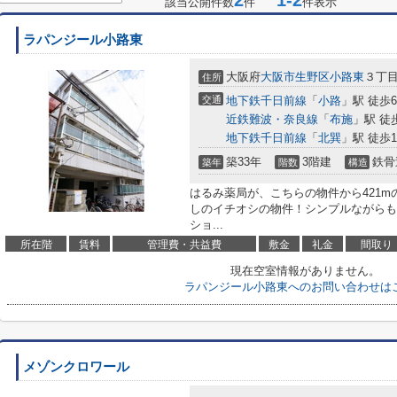
2
1-2
該当公開件数
件
件表示
ラパンジール小路東
大阪府
大阪市生野区
小路東
３丁目6
住所
交通
地下鉄千日前線
「
小路
」駅 徒歩
近鉄難波・奈良線
「
布施
」駅 徒
地下鉄千日前線
「
北巽
」駅 徒歩1
築33年
3階建
鉄骨
築年
階数
構造
はるみ薬局が、こちらの物件から421
しのイチオシの物件！シンプルながらも
ショ...
所在階
賃料
管理費・共益費
敷金
礼金
間取り
現在空室情報がありません。
ラパンジール小路東へのお問い合わせは
メゾンクロワール