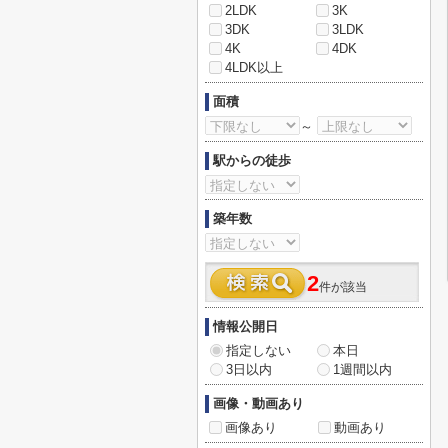
2LDK
3K
3DK
3LDK
4K
4DK
4LDK以上
面積
～
駅からの徒歩
築年数
2
件が該当
情報公開日
指定しない
本日
3日以内
1週間以内
画像・動画あり
画像あり
動画あり