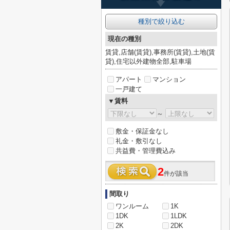
種別で絞り込む
現在の種別
賃貸,店舗(賃貸),事務所(賃貸),土地(賃
貸),住宅以外建物全部,駐車場
アパート
マンション
一戸建て
▼賃料
～
敷金・保証金なし
礼金・敷引なし
共益費・管理費込み
2
件が該当
間取り
ワンルーム
1K
1DK
1LDK
2K
2DK