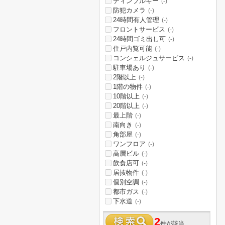
ディンプルキー
(-)
防犯カメラ
(-)
24時間有人管理
(-)
フロントサービス
(-)
24時間ゴミ出し可
(-)
住戸内覧可能
(-)
コンシェルジュサービス
(-)
駐車場あり
(-)
2階以上
(-)
1階の物件
(-)
10階以上
(-)
20階以上
(-)
最上階
(-)
南向き
(-)
角部屋
(-)
ワンフロア
(-)
高層ビル
(-)
飲食店可
(-)
居抜物件
(-)
個別空調
(-)
都市ガス
(-)
下水道
(-)
2
件が該当