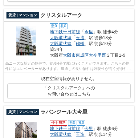
クリスタルアーク
賃貸 | マンション
敷0
礼0
地下鉄千日前線
「
今里
」駅 徒歩4分
大阪環状線
「
玉造
」駅 徒歩13分
大阪環状線
「
鶴橋
」駅 徒歩10分
築34年
大阪府
大阪市東成区
大今里西
３丁目1-9
高ニーズな駅近の物件で、徒歩4分で駅に行くことができます。こちらの物
件にはエレベーターがあります。風通しの良い物件は利便性が高く好条件で
す。駐車場まで300mの物件、いかがでし...
現在空室情報がありません。
「クリスタルアーク」への
お問い合わせはこちら
ラパンジール大今里
賃貸 | マンション
仲手無料
敷0
礼0
地下鉄千日前線
「
今里
」駅 徒歩6分
大阪環状線
「
玉造
」駅 徒歩14分