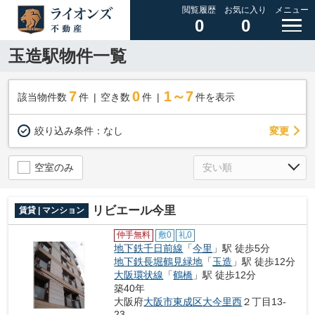
閲覧履歴
お気に入り
メニュー
0
0
玉造駅物件一覧
7
0
1～7
該当物件数
件
空き数
件
件を表示
変更
絞り込み条件：
なし
空室のみ
リビエール今里
賃貸 | マンション
仲手無料
敷0
礼0
地下鉄千日前線
「
今里
」駅 徒歩5分
地下鉄長堀鶴見緑地
「
玉造
」駅 徒歩12分
大阪環状線
「
鶴橋
」駅 徒歩12分
築40年
大阪府
大阪市東成区
大今里西
２丁目13-
23