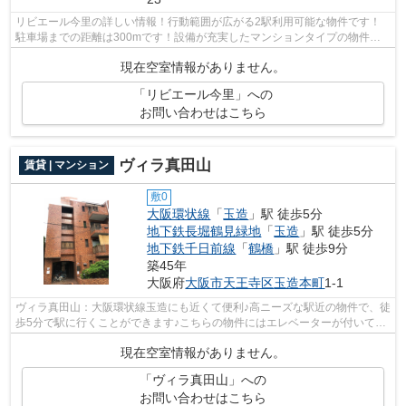
リビエール今里の詳しい情報！行動範囲が広がる2駅利用可能な物件です！
駐車場までの距離は300mです！設備が充実したマンションタイプの物件！
大阪市東成区エリアにある賃貸情報のこと...
現在空室情報がありません。
「リビエール今里」への
お問い合わせはこちら
ヴィラ真田山
賃貸 | マンション
敷0
大阪環状線
「
玉造
」駅 徒歩5分
地下鉄長堀鶴見緑地
「
玉造
」駅 徒歩5分
地下鉄千日前線
「
鶴橋
」駅 徒歩9分
築45年
大阪府
大阪市天王寺区
玉造本町
1-1
ヴィラ真田山：大阪環状線玉造にも近くて便利♪高ニーズな駅近の物件で、徒
歩5分で駅に行くことができます♪こちらの物件にはエレベーターが付いてい
ます♪マンションの周辺に駅が2つあり...
現在空室情報がありません。
「ヴィラ真田山」への
お問い合わせはこちら