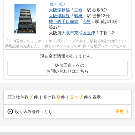
敷0
礼0
大阪環状線
「
玉造
」駅 徒歩8分
大阪環状線
「
鶴橋
」駅 徒歩13分
地下鉄千日前線
「
今里
」駅 徒歩13分
築17年
大阪府
大阪市東成区
玉津
２丁目1-2
「U-ro玉造」のここがイチオシ♪高いニーズのある、駅徒歩8分の物件です♪
共用設備も充実した、一押しのマンションです♪様々な場所へのアクセスがし
やすくなる2駅利用可能な物件です♪当...
現在空室情報がありません。
「U-ro玉造」への
お問い合わせはこちら
7
0
1～7
該当物件数
件
空き数
件
件を表示
変更
絞り込み条件：
なし