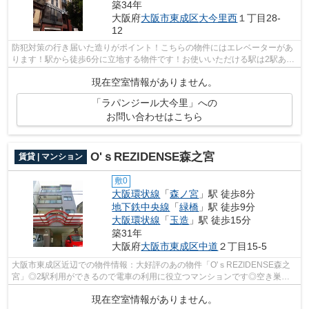
築34年
大阪府
大阪市東成区
大今里西
１丁目28-
12
防犯対策の行き届いた造りがポイント！こちらの物件にはエレベーターがあ
ります！駅から徒歩6分に立地する物件です！お使いいただける駅は2駅あ
り、行き先に応じて使い分けができます...
現在空室情報がありません。
「ラパンジール大今里」への
お問い合わせはこちら
O'ｓREZIDENSE森之宮
賃貸 | マンション
敷0
大阪環状線
「
森ノ宮
」駅 徒歩8分
地下鉄中央線
「
緑橋
」駅 徒歩9分
大阪環状線
「
玉造
」駅 徒歩15分
築31年
大阪府
大阪市東成区
中道
２丁目15-5
大阪市東成区近辺での物件情報：大好評のあの物件「O'ｓREZIDENSE森之
宮」◎2駅利用ができるので電車の利用に役立つマンションです◎空き巣や
放火などの防犯面で優れているマンショ...
現在空室情報がありません。