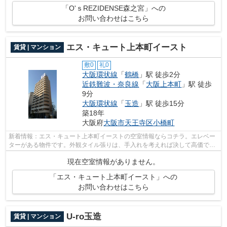
「O'ｓREZIDENSE森之宮」への
お問い合わせはこちら
エス・キュート上本町イースト
賃貸 | マンション
敷0
礼0
大阪環状線
「
鶴橋
」駅 徒歩2分
近鉄難波・奈良線
「
大阪上本町
」駅 徒歩
9分
大阪環状線
「
玉造
」駅 徒歩15分
築18年
大阪府
大阪市天王寺区
小橋町
新着情報：エス・キュート上本町イーストの空室情報ならコチラ。エレベー
ターがある物件です。外観タイル張りは、手入れを考えれば決して高価では
ありません。2駅利用できる場所にあり...
現在空室情報がありません。
「エス・キュート上本町イースト」への
お問い合わせはこちら
U-ro玉造
賃貸 | マンション