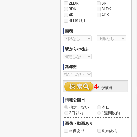
2LDK
3K
3DK
3LDK
4K
4DK
4LDK以上
面積
～
駅からの徒歩
築年数
4
件が該当
情報公開日
指定しない
本日
3日以内
1週間以内
画像・動画あり
画像あり
動画あり