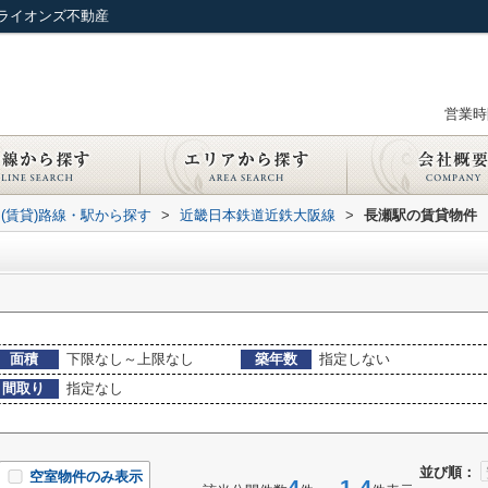
ライオンズ不動産
営業時間
(賃貸)路線・駅から探す
>
近畿日本鉄道近鉄大阪線
>
長瀬駅の賃貸物件
面積
下限なし～上限なし
築年数
指定しない
間取り
指定なし
並び順：
空室物件のみ表示