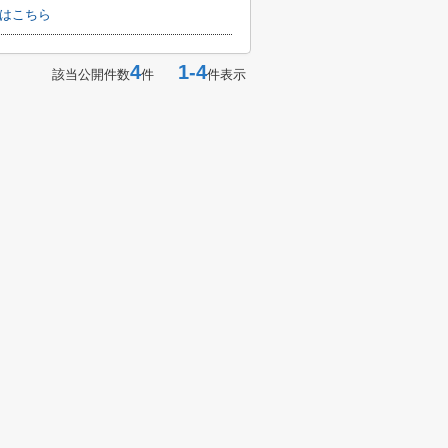
わせはこちら
4
1-4
該当公開件数
件
件表示