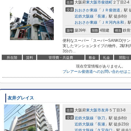
大阪府
東大阪市
俊徳町
２丁目2-4
住所
交通
おおさか東線
「
ＪＲ俊徳道
」駅 
近鉄大阪線
「
長瀬
」駅 徒歩8分
おおさか東線
「
ＪＲ河内永和
」駅
築39年
4階建
鉄骨
築年
階数
構造
便利なスーパー「スーパーSANKO(サン
実したマンションタイプの物件。2駅利
3分の...
所在階
賃料
管理費・共益費
敷金
礼金
間取り
現在空室情報がありません。
プレアール俊徳道へのお問い合わせはこ
友井グレイス
大阪府
東大阪市
友井
５丁目3-8
住所
交通
近鉄大阪線
「
弥刀
」駅 徒歩8分
近鉄大阪線
「
長瀬
」駅 徒歩23分
近鉄大阪線
「
久宝寺口
」駅 徒歩1