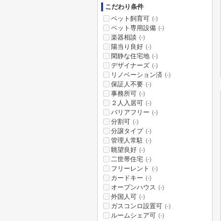
こだわり条件
ペット飼育可
(-)
ペット専用設備
(-)
楽器相談
(-)
陽当り良好
(-)
閑静な住宅地
(-)
デザイナーズ
(-)
リノベーション済
(-)
保証人不要
(-)
事務所可
(-)
２人入居可
(-)
バリアフリー
(-)
分割可
(-)
分譲タイプ
(-)
管理人常駐
(-)
眺望良好
(-)
二世帯住宅
(-)
フリーレント
(-)
カードキー
(-)
オープンハウス
(-)
外国人可
(-)
ガスコンロ設置可
(-)
ルームシェア可
(-)