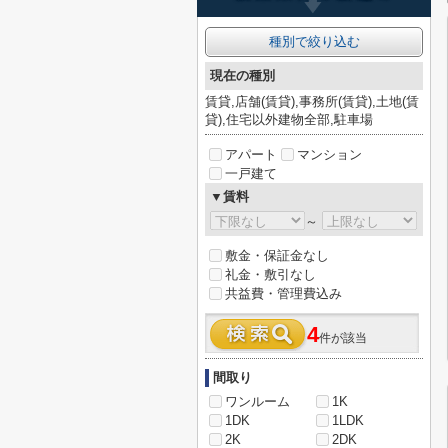
種別で絞り込む
現在の種別
賃貸,店舗(賃貸),事務所(賃貸),土地(賃
貸),住宅以外建物全部,駐車場
アパート
マンション
一戸建て
▼賃料
～
敷金・保証金なし
礼金・敷引なし
共益費・管理費込み
4
件が該当
間取り
ワンルーム
1K
1DK
1LDK
2K
2DK