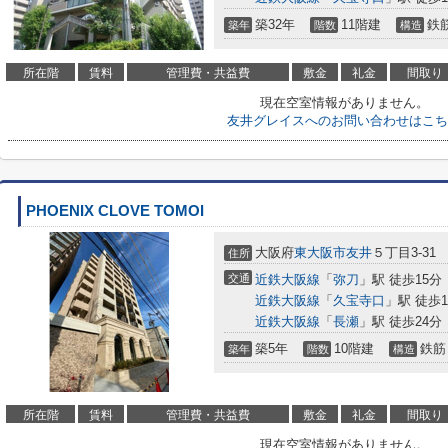
築32年
11階建
鉄
築年
階数
構造
所在階
賃料
管理費・共益費
敷金
礼金
間取り
現在空室情報がありません。
友井グレイスへのお問い合わせはこち
PHOENIX CLOVE TOMOI
大阪府
東大阪市
友井
５丁目3-31
住所
交通
近鉄大阪線
「
弥刀
」駅 徒歩15分
近鉄大阪線
「
久宝寺口
」駅 徒歩1
近鉄大阪線
「
長瀬
」駅 徒歩24分
築5年
10階建
鉄筋
築年
階数
構造
所在階
賃料
管理費・共益費
敷金
礼金
間取り
現在空室情報がありません。