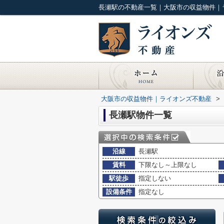
長瀬駅の不動産一覧｜大阪市の収益物件｜
大阪市の収益物件｜ライオンズ不動産
>
長瀬駅物件一覧
沿線
長瀬駅
賃料
下限なし～上限なし
駅徒歩
指定しない
設備条件
指定なし