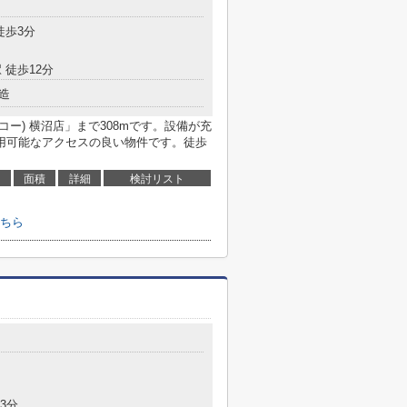
徒歩3分
 徒歩12分
造
コー) 横沼店」まで308mです。設備が充
用可能なアクセスの良い物件です。徒歩
面積
詳細
検討リスト
ちら
3分