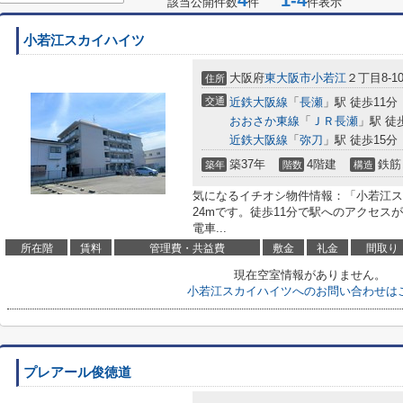
4
1-4
該当公開件数
件
件表示
小若江スカイハイツ
大阪府
東大阪市
小若江
２丁目8-1
住所
交通
近鉄大阪線
「
長瀬
」駅 徒歩11分
おおさか東線
「
ＪＲ長瀬
」駅 徒
近鉄大阪線
「
弥刀
」駅 徒歩15分
築37年
4階建
鉄筋
築年
階数
構造
気になるイチオシ物件情報：「小若江ス
24mです。徒歩11分で駅へのアクセス
電車...
所在階
賃料
管理費・共益費
敷金
礼金
間取り
現在空室情報がありません。
小若江スカイハイツへのお問い合わせは
プレアール俊徳道