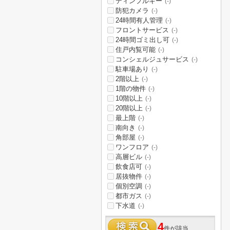
ディンプルキー
(-)
防犯カメラ
(-)
24時間有人管理
(-)
フロントサービス
(-)
24時間ゴミ出し可
(-)
住戸内覧可能
(-)
コンシェルジュサービス
(-)
駐車場あり
(-)
2階以上
(-)
1階の物件
(-)
10階以上
(-)
20階以上
(-)
最上階
(-)
南向き
(-)
角部屋
(-)
ワンフロア
(-)
高層ビル
(-)
飲食店可
(-)
居抜物件
(-)
個別空調
(-)
都市ガス
(-)
下水道
(-)
4
件が該当