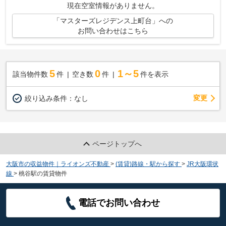
現在空室情報がありません。
「マスターズレジデンス上町台」への
お問い合わせはこちら
5
0
1～5
該当物件数
件
空き数
件
件を表示
変更
絞り込み条件：
なし
ページトップへ
大阪市の収益物件｜ライオンズ不動産
>
(賃貸)路線・駅から探す
>
JR大阪環状
線
>
桃谷駅の賃貸物件
電話でお問い合わせ