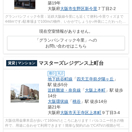
築19年
大阪府
大阪市生野区
新今里
７丁目2-2
グランパシフィック今里：近鉄大阪線今里にも近くて便利♪今里ウィズまで
448mです♪駐車場まで100mの物件、いかがでしょうか♪外装にこだわったオ
シャレなデザインのマンションです♪大阪...
現在空室情報がありません。
「グランパシフィック今里」への
お問い合わせはこちら
マスターズレジデンス上町台
賃貸 | マンション
敷0
礼0
地下鉄谷町線
「
四天王寺前夕陽ヶ丘
」
駅 徒歩5分
近鉄難波・奈良線
「
大阪上本町
」駅 徒歩
14分
大阪環状線
「
桃谷
」駅 徒歩14分
築21年
大阪府
大阪市天王寺区
上本町
９丁目3-4
大阪信用金庫本店が歩いて160mのところにあります！バルコニー付きの物
件で、用途に合わせて利用できます！簡単な契約のみでCATVの視聴が可能
な物件です！地上10階建ての物件！失敗し...