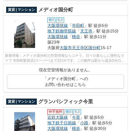
メディオ国分町
賃貸 | マンション
敷0
礼0
大阪環状線
「
寺田町
」駅 徒歩5分
地下鉄御堂筋線
「
天王寺
」駅 徒歩15分
大阪環状線
「
桃谷
」駅 徒歩11分
築23年
大阪府
大阪市天王寺区
国分町
15-17
新着情報：メディオ国分町の空室情報ならコチラ。日々の暮らしに便利なラ
イフ 寺田町駅前店(スーパー)まで221mです。この物件は駅から徒歩5分のマ
ンションです。一口コンロが付いてい...
現在空室情報がありません。
「メディオ国分町」への
お問い合わせはこちら
グランパシフィック今里
賃貸 | マンション
仲手無料
敷0
礼0
近鉄大阪線
「
今里
」駅 徒歩5分
地下鉄千日前線
「
小路
」駅 徒歩5分
大阪環状線
「
桃谷
」駅 徒歩30分