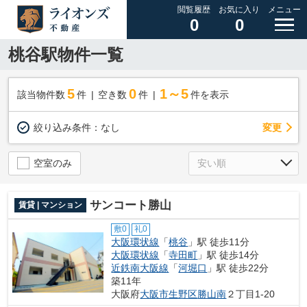
閲覧履歴
お気に入り
メニュー
0
0
桃谷駅物件一覧
5
0
1～5
該当物件数
件
空き数
件
件を表示
変更
絞り込み条件：
なし
空室のみ
サンコート勝山
賃貸 | マンション
敷0
礼0
大阪環状線
「
桃谷
」駅 徒歩11分
大阪環状線
「
寺田町
」駅 徒歩14分
近鉄南大阪線
「
河堀口
」駅 徒歩22分
築11年
大阪府
大阪市生野区
勝山南
２丁目1-20