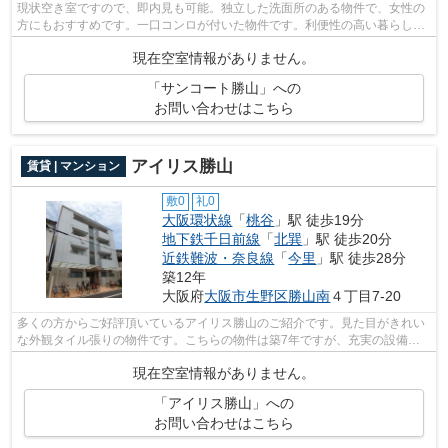
現状空き室ですので、即内見も可能。独立した洗面所のある物件で、女性の
方にもおすすめです。一口コンロが付いた物件です。利便性の高い暮らしを
するなら大阪市生野区へのお引越をご...
現在空室情報がありません。
「サンコート勝山」への
お問い合わせはこちら
アイリス勝山
賃貸 | マンション
敷0
礼0
大阪環状線
「
桃谷
」駅 徒歩19分
地下鉄千日前線
「
北巽
」駅 徒歩20分
近鉄難波・奈良線
「
今里
」駅 徒歩28分
築12年
大阪府
大阪市生野区
勝山南
４丁目7-20
多くの方からご好評頂いているアイリス勝山のご紹介です。見た目がきれい
な外観タイル張りの物件です。こちらの物件は築7年ですが、充実の設備が
整っています。こちらのマンションから...
現在空室情報がありません。
「アイリス勝山」への
お問い合わせはこちら