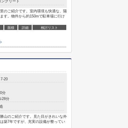
コンクリート
里のご紹介です。室内環境も快適な、陽
ます。物件から約150mで駐車場に行け
面積
詳細
検討リスト
ら
-20
0分
歩28分
造
勝山のご紹介です。見た目がきれいな外
は築7年ですが、充実の設備が整ってい