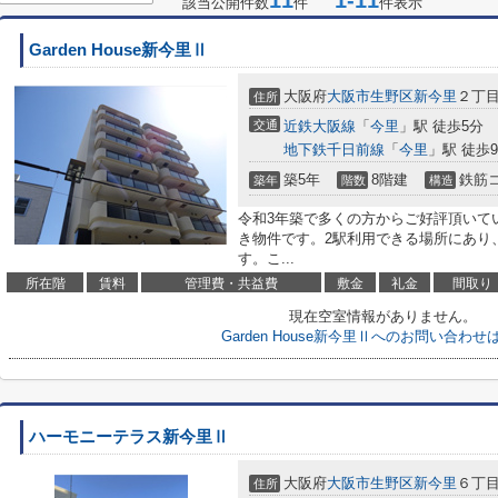
11
1-11
該当公開件数
件
件表示
Garden House新今里Ⅱ
大阪府
大阪市生野区
新今里
２丁目5
住所
交通
近鉄大阪線
「
今里
」駅 徒歩5分
地下鉄千日前線
「
今里
」駅 徒歩
築5年
8階建
鉄筋
築年
階数
構造
令和3年築で多くの方からご好評頂いて
き物件です。2駅利用できる場所にあり
す。こ...
所在階
賃料
管理費・共益費
敷金
礼金
間取り
現在空室情報がありません。
Garden House新今里Ⅱへのお問い合わせ
ハーモニーテラス新今里Ⅱ
大阪府
大阪市生野区
新今里
６丁目4
住所