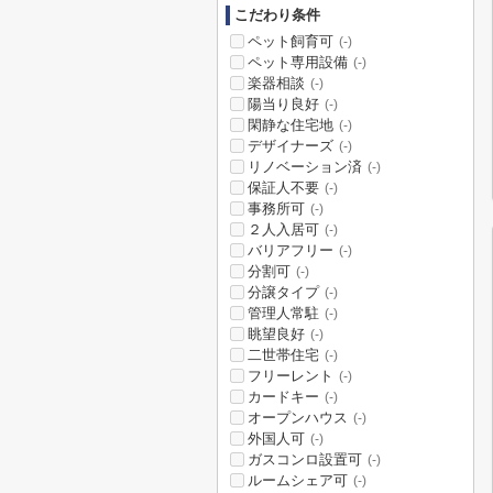
こだわり条件
ペット飼育可
(-)
ペット専用設備
(-)
楽器相談
(-)
陽当り良好
(-)
閑静な住宅地
(-)
デザイナーズ
(-)
リノベーション済
(-)
保証人不要
(-)
事務所可
(-)
２人入居可
(-)
バリアフリー
(-)
分割可
(-)
分譲タイプ
(-)
管理人常駐
(-)
眺望良好
(-)
二世帯住宅
(-)
フリーレント
(-)
カードキー
(-)
オープンハウス
(-)
外国人可
(-)
ガスコンロ設置可
(-)
ルームシェア可
(-)