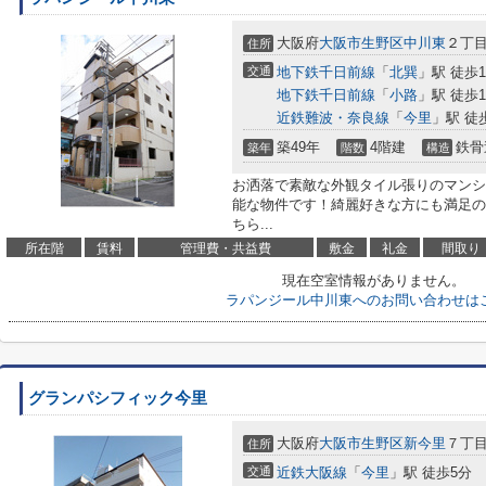
大阪府
大阪市生野区
中川東
２丁目1
住所
交通
地下鉄千日前線
「
北巽
」駅 徒歩1
地下鉄千日前線
「
小路
」駅 徒歩1
近鉄難波・奈良線
「
今里
」駅 徒
築49年
4階建
鉄骨
築年
階数
構造
お洒落で素敵な外観タイル張りのマンシ
能な物件です！綺麗好きな方にも満足の
ちら...
所在階
賃料
管理費・共益費
敷金
礼金
間取り
現在空室情報がありません。
ラパンジール中川東へのお問い合わせは
グランパシフィック今里
大阪府
大阪市生野区
新今里
７丁目
住所
交通
近鉄大阪線
「
今里
」駅 徒歩5分