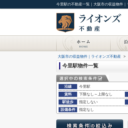
今里駅の不動産一覧｜大阪市の収益物件｜
大阪市の収益物件｜ライオンズ不動産
>
今里駅物件一覧
沿線
今里駅
賃料
下限なし～上限なし
駅徒歩
指定しない
設備条件
指定なし