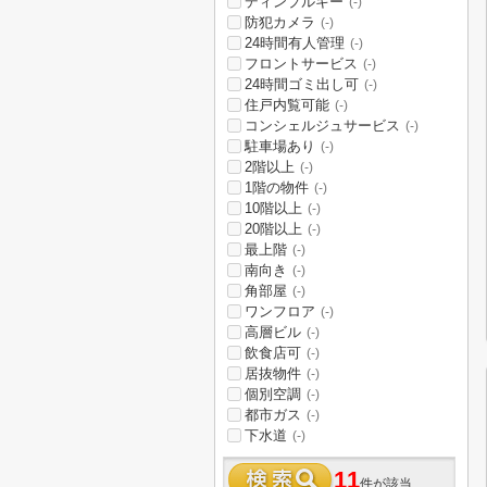
ディンプルキー
(-)
防犯カメラ
(-)
24時間有人管理
(-)
フロントサービス
(-)
24時間ゴミ出し可
(-)
住戸内覧可能
(-)
コンシェルジュサービス
(-)
駐車場あり
(-)
2階以上
(-)
1階の物件
(-)
10階以上
(-)
20階以上
(-)
最上階
(-)
南向き
(-)
角部屋
(-)
ワンフロア
(-)
高層ビル
(-)
飲食店可
(-)
居抜物件
(-)
個別空調
(-)
都市ガス
(-)
下水道
(-)
11
件が該当