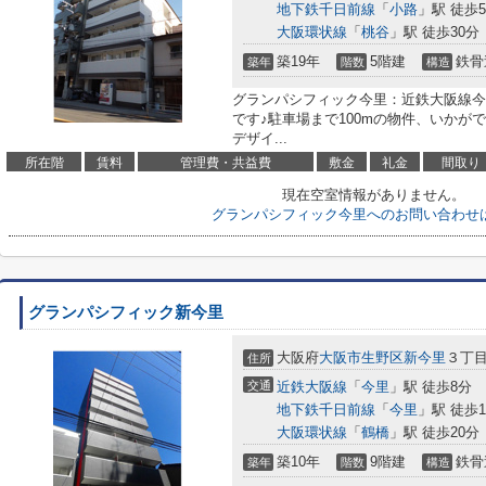
地下鉄千日前線
「
小路
」駅 徒歩
大阪環状線
「
桃谷
」駅 徒歩30分
築19年
5階建
鉄骨
築年
階数
構造
グランパシフィック今里：近鉄大阪線今里
です♪駐車場まで100mの物件、いかが
デザイ...
所在階
賃料
管理費・共益費
敷金
礼金
間取り
現在空室情報がありません。
グランパシフィック今里へのお問い合わせ
グランパシフィック新今里
大阪府
大阪市生野区
新今里
３丁目9
住所
交通
近鉄大阪線
「
今里
」駅 徒歩8分
地下鉄千日前線
「
今里
」駅 徒歩1
大阪環状線
「
鶴橋
」駅 徒歩20分
築10年
9階建
鉄骨
築年
階数
構造