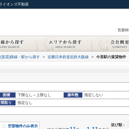
ライオンズ不動産
営業時間
(賃貸)路線・駅から探す
>
近畿日本鉄道近鉄大阪線
>
今里駅の賃貸物件
面積
下限なし～上限なし
築年数
指定しない
間取り
指定なし
並び順：
空室物件のみ表示