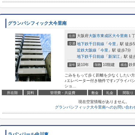
グランパシフィック大今里南
大阪府
大阪市東成区
大今里南
１丁
住所
交通
地下鉄千日前線
「
今里
」駅 徒歩
近鉄大阪線
「
今里
」駅 徒歩7分
地下鉄千日前線
「
新深江
」駅 徒
築10年
10階建
鉄
築年
階数
構造
ごみをもって歩く距離を少なくしたい方
♪エレベーター付き物件です♪プライバ
ショ...
所在階
賃料
管理費・共益費
敷金
礼金
間取り
現在空室情報がありません。
グランパシフィック大今里南へのお問い合わ
ラパンジール中川東