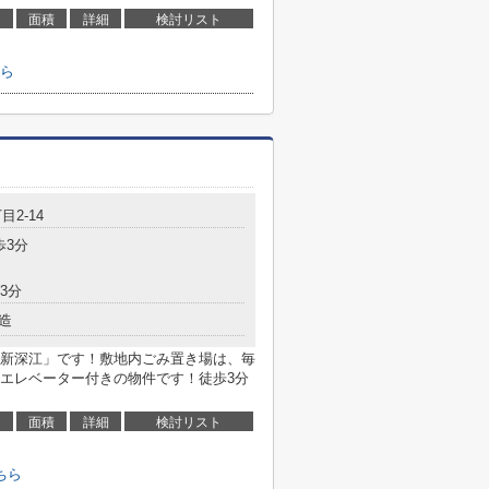
面積
詳細
検討リスト
ら
目2-14
歩3分
3分
造
新深江」です！敷地内ごみ置き場は、毎
エレベーター付きの物件です！徒歩3分
面積
詳細
検討リスト
ちら