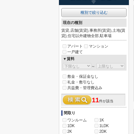
種別で絞り込む
現在の種別
賃貸,店舗(賃貸),事務所(賃貸),土地(賃
貸),住宅以外建物全部,駐車場
アパート
マンション
一戸建て
▼賃料
～
敷金・保証金なし
礼金・敷引なし
共益費・管理費込み
11
件が該当
間取り
ワンルーム
1K
1DK
1LDK
2K
2DK