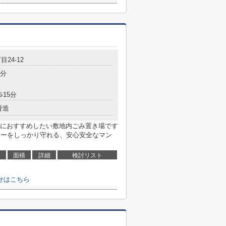
目24-12
5分
歩15分
骨造
におすすめしたい敷地内ごみ置き場です
シーをしっかり守れる、安心安全なマン
面積
詳細
検討リスト
せはこちら