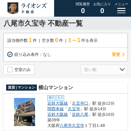
閲覧履歴
お気に入り
メニュー
0
0
八尾市久宝寺 不動産一覧
1
0
1～1
該当物件数
件
空き数
件
件を表示
変更
絞り込み条件：
なし
空室のみ
横山マンション
賃貸 | マンション
敷0
礼0
近鉄大阪線
「
久宝寺口
」駅 徒歩12分
関西本線
「
久宝寺
」駅 徒歩14分
近鉄大阪線
「
近鉄八尾
」駅 徒歩16分
築39年
大阪府
八尾市
久宝寺
１丁目1-48