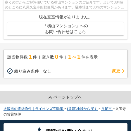
多くの方からご好評頂いている横山マンションのご紹介です。歩いて384m
のところに八尾久宝寺四郵便局があります。駐車場まで30mのマンション、
いかがでしょうか。物件から駅までは平坦...
現在空室情報がありません。
「横山マンション」への
お問い合わせはこちら
1
0
1～1
該当物件数
件
空き数
件
件を表示
変更
絞り込み条件：
なし
ページトップへ
大阪市の収益物件｜ライオンズ不動産
>
(賃貸)地域から探す
>
八尾市
>
久宝寺
の賃貸物件