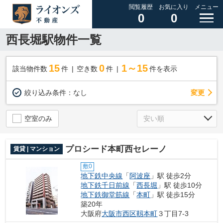
閲覧履歴
お気に入り
メニュー
0
0
西長堀駅物件一覧
15
0
1～15
該当物件数
件
空き数
件
件を表示
変更
絞り込み条件：
なし
空室のみ
プロシード本町西セレーノ
賃貸 | マンション
敷0
地下鉄中央線
「
阿波座
」駅 徒歩2分
地下鉄千日前線
「
西長堀
」駅 徒歩10分
地下鉄御堂筋線
「
本町
」駅 徒歩15分
築20年
大阪府
大阪市西区
靱本町
３丁目7-3