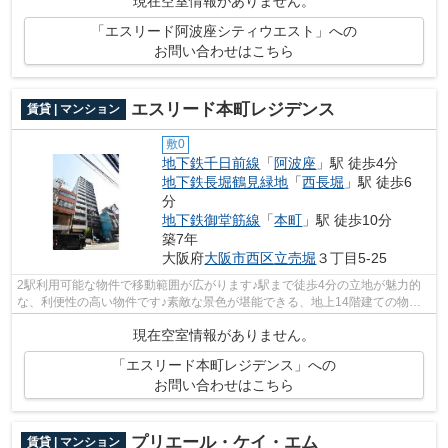
現在空室情報がありません。
「エスリード阿波座シティウエスト」への
お問い合わせはこちら
エスリード本町レジデンス
賃貸 | マンション
敷0
地下鉄千日前線
「
阿波座
」駅 徒歩4分
地下鉄長堀鶴見緑地
「
西長堀
」駅 徒歩6
分
地下鉄御堂筋線
「
本町
」駅 徒歩10分
築7年
大阪府
大阪市西区
立売堀
３丁目5-25
2駅利用可能な物件で移動範囲が広がります♪駅まで徒歩4分の立地が魅力的
な、利便性の高い物件です♪素敵な景色が堪能できる、地上14階建ての物件♪
平成30年築の物件となっており、きれい...
現在空室情報がありません。
「エスリード本町レジデンス」への
お問い合わせはこちら
プリエール・ケイ・エム
賃貸 | マンション