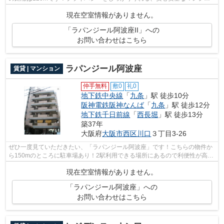
ンです！2駅利用可能でとても利便性の...
現在空室情報がありません。
「ラパンジール阿波座II」への
お問い合わせはこちら
ラパンジール阿波座
賃貸 | マンション
仲手無料
敷0
礼0
地下鉄中央線
「
九条
」駅 徒歩10分
阪神電鉄阪神なんば
「
九条
」駅 徒歩12分
地下鉄千日前線
「
西長堀
」駅 徒歩13分
築37年
大阪府
大阪市西区
川口
３丁目3-26
ぜひ一度見ていただきたい、「ラパンジール阿波座」です！こちらの物件か
ら150mのところに駐車場あり！2駅利用できる場所にあるので利便性が高い
です！気軽にごみを捨てることができて...
現在空室情報がありません。
「ラパンジール阿波座」への
お問い合わせはこちら