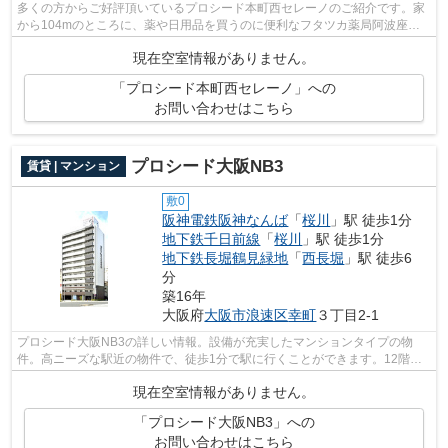
多くの方からご好評頂いているプロシード本町西セレーノのご紹介です。家
から104mのところに、薬や日用品を買うのに便利なフタツカ薬局阿波座が
あります。お料理からお掃除まで何かと...
現在空室情報がありません。
「プロシード本町西セレーノ」への
お問い合わせはこちら
プロシード大阪NB3
賃貸 | マンション
敷0
阪神電鉄阪神なんば
「
桜川
」駅 徒歩1分
地下鉄千日前線
「
桜川
」駅 徒歩1分
地下鉄長堀鶴見緑地
「
西長堀
」駅 徒歩6
分
築16年
大阪府
大阪市浪速区
幸町
３丁目2-1
プロシード大阪NB3の詳しい情報。設備が充実したマンションタイプの物
件。高ニーズな駅近の物件で、徒歩1分で駅に行くことができます。12階建
ての建物で地域にマッチしたマンション。...
現在空室情報がありません。
「プロシード大阪NB3」への
お問い合わせはこちら