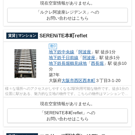
現在空室情報がありません。
「ルクレ阿波座レジデンス」への
お問い合わせはこちら
SERENiTE本町reflet
賃貸 | マンション
敷0
地下鉄中央線
「
阿波座
」駅 徒歩1分
地下鉄千日前線
「
阿波座
」駅 徒歩1分
地下鉄長堀鶴見緑地
「
西長堀
」駅 徒歩10
分
築7年
大阪府
大阪市西区
西本町
３丁目3-1-20
様々な場所へのアクセスがしやすくなる2駅利用可能な物件です。徒歩1分の
位置に駅がある、魅力的な立地の物件です。こちらの物件はマンションで
す。エレベーターが2基あります。できる...
現在空室情報がありません。
「SERENiTE本町reflet」への
お問い合わせはこちら