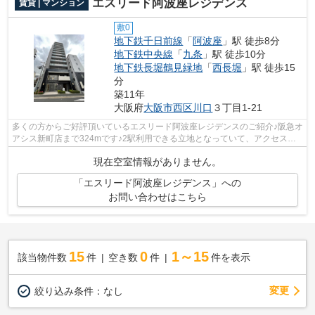
エスリード阿波座レジデンス
賃貸 | マンション
敷0
地下鉄千日前線
「
阿波座
」駅 徒歩8分
地下鉄中央線
「
九条
」駅 徒歩10分
地下鉄長堀鶴見緑地
「
西長堀
」駅 徒歩15
分
築11年
大阪府
大阪市西区
川口
３丁目1-21
多くの方からご好評頂いているエスリード阿波座レジデンスのご紹介♪阪急オ
アシス新町店まで324mです♪2駅利用できる立地となっていて、アクセスが
良いです♪朝に慌てることなく行動する...
現在空室情報がありません。
「エスリード阿波座レジデンス」への
お問い合わせはこちら
15
0
1～15
該当物件数
件
空き数
件
件を表示
変更
絞り込み条件：
なし