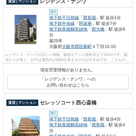
レジデンス・ナンワ
賃貸 | マンション
敷0
地下鉄千日前線
「
西長堀
」駅 徒歩1分
地下鉄中央線
「
阿波座
」駅 徒歩7分
地下鉄長堀鶴見緑地
「
西大橋
」駅 徒歩9
分
築25年
大阪府
大阪市西区
新町
４丁目10-10
レジデンス・ナンワの詳しい情報。阪急オアシス新町店まで141mです。陽
当たりが良く、日中は電気代が節約出来ますのでおすすめです。こちらの物
件は機械式駐車場がご利用いただけます...
現在空室情報がありません。
「レジデンス・ナンワ」への
お問い合わせはこちら
セレッソコート西心斎橋
賃貸 | マンション
敷0
地下鉄千日前線
「
西長堀
」駅 徒歩4分
地下鉄長堀鶴見緑地
「
西長堀
」駅 徒歩4
分