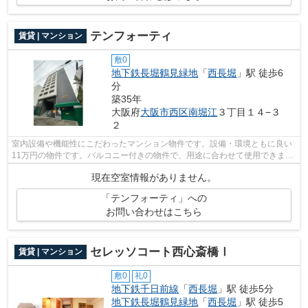
テンフォーティ
賃貸 | マンション
敷0
地下鉄長堀鶴見緑地
「
西長堀
」駅 徒歩6
分
築35年
大阪府
大阪市西区
南堀江
３丁目１４−３
２
室内設備や機能性にこだわったマンション物件です。設備・環境ともに良い
11万円の物件です。バルコニー付きの物件で、用途に合わせて使用できま
す。好評の駅近物件となっており、駅よ...
現在空室情報がありません。
「テンフォーティ」への
お問い合わせはこちら
セレッソコート西心斎橋Ⅰ
賃貸 | マンション
敷0
礼0
地下鉄千日前線
「
西長堀
」駅 徒歩5分
地下鉄長堀鶴見緑地
「
西長堀
」駅 徒歩5