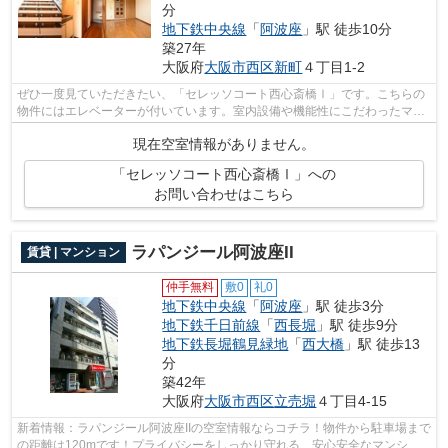
分
地下鉄中央線
「
阿波座
」駅 徒歩10分
築27年
大阪府
大阪市西区
新町
４丁目1-2
ぜひ一度見ていただきたい、「セレッソコート西心斎橋Ⅰ」です。こちらの
物件にはエレベーターが付いています。室内設備や機能性にこだわったマン
ション物件です。駅まで5分と、駅近で...
現在空室情報がありません。
「セレッソコート西心斎橋Ⅰ」への
お問い合わせはこちら
ラパンジール阿波座II
賃貸 | マンション
仲手無料
敷0
礼0
地下鉄中央線
「
阿波座
」駅 徒歩3分
地下鉄千日前線
「
西長堀
」駅 徒歩9分
地下鉄長堀鶴見緑地
「
西大橋
」駅 徒歩13
分
築42年
大阪府
大阪市西区
立売堀
４丁目4-15
新着情報：ラパンジール阿波座IIの空室情報ならコチラ！物件から駐車場まで
の距離は120mです！プライバシーをしっかり守れる、安心安全なマンショ