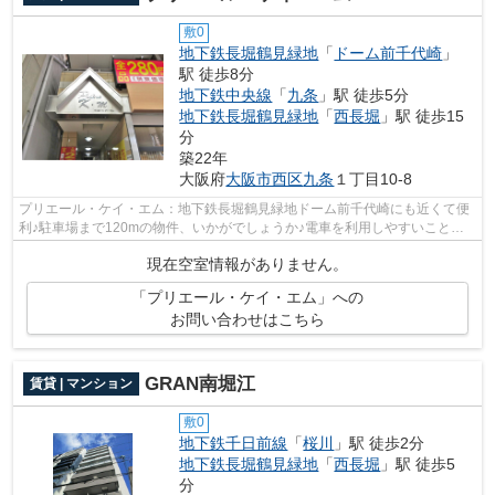
敷0
地下鉄長堀鶴見緑地
「
ドーム前千代崎
」
駅 徒歩8分
地下鉄中央線
「
九条
」駅 徒歩5分
地下鉄長堀鶴見緑地
「
西長堀
」駅 徒歩15
分
築22年
大阪府
大阪市西区
九条
１丁目10-8
プリエール・ケイ・エム：地下鉄長堀鶴見緑地ドーム前千代崎にも近くて便
利♪駐車場まで120mの物件、いかがでしょうか♪電車を利用しやすいことが
魅力な2駅利用できる物件です♪こちらの...
現在空室情報がありません。
「プリエール・ケイ・エム」への
お問い合わせはこちら
GRAN南堀江
賃貸 | マンション
敷0
地下鉄千日前線
「
桜川
」駅 徒歩2分
地下鉄長堀鶴見緑地
「
西長堀
」駅 徒歩5
分