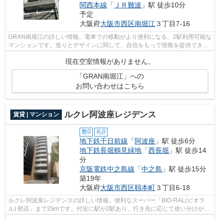
関西本線
「
ＪＲ難波
」駅 徒歩10分
予定
大阪府
大阪市西区
南堀江
３丁目7-16
GRAN南堀江の詳しい情報。電車での移動がより便利になる、2駅利用可能な
マンションです。造りとデザインに関して、自信をもって情報を提供できる
マンションです。重たいゴミの持ち運び...
現在空室情報がありません。
「GRAN南堀江」への
お問い合わせはこちら
ルクレ阿波座レジデンス
賃貸 | マンション
敷0
礼0
地下鉄千日前線
「
阿波座
」駅 徒歩6分
地下鉄長堀鶴見緑地
「
西長堀
」駅 徒歩14
分
京阪電鉄中之島線
「
中之島
」駅 徒歩15分
築19年
大阪府
大阪市西区
靱本町
３丁目6-18
ルクレ阿波座レジデンスの詳しい情報。便利なスーパー「BIO-RAL(ビオラ
ル) 靭店」まで29mです。付近に駅が2駅あり、行き先に応じて使い分けがで
きます。いつでも快適空間を味わえる通...