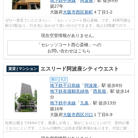
地下鉄中央線
「
阿波座
」駅 徒歩5分
築27年
大阪府
大阪市西区
新町
４丁目1-2
ぜひ一度見ていただきたい、「セレッソコート西心斎橋」です。利用可能な
駅が2駅あり、行き先に合わせて使い分けができます。地上12階建てのマン
ションは、弊社イチオシの物件です。エ...
現在空室情報がありません。
「セレッソコート西心斎橋」への
お問い合わせはこちら
エスリード阿波座シティウエスト
賃貸 | マンション
敷0
礼0
地下鉄千日前線
「
阿波座
」駅 徒歩8分
地下鉄長堀鶴見緑地
「
西長堀
」駅 徒歩14
分
地下鉄中央線
「
九条
」駅 徒歩13分
築16年
大阪府
大阪市西区
川口
１丁目6-9
松島公園まで444mです。風通しが良く、熱がこもりにくいので、室内が暑
くなりにくいです。こちらの物件には自走式駐車場があります。付近に駅が
2駅あり、行き先に応じて使い分けができ...