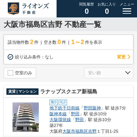
閲覧履歴
お気に入り
メニュー
0
0
大阪市福島区吉野 不動産一覧
2
0
1～2
該当物件数
件
空き数
件
件を表示
変更
絞り込み条件：
なし
空室のみ
ラナップスクエア新福島
賃貸 | マンション
敷0
礼0
地下鉄千日前線
「
野田阪神
」駅 徒歩7分
阪神本線
「
野田
」駅 徒歩10分
大阪環状線
「
野田
」駅 徒歩10分
築27年
大阪府
大阪市福島区
吉野
１丁目1-25