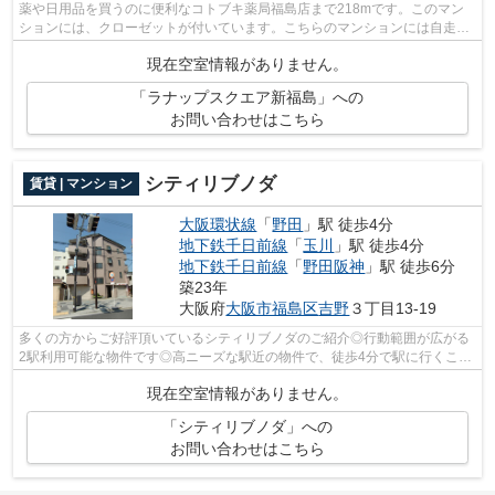
薬や日用品を買うのに便利なコトブキ薬局福島店まで218mです。このマン
ションには、クローゼットが付いています。こちらのマンションには自走式
駐車場があります。一口コンロが付いて...
現在空室情報がありません。
「ラナップスクエア新福島」への
お問い合わせはこちら
シティリブノダ
賃貸 | マンション
大阪環状線
「
野田
」駅 徒歩4分
地下鉄千日前線
「
玉川
」駅 徒歩4分
地下鉄千日前線
「
野田阪神
」駅 徒歩6分
築23年
大阪府
大阪市福島区
吉野
３丁目13-19
多くの方からご好評頂いているシティリブノダのご紹介◎行動範囲が広がる
2駅利用可能な物件です◎高ニーズな駅近の物件で、徒歩4分で駅に行くこと
ができます◎こちらは自走式駐車場付きの...
現在空室情報がありません。
「シティリブノダ」への
お問い合わせはこちら