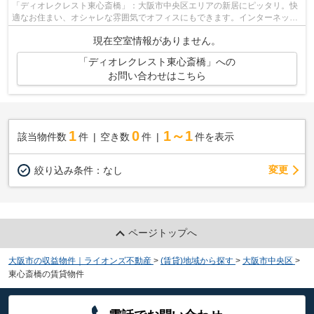
「ディオレクレスト東心斎橋」：大阪市中央区エリアの新居にピッタリ。快
適なお住まい、オシャレな雰囲気でオフィスにもできます。インターネット
が無料なので月々の費用を抑えること...
現在空室情報がありません。
「ディオレクレスト東心斎橋」への
お問い合わせはこちら
1
0
1～1
該当物件数
件
空き数
件
件を表示
変更
絞り込み条件：
なし
ページトップへ
大阪市の収益物件｜ライオンズ不動産
>
(賃貸)地域から探す
>
大阪市中央区
>
東心斎橋の賃貸物件