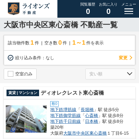
閲覧履歴
お気に入り
メニュー
0
0
大阪市中央区東心斎橋 不動産一覧
1
0
1～1
該当物件数
件
空き数
件
件を表示
変更
絞り込み条件：
なし
空室のみ
ディオレクレスト東心斎橋
賃貸 | マンション
敷0
地下鉄堺筋線
「
長堀橋
」駅 徒歩5分
地下鉄御堂筋線
「
心斎橋
」駅 徒歩8分
地下鉄千日前線
「
日本橋
」駅 徒歩8分
築20年
大阪府
大阪市中央区
東心斎橋
１丁目6-15