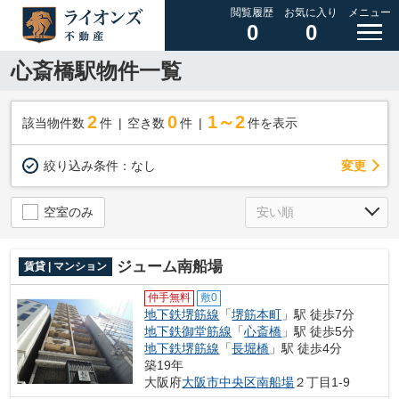
閲覧履歴
お気に入り
メニュー
0
0
心斎橋駅物件一覧
2
0
1～2
該当物件数
件
空き数
件
件を表示
変更
絞り込み条件：
なし
空室のみ
ジューム南船場
賃貸 | マンション
仲手無料
敷0
地下鉄堺筋線
「
堺筋本町
」駅 徒歩7分
地下鉄御堂筋線
「
心斎橋
」駅 徒歩5分
地下鉄堺筋線
「
長堀橋
」駅 徒歩4分
築19年
大阪府
大阪市中央区
南船場
２丁目1-9