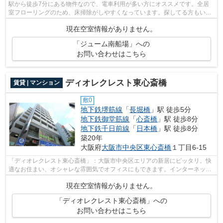
駅から徒歩7分にある物件なので、電車利用が多い方にオススメです。全居
室フローリングのため、床掃除がしやすくなっています。探してる方もいる
と思います。社宅向きの物件がこちらで...
現在空室情報がありません。
「ジューム南船場」への
お問い合わせはこちら
ディオレクレスト東心斎橋
賃貸 | マンション
敷0
地下鉄堺筋線
「
長堀橋
」駅 徒歩5分
地下鉄御堂筋線
「
心斎橋
」駅 徒歩8分
地下鉄千日前線
「
日本橋
」駅 徒歩8分
築20年
大阪府
大阪市中央区
東心斎橋
１丁目6-15
「ディオレクレスト東心斎橋」：大阪市中央区エリアの新居にピッタリ。快
適なお住まい、オシャレな雰囲気でオフィスにもできます。インターネット
が無料なので月々の費用を抑えること...
現在空室情報がありません。
「ディオレクレスト東心斎橋」への
お問い合わせはこちら