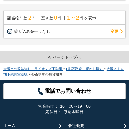
2
0
1～2
該当物件数
件
空き数
件
件を表示
変更
絞り込み条件：
なし
ページトップへ
大阪市の収益物件｜ライオンズ不動産
>
(賃貸)路線・駅から探す
>
大阪メトロ
地下鉄御堂筋線
>
心斎橋駅の賃貸物件
電話でお問い合わせ
営業時間：
10：00～19：00
定休日：
毎週水曜日
ホーム
会社概要