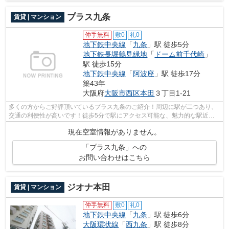
プラス九条
賃貸 | マンション
仲手無料
敷0
礼0
地下鉄中央線
「
九条
」駅 徒歩5分
地下鉄長堀鶴見緑地
「
ドーム前千代崎
」
駅 徒歩15分
地下鉄中央線
「
阿波座
」駅 徒歩17分
築43年
大阪府
大阪市西区
本田
３丁目1-21
多くの方からご好評頂いているプラス九条のご紹介！周辺に駅が二つあり、
交通の利便性が高いです！徒歩5分で駅にアクセス可能な、魅力的な駅近物
件です！こちらの物件にはエレベーター...
現在空室情報がありません。
「プラス九条」への
お問い合わせはこちら
ジオナ本田
賃貸 | マンション
仲手無料
敷0
礼0
地下鉄中央線
「
九条
」駅 徒歩6分
大阪環状線
「
西九条
」駅 徒歩8分