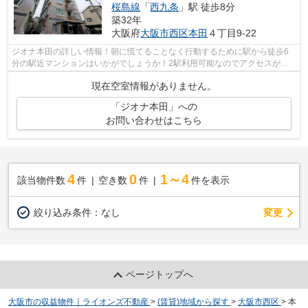
桜島線
「
西九条
」駅 徒歩8分
築32年
大阪府
大阪市西区
本田
４丁目9-22
ジオナ本田の詳しい情報！朝に慌てることなく行動するために駅から徒歩6
分の駅近マンションはいかがでしょうか！2駅利用可能なのでアクセスが良
く、魅力的なマンションです！こちらの...
現在空室情報がありません。
「ジオナ本田」への
お問い合わせはこちら
4
0
1～4
該当物件数
件
空き数
件
件を表示
変更
絞り込み条件：
なし
ページトップへ
大阪市の収益物件｜ライオンズ不動産
>
(賃貸)地域から探す
>
大阪市西区
>
本