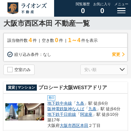
閲覧履歴
お気に入り
メニュー
0
0
大阪市西区本田 不動産一覧
4
0
1～4
該当物件数
件
空き数
件
件を表示
変更
絞り込み条件：
なし
空室のみ
プロシード大阪WESTアドリア
賃貸 | マンション
敷0
地下鉄中央線
「
九条
」駅 徒歩6分
阪神電鉄阪神なんば
「
九条
」駅 徒歩6分
地下鉄千日前線
「
阿波座
」駅 徒歩10分
築17年
大阪府
大阪市西区
本田
２丁目