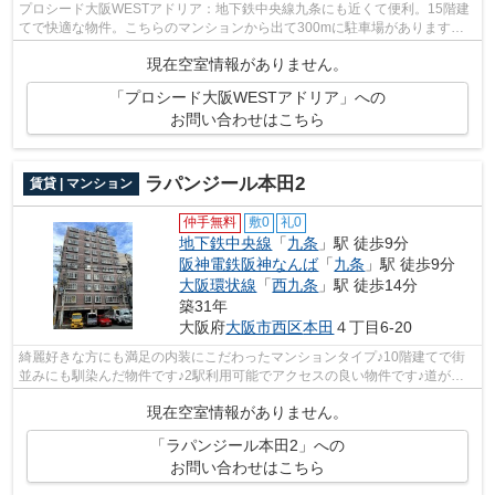
プロシード大阪WESTアドリア：地下鉄中央線九条にも近くて便利。15階建
てで快適な物件。こちらのマンションから出て300mに駐車場があります。
こちらのマンションは自走式駐車場がご利...
現在空室情報がありません。
「プロシード大阪WESTアドリア」への
お問い合わせはこちら
ラパンジール本田2
賃貸 | マンション
仲手無料
敷0
礼0
地下鉄中央線
「
九条
」駅 徒歩9分
阪神電鉄阪神なんば
「
九条
」駅 徒歩9分
大阪環状線
「
西九条
」駅 徒歩14分
築31年
大阪府
大阪市西区
本田
４丁目6-20
綺麗好きな方にも満足の内装にこだわったマンションタイプ♪10階建てで街
並みにも馴染んだ物件です♪2駅利用可能でアクセスの良い物件です♪道が平
坦だと買い物も快適にできますね♪当社ス...
現在空室情報がありません。
「ラパンジール本田2」への
お問い合わせはこちら