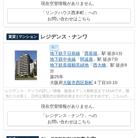
現在空室情報がありません。
「リンクハウス西本町」への
お問い合わせはこちら
レジデンス・ナンワ
賃貸 | マンション
敷0
地下鉄千日前線
「
西長堀
」駅 徒歩1分
地下鉄中央線
「
阿波座
」駅 徒歩7分
地下鉄長堀鶴見緑地
「
西大橋
」駅 徒歩9
分
築25年
大阪府
大阪市西区
新町
４丁目10-10
レジデンス・ナンワの詳しい情報。阪急オアシス新町店まで141mです。陽
当たりが良く、日中は電気代が節約出来ますのでおすすめです。こちらの物
件は機械式駐車場がご利用いただけます...
現在空室情報がありません。
「レジデンス・ナンワ」への
お問い合わせはこちら