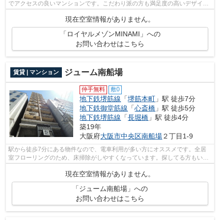
でアクセスの良いマンションです。こだわり派の方も満足度の高いデザイナ
ーズマンションです。窓の外には素晴ら...
現在空室情報がありません。
「ロイヤルメゾンMINAMI」への
お問い合わせはこちら
ジューム南船場
賃貸 | マンション
仲手無料
敷0
地下鉄堺筋線
「
堺筋本町
」駅 徒歩7分
地下鉄御堂筋線
「
心斎橋
」駅 徒歩5分
地下鉄堺筋線
「
長堀橋
」駅 徒歩4分
築19年
大阪府
大阪市中央区
南船場
２丁目1-9
駅から徒歩7分にある物件なので、電車利用が多い方にオススメです。全居
室フローリングのため、床掃除がしやすくなっています。探してる方もいる
と思います。社宅向きの物件がこちらで...
現在空室情報がありません。
「ジューム南船場」への
お問い合わせはこちら