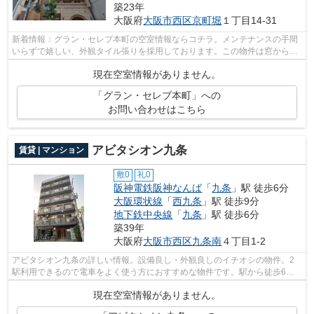
築23年
大阪府
大阪市西区
京町堀
１丁目14-31
新着情報：グラン・セレブ本町の空室情報ならコチラ。メンテナンスの手間
いらずで嬉しい、外観タイル張りを採用しております。この物件は窓からの
陽当りも良い、快適な環境の整ったマ...
現在空室情報がありません。
「グラン・セレブ本町」への
お問い合わせはこちら
アビタシオン九条
賃貸 | マンション
敷0
礼0
阪神電鉄阪神なんば
「
九条
」駅 徒歩6分
大阪環状線
「
西九条
」駅 徒歩9分
地下鉄中央線
「
九条
」駅 徒歩6分
築39年
大阪府
大阪市西区
九条南
４丁目1-2
アビタシオン九条の詳しい情報。設備良し・外観良しのイチオシの物件。2
駅利用できるので電車をよく使う方におすすめな物件です。駅から徒歩6分
のマンションで、電車での通勤にも便利...
現在空室情報がありません。