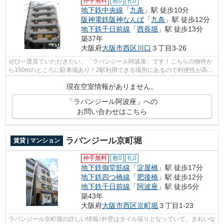
仲手無料
敷0
礼0
地下鉄中央線
「
九条
」駅 徒歩10分
阪神電鉄阪神なんば
「
九条
」駅 徒歩12分
地下鉄千日前線
「
西長堀
」駅 徒歩13分
築37年
大阪府
大阪市西区
川口
３丁目3-26
ぜひ一度見ていただきたい、「ラパンジール阿波座」です！こちらの物件か
ら150mのところに駐車場あり！2駅利用できる場所にあるので利便性が高い
です！気軽にごみを捨てることができて...
現在空室情報がありません。
「ラパンジール阿波座」への
お問い合わせはこちら
ラパンジール京町堀
賃貸 | マンション
仲手無料
敷0
礼0
地下鉄御堂筋線
「
淀屋橋
」駅 徒歩17分
地下鉄四つ橋線
「
肥後橋
」駅 徒歩12分
地下鉄千日前線
「
阿波座
」駅 徒歩5分
築43年
大阪府
大阪市西区
京町堀
３丁目1-23
ラパンジール京町堀の詳しい情報♪外壁はタイル張りとなっていて、きれいな