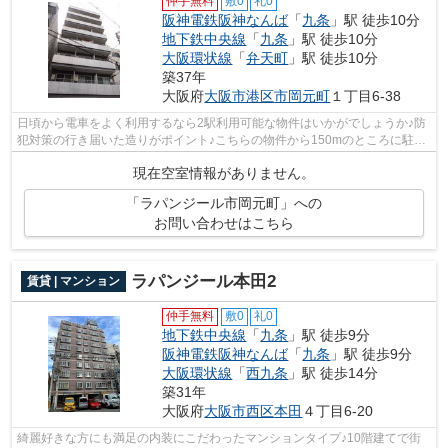
仲手無料
敷0
礼0
阪神電鉄阪神なんば
「
九条
」駅 徒歩10分
地下鉄中央線
「
九条
」駅 徒歩10分
大阪環状線
「
弁天町
」駅 徒歩10分
築37年
大阪府
大阪市港区
市岡元町
１丁目6-38
日頃から電車をよく利用するなら2駅利用可能な物件はいかがでしょうか♪防
犯対策の行き届いた造りがポイント♪こちらの物件から150mのところに駐車
場あり♪11階建ての物件です♪大阪市港区...
現在空室情報がありません。
「ラパンジール市岡元町」への
お問い合わせはこちら
ラパンジール本田2
賃貸 | マンション
仲手無料
敷0
礼0
地下鉄中央線
「
九条
」駅 徒歩9分
阪神電鉄阪神なんば
「
九条
」駅 徒歩9分
大阪環状線
「
西九条
」駅 徒歩14分
築31年
大阪府
大阪市西区
本田
４丁目6-20
綺麗好きな方にも満足の内装にこだわったマンションタイプ♪10階建てで街