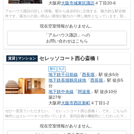
大阪府
大阪市城東区
諏訪
４丁目20-6
アルハウス諏訪の詳しい情報。駅から徒歩8分に立地する、魅力的な駅近物
件です。陽当りの良い明るい環境が魅力の一押し物件となっています。防犯
対策もバッチリなマンションタイプの物...
現在空室情報がありません。
「アルハウス諏訪」への
お問い合わせはこちら
セレッソコート西心斎橋Ⅰ
賃貸 | マンション
敷0
礼0
地下鉄千日前線
「
西長堀
」駅 徒歩5分
地下鉄長堀鶴見緑地
「
西長堀
」駅 徒歩5
分
地下鉄中央線
「
阿波座
」駅 徒歩10分
築27年
大阪府
大阪市西区
新町
４丁目1-2
ぜひ一度見ていただきたい、「セレッソコート西心斎橋Ⅰ」です。こちらの
物件にはエレベーターが付いています。室内設備や機能性にこだわったマン
ション物件です。駅まで5分と、駅近で...
現在空室情報がありません。