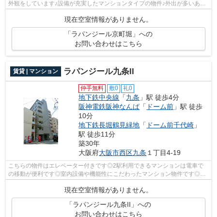
外観をしています♪設備が充実したマンションタイプの物件♪外出が多いあな
たにもピッタリ♪歩いても自転車に乗...
現在空室情報がありません。
「ラパンジール京町堀」への
お問い合わせはこちら
ラパンジール九条II
賃貸 | マンション
仲手無料
敷0
礼0
地下鉄中央線
「
九条
」駅 徒歩4分
阪神電鉄阪神なんば
「
ドーム前
」駅 徒歩
10分
地下鉄長堀鶴見緑地
「
ドーム前千代崎
」
駅 徒歩11分
築30年
大阪府
大阪市西区
九条
１丁目4-19
こちらの物件はエレベーター付きです◎2駅利用できるマンションは電車で
の移動が便利です◎室内設備や機能性にこだわったマンション物件です◎こ
ちらのマンションから200mのところに駐車...
現在空室情報がありません。
「ラパンジール九条II」への
お問い合わせはこちら