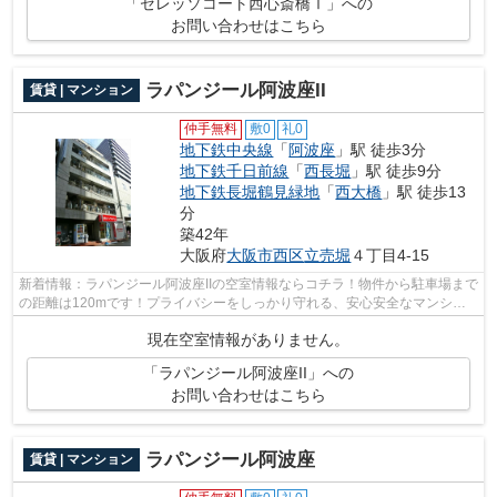
「セレッソコート西心斎橋Ⅰ」への
お問い合わせはこちら
ラパンジール阿波座II
賃貸 | マンション
仲手無料
敷0
礼0
地下鉄中央線
「
阿波座
」駅 徒歩3分
地下鉄千日前線
「
西長堀
」駅 徒歩9分
地下鉄長堀鶴見緑地
「
西大橋
」駅 徒歩13
分
築42年
大阪府
大阪市西区
立売堀
４丁目4-15
新着情報：ラパンジール阿波座IIの空室情報ならコチラ！物件から駐車場まで
の距離は120mです！プライバシーをしっかり守れる、安心安全なマンショ
ンです！2駅利用可能でとても利便性の...
現在空室情報がありません。
「ラパンジール阿波座II」への
お問い合わせはこちら
ラパンジール阿波座
賃貸 | マンション