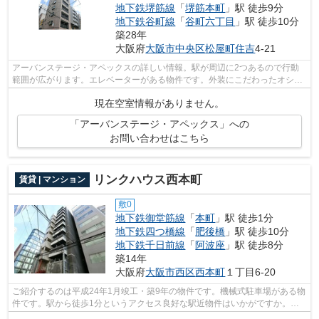
地下鉄堺筋線
「
堺筋本町
」駅 徒歩9分
地下鉄谷町線
「
谷町六丁目
」駅 徒歩10分
築28年
大阪府
大阪市中央区
松屋町住吉
4-21
アーバンステージ・アペックスの詳しい情報。駅が周辺に2つあるので行動
範囲が広がります。エレベーターがある物件です。外装にこだわったオシャ
レなデザインのマンションです。大阪市...
現在空室情報がありません。
「アーバンステージ・アペックス」への
お問い合わせはこちら
リンクハウス西本町
賃貸 | マンション
敷0
地下鉄御堂筋線
「
本町
」駅 徒歩1分
地下鉄四つ橋線
「
肥後橋
」駅 徒歩10分
地下鉄千日前線
「
阿波座
」駅 徒歩8分
築14年
大阪府
大阪市西区
西本町
１丁目6-20
ご紹介するのは平成24年1月竣工・築9年の物件です。機械式駐車場がある物
件です。駅から徒歩1分というアクセス良好な駅近物件はいかがですか。陽
当たりが良く、日中は電気代が節約出来...