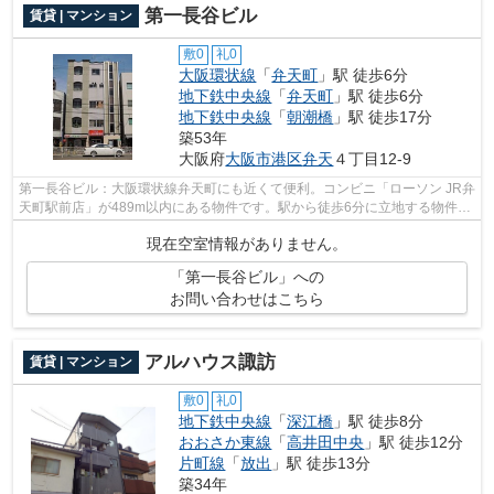
第一長谷ビル
賃貸 | マンション
敷0
礼0
大阪環状線
「
弁天町
」駅 徒歩6分
地下鉄中央線
「
弁天町
」駅 徒歩6分
地下鉄中央線
「
朝潮橋
」駅 徒歩17分
築53年
大阪府
大阪市港区
弁天
４丁目12-9
第一長谷ビル：大阪環状線弁天町にも近くて便利。コンビニ「ローソン JR弁
天町駅前店」が489m以内にある物件です。駅から徒歩6分に立地する物件で
す。自宅から2駅利用できる、利便性の...
現在空室情報がありません。
「第一長谷ビル」への
お問い合わせはこちら
アルハウス諏訪
賃貸 | マンション
敷0
礼0
地下鉄中央線
「
深江橋
」駅 徒歩8分
おおさか東線
「
高井田中央
」駅 徒歩12分
片町線
「
放出
」駅 徒歩13分
築34年