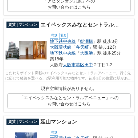
「アビタシオン九条」への
お問い合わせはこちら
エイペックスみなとセントラルアベニュー
賃貸 | マンション
敷0
礼0
地下鉄中央線
「
朝潮橋
」駅 徒歩3分
大阪環状線
「
弁天町
」駅 徒歩12分
地下鉄中央線
「
大阪港
」駅 徒歩25分
築18年
大阪府
大阪市港区
田中
２丁目1-2
こだわりポイント満載のエイペックスみなとセントラルアベニュー。行く先
に応じて経路を選べる、2駅利用可能な物件です。徒歩3分の位置に駅があ
る、魅力的な立地の物件です。自走式駐...
現在空室情報がありません。
「エイペックスみなとセントラルアベニュー」への
お問い合わせはこちら
延山マンション
賃貸 | マンション
敷0