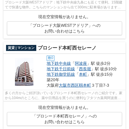
プロシード大阪WESTアドリア：地下鉄中央線九条にも近くて便利。15階建
てで快適な物件。こちらのマンションから出て300mに駐車場があります。
こちらのマンションは自走式駐車場がご利...
現在空室情報がありません。
「プロシード大阪WESTアドリア」への
お問い合わせはこちら
プロシード本町西セレーノ
賃貸 | マンション
敷0
地下鉄中央線
「
阿波座
」駅 徒歩2分
地下鉄千日前線
「
西長堀
」駅 徒歩10分
地下鉄御堂筋線
「
本町
」駅 徒歩15分
築20年
大阪府
大阪市西区
靱本町
３丁目7-3
多くの方からご好評頂いているプロシード本町西セレーノのご紹介です。家
から104mのところに、薬や日用品を買うのに便利なフタツカ薬局阿波座が
あります。お料理からお掃除まで何かと...
現在空室情報がありません。
「プロシード本町西セレーノ」への
お問い合わせはこちら