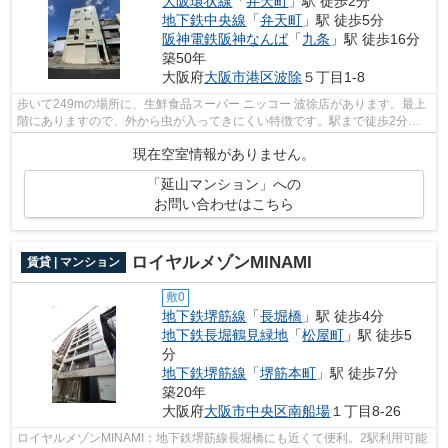
大阪環状線
「
弁天町
」駅 徒歩2分
地下鉄中央線
「
弁天町
」駅 徒歩5分
阪神電鉄阪神なんば
「
九条
」駅 徒歩16分
築50年
大阪府
大阪市港区
波除
５丁目1-8
歩いて249mの場所に、生鮮食品スーパー ニッコー 波徐店があります。最上
階にありますので、外から虫が入ってきにくい特徴です。駅まで徒歩2分の
位置に立地する、アクセス良好な物件で...
現在空室情報がありません。
「延山マンション」への
お問い合わせはこちら
ロイヤルメゾンMINAMI
賃貸 | マンション
敷0
地下鉄堺筋線
「
長堀橋
」駅 徒歩4分
地下鉄長堀鶴見緑地
「
松屋町
」駅 徒歩5
分
地下鉄堺筋線
「
堺筋本町
」駅 徒歩7分
築20年
大阪府
大阪市中央区
南船場
１丁目8-26
ロイヤルメゾンMINAMI：地下鉄堺筋線長堀橋にも近くて便利。2駅利用可能