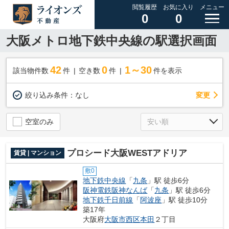
閲覧履歴
お気に入り
メニュー
0
0
大阪メトロ地下鉄中央線の駅選択画面
42
0
1～30
該当物件数
件
空き数
件
件を表示
変更
絞り込み条件：
なし
空室のみ
プロシード大阪WESTアドリア
賃貸 | マンション
敷0
地下鉄中央線
「
九条
」駅 徒歩6分
阪神電鉄阪神なんば
「
九条
」駅 徒歩6分
地下鉄千日前線
「
阿波座
」駅 徒歩10分
築17年
大阪府
大阪市西区
本田
２丁目