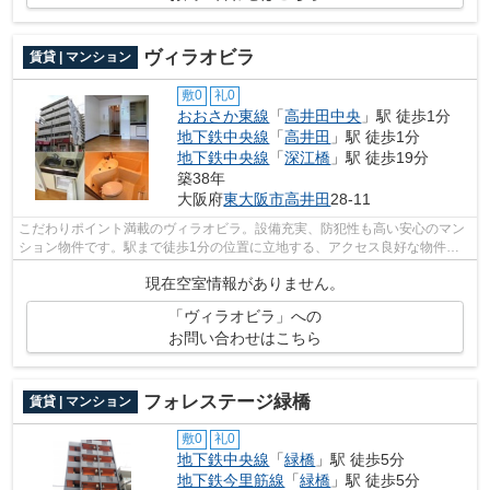
ヴィラオビラ
賃貸 | マンション
敷0
礼0
おおさか東線
「
高井田中央
」駅 徒歩1分
地下鉄中央線
「
高井田
」駅 徒歩1分
地下鉄中央線
「
深江橋
」駅 徒歩19分
築38年
大阪府
東大阪市
高井田
28-11
こだわりポイント満載のヴィラオビラ。設備充実、防犯性も高い安心のマン
ション物件です。駅まで徒歩1分の位置に立地する、アクセス良好な物件で
す。こちらの物件から出て50mに駐車場...
現在空室情報がありません。
「ヴィラオビラ」への
お問い合わせはこちら
フォレステージ緑橋
賃貸 | マンション
敷0
礼0
地下鉄中央線
「
緑橋
」駅 徒歩5分
地下鉄今里筋線
「
緑橋
」駅 徒歩5分