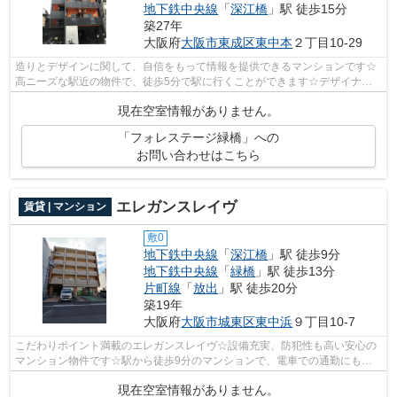
地下鉄中央線
「
深江橋
」駅 徒歩15分
築27年
大阪府
大阪市東成区
東中本
２丁目10-29
造りとデザインに関して、自信をもって情報を提供できるマンションです☆
高ニーズな駅近の物件で、徒歩5分で駅に行くことができます☆デザイナー
ズ物件は独創的で、ご好評いただいていま...
現在空室情報がありません。
「フォレステージ緑橋」への
お問い合わせはこちら
エレガンスレイヴ
賃貸 | マンション
敷0
地下鉄中央線
「
深江橋
」駅 徒歩9分
地下鉄中央線
「
緑橋
」駅 徒歩13分
片町線
「
放出
」駅 徒歩20分
築19年
大阪府
大阪市城東区
東中浜
９丁目10-7
こだわりポイント満載のエレガンスレイヴ☆設備充実、防犯性も高い安心の
マンション物件です☆駅から徒歩9分のマンションで、電車での通勤にも便
利な立地です☆物件から約200mで駐車場に...
現在空室情報がありません。