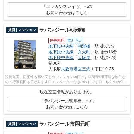
「エレガンスレイヴ」への
お問い合わせはこちら
ラパンジール朝潮橋
賃貸 | マンション
仲手無料
敷0
礼0
地下鉄中央線
「
朝潮橋
」駅 徒歩9分
地下鉄中央線
「
弁天町
」駅 徒歩16分
地下鉄中央線
「
大阪港
」駅 徒歩27分
築38年
大阪府
大阪市港区
三先
１丁目10-26
設備充実、防犯性も高い安心のマンション物件です◎2駅利用可能な物件な
ので行動範囲も広がります◎エレベーター付きの物件です◎こちらの物件か
ら出て150mに駐車場あり◎できるだけ早めに...
現在空室情報がありません。
「ラパンジール朝潮橋」への
お問い合わせはこちら
ラパンジール市岡元町
賃貸 | マンション