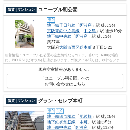
ユニーブル靭公園
賃貸 | マンション
敷0
地下鉄千日前線
「
阿波座
」駅 徒歩3分
京阪電鉄中之島線
「
中之島
」駅 徒歩10分
地下鉄中央線
「
阿波座
」駅 徒歩3分
築27年
大阪府
大阪市西区
靱本町
３丁目1-21
新着情報：ユニーブル靭公園の空室情報ならコチラ。歩いて163mの場所
に、BIO-RAL(ビオラル) 靭店があります。外観タイル張りは、物件をファッ
ショナブルに見せます。高ニーズな駅近の...
現在空室情報がありません。
「ユニーブル靭公園」への
お問い合わせはこちら
グラン・セレブ本町
賃貸 | マンション
敷0
礼0
地下鉄四つ橋線
「
肥後橋
」駅 徒歩5分
地下鉄御堂筋線
「
本町
」駅 徒歩5分
地下鉄中央線
「
阿波座
」駅 徒歩12分