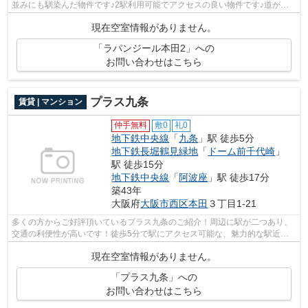
並みにも馴染んだ物件です♪2駅利用可能でアクセスの良い物件です♪道が平
坦だと買い物も快適にできますね♪当社ス...
現在空室情報がありません。
「ラパンジール本田2」への
お問い合わせはこちら
プラス九条
賃貸 | マンション
仲手無料
敷0
礼0
地下鉄中央線
「
九条
」駅 徒歩5分
地下鉄長堀鶴見緑地
「
ドーム前千代崎
」
駅 徒歩15分
地下鉄中央線
「
阿波座
」駅 徒歩17分
築43年
大阪府
大阪市西区
本田
３丁目1-21
多くの方からご好評頂いているプラス九条のご紹介！周辺に駅が二つあり、
交通の利便性が高いです！徒歩5分で駅にアクセス可能な、魅力的な駅近物
件です！こちらの物件にはエレベーター...
現在空室情報がありません。
「プラス九条」への
お問い合わせはこちら