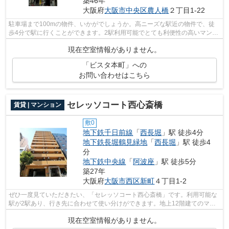
築46年
大阪府
大阪市中央区
農人橋
２丁目1-22
駐車場まで100mの物件、いかがでしょうか。高ニーズな駅近の物件で、徒
歩4分で駅に行くことができます。2駅利用可能でとても利便性の高いマンシ
ョンです。設備充実、防犯性も高い安心...
現在空室情報がありません。
「ビスタ本町」への
お問い合わせはこちら
セレッソコート西心斎橋
賃貸 | マンション
敷0
地下鉄千日前線
「
西長堀
」駅 徒歩4分
地下鉄長堀鶴見緑地
「
西長堀
」駅 徒歩4
分
地下鉄中央線
「
阿波座
」駅 徒歩5分
築27年
大阪府
大阪市西区
新町
４丁目1-2
ぜひ一度見ていただきたい、「セレッソコート西心斎橋」です。利用可能な
駅が2駅あり、行き先に合わせて使い分けができます。地上12階建てのマン
ションは、弊社イチオシの物件です。エ...
現在空室情報がありません。