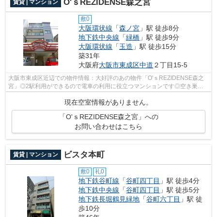
O'ｓREZIDENSE森之宮
賃貸 | マンション
敷0
大阪環状線
「
森ノ宮
」駅 徒歩8分
地下鉄中央線
「
緑橋
」駅 徒歩9分
大阪環状線
「
玉造
」駅 徒歩15分
築31年
大阪府
大阪市東成区
中道
２丁目15-5
大阪市東成区近辺での物件情報：大好評のあの物件「O'ｓREZIDENSE森之
宮」◎2駅利用ができるので電車の利用に役立つマンションです◎空き巣や
放火などの防犯面で優れているマンショ...
現在空室情報がありません。
「O'ｓREZIDENSE森之宮」への
お問い合わせはこちら
ビスタ本町
賃貸 | マンション
敷0
礼0
地下鉄谷町線
「
谷町四丁目
」駅 徒歩4分
地下鉄中央線
「
谷町四丁目
」駅 徒歩5分
地下鉄長堀鶴見緑地
「
谷町六丁目
」駅 徒
歩10分