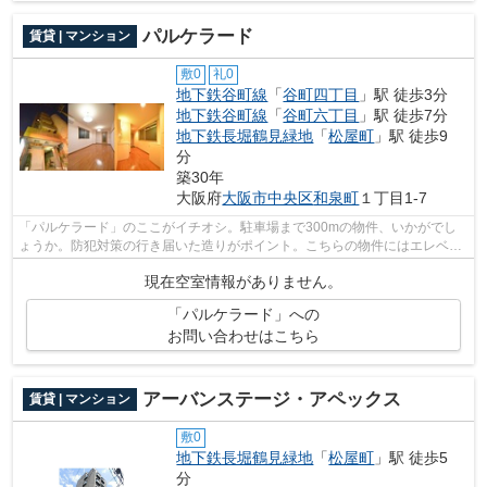
パルケラード
賃貸 | マンション
敷0
礼0
地下鉄谷町線
「
谷町四丁目
」駅 徒歩3分
地下鉄谷町線
「
谷町六丁目
」駅 徒歩7分
地下鉄長堀鶴見緑地
「
松屋町
」駅 徒歩9
分
築30年
大阪府
大阪市中央区
和泉町
１丁目1-7
「パルケラード」のここがイチオシ。駐車場まで300mの物件、いかがでし
ょうか。防犯対策の行き届いた造りがポイント。こちらの物件にはエレベー
ターがあります。できるだけ早めに不動...
現在空室情報がありません。
「パルケラード」への
お問い合わせはこちら
アーバンステージ・アペックス
賃貸 | マンション
敷0
地下鉄長堀鶴見緑地
「
松屋町
」駅 徒歩5
分