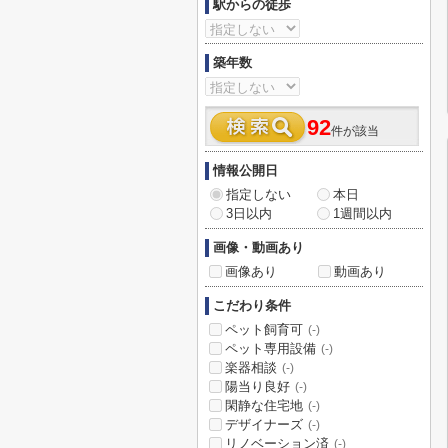
駅からの徒歩
築年数
92
件が該当
情報公開日
指定しない
本日
3日以内
1週間以内
画像・動画あり
画像あり
動画あり
こだわり条件
ペット飼育可
(-)
ペット専用設備
(-)
楽器相談
(-)
陽当り良好
(-)
閑静な住宅地
(-)
デザイナーズ
(-)
リノベーション済
(-)