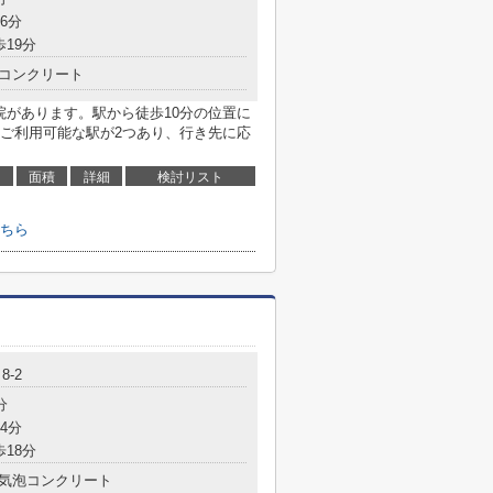
6分
歩19分
コンクリート
院があります。駅から徒歩10分の位置に
ご利用可能な駅が2つあり、行き先に応
面積
詳細
検討リスト
ちら
8-2
分
4分
歩18分
気泡コンクリート