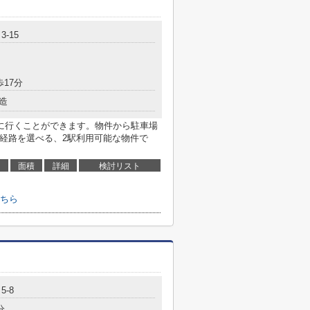
-15
歩17分
造
に行くことができます。物件から駐車場
て経路を選べる、2駅利用可能な物件で
面積
詳細
検討リスト
ちら
5-8
分