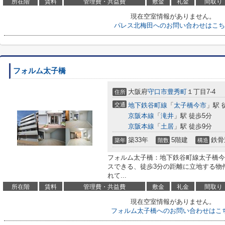
所在階
賃料
管理費・共益費
敷金
礼金
間取り
現在空室情報がありません。
パレス北梅田へのお問い合わせはこち
フォルム太子橋
大阪府
守口市
豊秀町
１丁目7-4
住所
交通
地下鉄谷町線
「
太子橋今市
」駅 
京阪本線
「
滝井
」駅 徒歩5分
京阪本線
「
土居
」駅 徒歩9分
築33年
5階建
鉄骨
築年
階数
構造
フォルム太子橋：地下鉄谷町線太子橋今
スできる、徒歩3分の距離に立地する物
れて...
所在階
賃料
管理費・共益費
敷金
礼金
間取り
現在空室情報がありません。
フォルム太子橋へのお問い合わせはこ