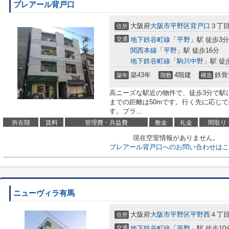
プレアール背戸口
大阪府
大阪市平野区
背戸口
３丁目3
住所
交通
地下鉄谷町線
「
平野
」駅 徒歩3分
関西本線
「
平野
」駅 徒歩16分
地下鉄谷町線
「
駒川中野
」駅 徒
築43年
4階建
鉄骨
築年
階数
構造
高ニーズな駅近の物件で、徒歩3分で駅
までの距離は50mです。行く先に応じ
す。プラ...
所在階
賃料
管理費・共益費
敷金
礼金
間取り
現在空室情報がありません。
プレアール背戸口へのお問い合わせはこ
ニューヴィラ有馬
大阪府
大阪市平野区
平野西
４丁目
住所
交通
地下鉄谷町線
「
平野
」駅 徒歩10