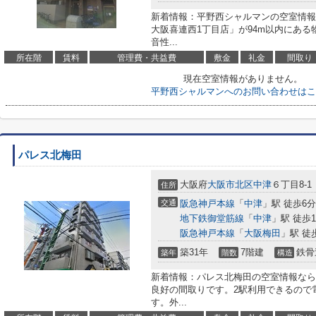
新着情報：平野西シャルマンの空室情報
大阪喜連西1丁目店」が94m以内にあ
音性...
所在階
賃料
管理費・共益費
敷金
礼金
間取り
現在空室情報がありません。
平野西シャルマンへのお問い合わせはこ
パレス北梅田
大阪府
大阪市北区
中津
６丁目8-1
住所
交通
阪急神戸本線
「
中津
」駅 徒歩6分
地下鉄御堂筋線
「
中津
」駅 徒歩1
阪急神戸本線
「
大阪梅田
」駅 徒
築31年
7階建
鉄骨
築年
階数
構造
新着情報：パレス北梅田の空室情報なら
良好の間取りです。2駅利用できるので
す。外...