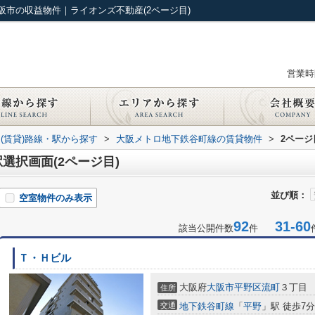
市の収益物件｜ライオンズ不動産(2ページ目)
営業時間
(賃貸)路線・駅から探す
>
大阪メトロ地下鉄谷町線の賃貸物件
>
2ページ
選択画面(2ページ目)
並び順：
空室物件のみ表示
92
31-60
該当公開件数
件
Ｔ・Ｈビル
大阪府
大阪市平野区
流町
３丁目
住所
交通
地下鉄谷町線
「
平野
」駅 徒歩7分