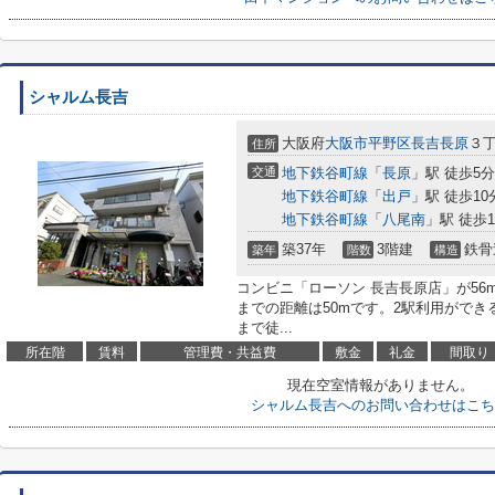
シャルム長吉
大阪府
大阪市平野区
長吉長原
３丁
住所
交通
地下鉄谷町線
「
長原
」駅 徒歩5分
地下鉄谷町線
「
出戸
」駅 徒歩10
地下鉄谷町線
「
八尾南
」駅 徒歩1
築37年
3階建
鉄骨
築年
階数
構造
コンビニ「ローソン 長吉長原店」が5
までの距離は50mです。2駅利用がで
まで徒...
所在階
賃料
管理費・共益費
敷金
礼金
間取り
現在空室情報がありません。
シャルム長吉へのお問い合わせはこち