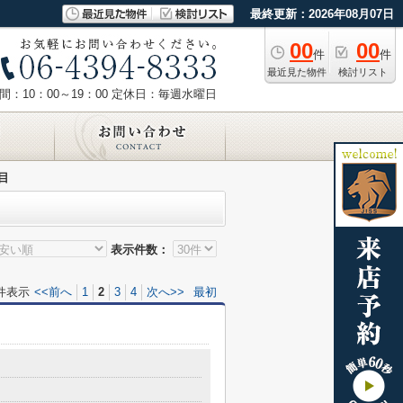
最終更新：2026年08月07日
00
00
件
件
最近見た物件
検討リスト
：10：00～19：00
定休日：毎週水曜日
目
表示件数：
件表示
<<前へ
1
2
3
4
次へ>>
最初