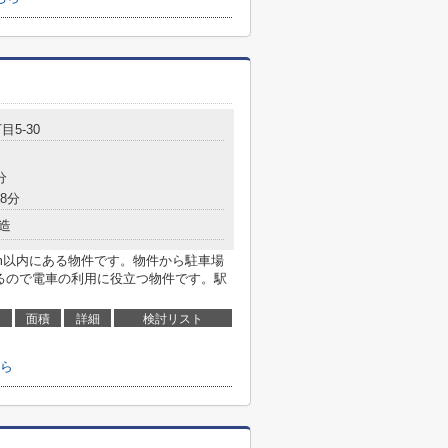
目5-30
分
8分
造
6m以内にある物件です。物件から駐車場
きるので電車の利用に役立つ物件です。駅
面積
詳細
検討リスト
ら