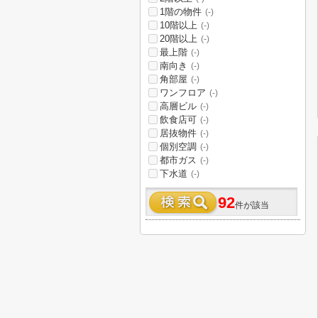
1階の物件
(-)
10階以上
(-)
20階以上
(-)
最上階
(-)
南向き
(-)
角部屋
(-)
ワンフロア
(-)
高層ビル
(-)
飲食店可
(-)
居抜物件
(-)
個別空調
(-)
都市ガス
(-)
下水道
(-)
92
件が該当