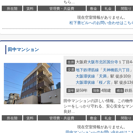
ちら...
所在階
賃料
管理費・共益費
敷金
礼金
間取り
現在空室情報がありません。
松下善ビルへのお問い合わせはこち
田中マンション
大阪府
大阪市北区
国分寺
１丁目4-
住所
交通
地下鉄堺筋線
「
天神橋筋六丁目
」
大阪環状線
「
天満
」駅 徒歩10分
大阪環状線
「
桜ノ宮
」駅 徒歩13
築59年
4階建
鉄筋
築年
階数
構造
田中マンションの詳しい情報。この物件
シーをしっかり守れる、安心安全なマン
良好...
所在階
賃料
管理費・共益費
敷金
礼金
間取り
現在空室情報がありません。
田中マンションへのお問い合わせはこ