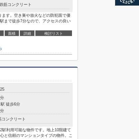
鉄筋コンクリート
あります。空き巣や放火などの防犯面で優
駅まで徒歩7分なので、アクセスの良い
面積
詳細
検討リスト
ら
25
4分
駅 徒歩6分
9分
筋コンクリート
2駅利用可能な物件です。地上10階建て
心と信頼のマンションタイプの物件。こ