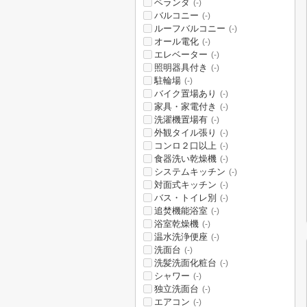
ベランダ
(-)
バルコニー
(-)
ルーフバルコニー
(-)
オール電化
(-)
エレベーター
(-)
照明器具付き
(-)
駐輪場
(-)
バイク置場あり
(-)
家具・家電付き
(-)
洗濯機置場有
(-)
外観タイル張り
(-)
コンロ２口以上
(-)
食器洗い乾燥機
(-)
システムキッチン
(-)
対面式キッチン
(-)
バス・トイレ別
(-)
追焚機能浴室
(-)
浴室乾燥機
(-)
温水洗浄便座
(-)
洗面台
(-)
洗髪洗面化粧台
(-)
シャワー
(-)
独立洗面台
(-)
エアコン
(-)