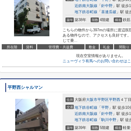
近鉄南大阪線
「
針中野
」駅 徒歩1
地下鉄谷町線
「
喜連瓜破
」駅 徒
築38年
4階建
鉄筋
築年
階数
構造
こちらの物件から397mの場所に渡辺医
ある物件なので、アクセスも良好です。
じて乗...
所在階
賃料
管理費・共益費
敷金
礼金
間取り
現在空室情報がありません。
ニューヴィラ有馬へのお問い合わせはこ
平野西シャルマン
大阪府
大阪市平野区
平野西
４丁目
住所
交通
地下鉄谷町線
「
平野
」駅 徒歩10
近鉄南大阪線
「
針中野
」駅 徒歩1
地下鉄谷町線
「
駒川中野
」駅 徒
築39年
5階建
軽量
築年
階数
構造