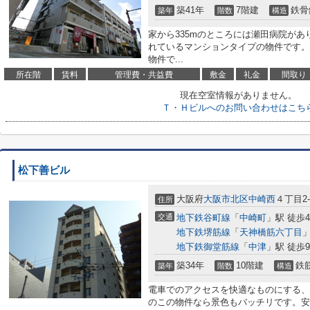
築41年
7階建
鉄骨
築年
階数
構造
家から335mのところには瀬田病院が
れているマンションタイプの物件です。
物件で...
所在階
賃料
管理費・共益費
敷金
礼金
間取り
現在空室情報がありません。
Ｔ・Ｈビルへのお問い合わせはこち
松下善ビル
大阪府
大阪市北区
中崎西
４丁目2-
住所
交通
地下鉄谷町線
「
中崎町
」駅 徒歩
地下鉄堺筋線
「
天神橋筋六丁目
」
地下鉄御堂筋線
「
中津
」駅 徒歩
築34年
10階建
鉄
築年
階数
構造
電車でのアクセスを快適なものにする、
のこの物件なら景色もバッチリです。安