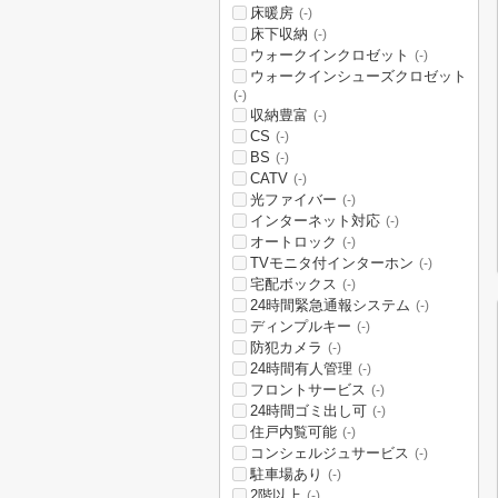
床暖房
(-)
床下収納
(-)
ウォークインクロゼット
(-)
ウォークインシューズクロゼット
(-)
収納豊富
(-)
CS
(-)
BS
(-)
CATV
(-)
光ファイバー
(-)
インターネット対応
(-)
オートロック
(-)
TVモニタ付インターホン
(-)
宅配ボックス
(-)
24時間緊急通報システム
(-)
ディンプルキー
(-)
防犯カメラ
(-)
24時間有人管理
(-)
フロントサービス
(-)
24時間ゴミ出し可
(-)
住戸内覧可能
(-)
コンシェルジュサービス
(-)
駐車場あり
(-)
2階以上
(-)