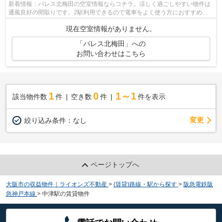
新着情報：パレス北梅田の空室情報ならコチラ。涼しく過ごしやすい物件は
通風良好の間取りです。2駅利用できるので電車をよく使う方におすすめな
物件です。外出が多いあなたにもピッタ...
現在空室情報がありません。
「パレス北梅田」への
お問い合わせはこちら
1
0
1～1
該当物件数
件
空き数
件
件を表示
変更
絞り込み条件：
なし
ページトップへ
大阪市の収益物件｜ライオンズ不動産
>
(賃貸)路線・駅から探す
>
阪急電鉄阪
急神戸本線
>
中津駅の賃貸物件