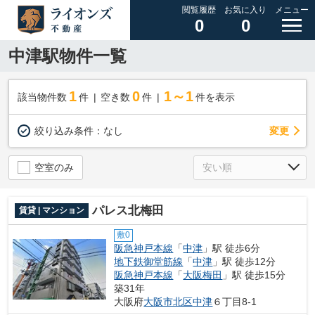
閲覧履歴
お気に入り
メニュー
0
0
中津駅物件一覧
1
0
1～1
該当物件数
件
空き数
件
件を表示
変更
絞り込み条件：
なし
空室のみ
パレス北梅田
賃貸 | マンション
敷0
阪急神戸本線
「
中津
」駅 徒歩6分
地下鉄御堂筋線
「
中津
」駅 徒歩12分
阪急神戸本線
「
大阪梅田
」駅 徒歩15分
築31年
大阪府
大阪市北区
中津
６丁目8-1