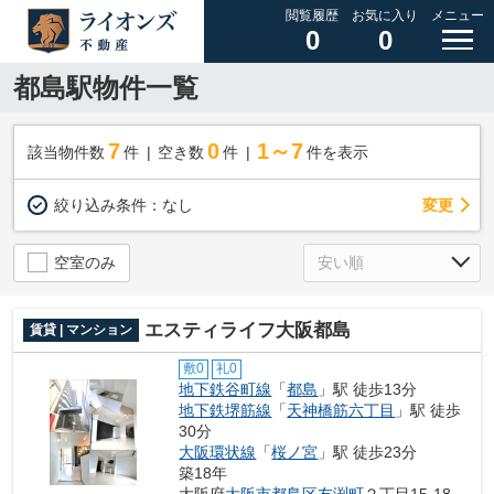
閲覧履歴
お気に入り
メニュー
0
0
都島駅物件一覧
7
0
1～7
該当物件数
件
空き数
件
件を表示
変更
絞り込み条件：
なし
空室のみ
エスティライフ大阪都島
賃貸 | マンション
敷0
礼0
地下鉄谷町線
「
都島
」駅 徒歩13分
地下鉄堺筋線
「
天神橋筋六丁目
」駅 徒歩
30分
大阪環状線
「
桜ノ宮
」駅 徒歩23分
築18年