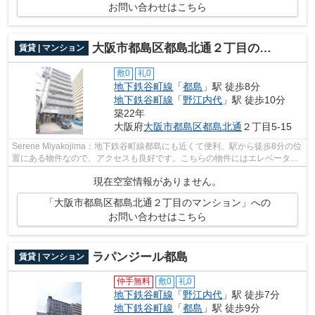
お問い合わせはこちら
大阪市都島区都島北通２丁目のマンション
賃貸 | マンション
敷0
礼0
地下鉄谷町線
「
都島
」駅 徒歩8分
地下鉄谷町線
「
野江内代
」駅 徒歩10分
築22年
大阪府
大阪市都島区
都島北通
２丁目5-15
Serene Miyakojima：地下鉄谷町線都島にも近くて便利。駅から徒歩8分の位
置にある物件なので、アクセスも良好です。こちらの物件にはエレベーター
があります。外装にこだわったオシャ...
現在空室情報がありません。
「大阪市都島区都島北通２丁目のマンション」への
お問い合わせはこちら
ラパンジール都島
賃貸 | マンション
仲手無料
敷0
礼0
地下鉄谷町線
「
野江内代
」駅 徒歩7分
地下鉄谷町線
「
都島
」駅 徒歩9分