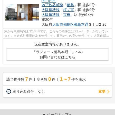
敷0
礼0
地下鉄谷町線
「
都島
」駅 徒歩5分
大阪環状線
「
桜ノ宮
」駅 徒歩9分
大阪環状線
「
京橋
」駅 徒歩14分
築20年
大阪府
大阪市都島区
都島本通
３丁目2-26
家から東朋病院まで103mです。こちらの物件にはエレベーターが付いてい
ます。自走式駐車場がある物件です。日当たりの良い物件です。大阪市都島
区エリアにある賃貸情報のことなら、地...
現在空室情報がありません。
「ラフォーレ都島本通Ⅰ」への
お問い合わせはこちら
7
0
1～7
該当物件数
件
空き数
件
件を表示
変更
絞り込み条件：
なし
ページトップへ