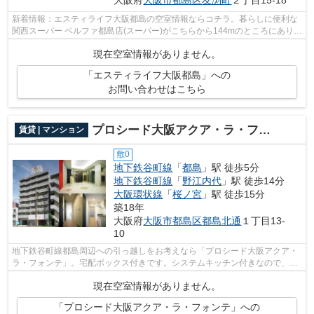
大阪府
大阪市都島区
友渕町
２丁目15-18
新着情報：エスティライフ大阪都島の空室情報ならコチラ。暮らしに便利な
関西スーパー ベルファ都島店(スーパー)がこちらから144mのところにありま
す。衣類を収納しやすいクロゼットが...
現在空室情報がありません。
「エスティライフ大阪都島」への
お問い合わせはこちら
プロシード大阪アクア・ラ・フォンテ
賃貸 | マンション
敷0
地下鉄谷町線
「
都島
」駅 徒歩5分
地下鉄谷町線
「
野江内代
」駅 徒歩14分
大阪環状線
「
桜ノ宮
」駅 徒歩15分
築18年
大阪府
大阪市都島区
都島北通
１丁目13-
10
地下鉄谷町線都島周辺への引っ越しをお考えなら「プロシード大阪アクア・
ラ・フォンテ」。宅配ボックス付きです。システムキッチン付きなので、統
一感のとれたマンションです。高ニー...
現在空室情報がありません。
「プロシード大阪アクア・ラ・フォンテ」への