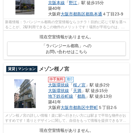
京阪本線
「
野江
」駅 徒歩15分
築40年
大阪府
大阪市都島区
都島本通
４丁目23-9
新着情報：ラパンジール都島の空室情報ならコチラ！目的に応じて駅を選べ
ることが、2駅利用できるこの物件のメリットです！場所が平坦なのは、ラ
ンニングをする上で抑えたいポイントで...
現在空室情報がありません。
「ラパンジール都島」への
お問い合わせはこちら
メゾン桜ノ宮
賃貸 | マンション
仲手無料
敷0
大阪環状線
「
桜ノ宮
」駅 徒歩2分
大阪環状線
「
天満
」駅 徒歩15分
地下鉄谷町線
「
都島
」駅 徒歩13分
築41年
大阪府
大阪市都島区
中野町
５丁目2-5
メゾン桜ノ宮の詳しい情報！楽に駅へ行きたい方には駅まで平坦な物件がお
すすめです！造りとデザインに関して、自信をもって情報を提供できるマン
ションです！駅から徒歩2分というアク...
現在空室情報がありません。