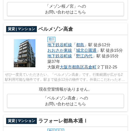
「メゾン桜ノ宮」への
お問い合わせはこちら
ベルメゾン高倉
賃貸 | マンション
敷0
地下鉄谷町線
「
都島
」駅 徒歩12分
おおさか東線
「
城北公園通
」駅 徒歩15分
地下鉄谷町線
「
野江内代
」駅 徒歩15分
築37年
大阪府
大阪市都島区
高倉町
２丁目2-25
ぜひ一度見ていただきたい、「ベルメゾン高倉」です。行動範囲が広がる2
駅利用可能な物件です。駅まで徒歩12分の物件です。外装にこだわったオシ
ャレなデザインのマンションです。でき...
現在空室情報がありません。
「ベルメゾン高倉」への
お問い合わせはこちら
ラフォーレ都島本通Ⅰ
賃貸 | マンション