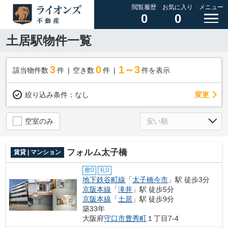
閲覧履歴
お気に入り
メニュー
0
0
土居駅物件一覧
3
0
1～3
該当物件数
件
空き数
件
件を表示
変更
絞り込み条件：
なし
空室のみ
フォルム太子橋
賃貸 | マンション
敷0
礼0
地下鉄谷町線
「
太子橋今市
」駅 徒歩3分
京阪本線
「
滝井
」駅 徒歩5分
京阪本線
「
土居
」駅 徒歩9分
築33年
大阪府
守口市
豊秀町
１丁目7-4