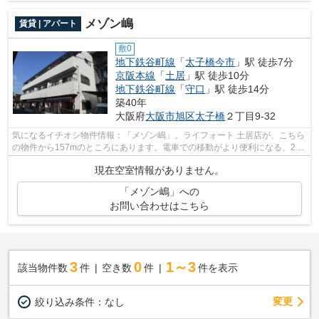
メゾン嶋
賃貸 | アパート
敷0
地下鉄谷町線
「
太子橋今市
」駅 徒歩7分
京阪本線
「
土居
」駅 徒歩10分
地下鉄谷町線
「
守口
」駅 徒歩14分
築40年
大阪府
大阪市旭区
太子橋
２丁目9-32
気になるイチオシ物件情報：「メゾン嶋」。ライフォート 土居店が、こちら
の物件から157mのところにあります。電車での移動がより便利になる、2駅
利用可能なアパートです。高いニーズ...
現在空室情報がありません。
「メゾン嶋」への
お問い合わせはこちら
3
0
1～3
該当物件数
件
空き数
件
件を表示
変更
絞り込み条件：
なし