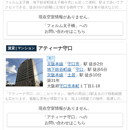
フォルム太子橋：地下鉄谷町線太子橋今市にも近くて便利。駅まで歩いてア
クセスできる、徒歩3分の距離に立地する物件です。空き巣や放火などの防
犯面で優れているマンションタイプの物...
現在空室情報がありません。
「フォルム太子橋」への
お問い合わせはこちら
アティーナ守口
賃貸 | マンション
敷0
京阪本線
「
守口市
」駅 徒歩2分
地下鉄谷町線
「
守口
」駅 徒歩5分
京阪本線
「
土居
」駅 徒歩10分
築31年
大阪府
守口市
本町
１丁目1-18
「アティーナ守口」のここがイチオシ。物件の周辺に2駅あるので移動範囲
も広がります。素敵な景色が堪能できる、地上14階建ての物件。風通しの良
い物件は利便性が高く好条件です。でき...
現在空室情報がありません。
「アティーナ守口」への
お問い合わせはこちら