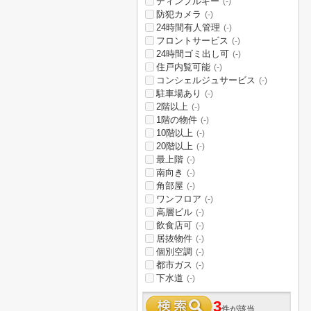
ディンプルキー
(-)
防犯カメラ
(-)
24時間有人管理
(-)
フロントサービス
(-)
24時間ゴミ出し可
(-)
住戸内覧可能
(-)
コンシェルジュサービス
(-)
駐車場あり
(-)
2階以上
(-)
1階の物件
(-)
10階以上
(-)
20階以上
(-)
最上階
(-)
南向き
(-)
角部屋
(-)
ワンフロア
(-)
高層ビル
(-)
飲食店可
(-)
居抜物件
(-)
個別空調
(-)
都市ガス
(-)
下水道
(-)
3
件が該当