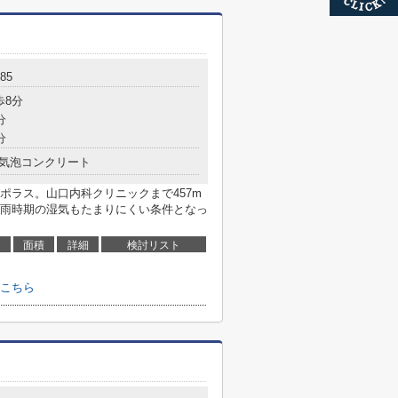
85
歩8分
分
分
気泡コンクリート
ポラス。山口内科クリニックまで457m
雨時期の湿気もたまりにくい条件となっ
面積
詳細
検討リスト
こちら