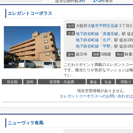
3
1-3
該当公開件数
件
件表示
エレガントコーポラス
大阪府
大阪市平野区
瓜破
３丁目2-
住所
交通
地下鉄谷町線
「
喜連瓜破
」駅 徒
地下鉄谷町線
「
出戸
」駅 徒歩19
地下鉄谷町線
「
平野
」駅 徒歩19
築31年
5階建
軽量
築年
階数
構造
こだわりポイント満載のエレガントコー
です。陽当たりが良好なマンションは梅
てい...
所在階
賃料
管理費・共益費
敷金
礼金
間取り
現在空室情報がありません。
エレガントコーポラスへのお問い合わせは
ニューヴィラ有馬