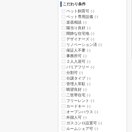
こだわり条件
ペット飼育可
(-)
ペット専用設備
(-)
楽器相談
(-)
陽当り良好
(-)
閑静な住宅地
(-)
デザイナーズ
(-)
リノベーション済
(-)
保証人不要
(-)
事務所可
(-)
２人入居可
(-)
バリアフリー
(-)
分割可
(-)
分譲タイプ
(-)
管理人常駐
(-)
眺望良好
(-)
二世帯住宅
(-)
フリーレント
(-)
カードキー
(-)
オープンハウス
(-)
外国人可
(-)
ガスコンロ設置可
(-)
ルームシェア可
(-)