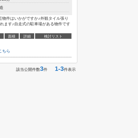
造
近物件はいかがですか♪外観タイル張り
れます♪自走式の駐車場がある物件です
面積
詳細
検討リスト
こちら
3
1-3
該当公開件数
件
件表示