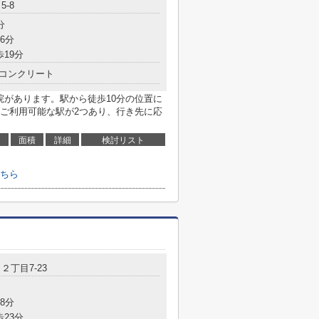
5-8
分
6分
歩19分
コンクリート
院があります。駅から徒歩10分の位置に
ご利用可能な駅が2つあり、行き先に応
面積
詳細
検討リスト
ちら
田
２丁目7-23
8分
歩23分