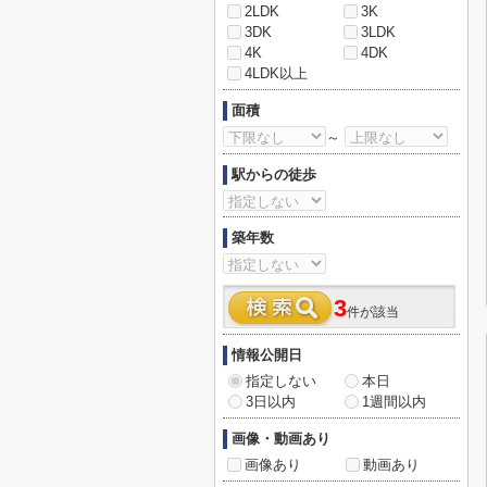
2LDK
3K
3DK
3LDK
4K
4DK
4LDK以上
面積
～
駅からの徒歩
築年数
3
件が該当
情報公開日
指定しない
本日
3日以内
1週間以内
画像・動画あり
画像あり
動画あり