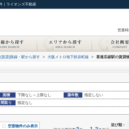
件｜ライオンズ不動産
営業時間
(賃貸)路線・駅から探す
>
大阪メトロ地下鉄谷町線
>
喜連瓜破駅の賃貸
面積
下限なし～上限なし
築年数
指定しない
間取り
指定なし
並び順：
空室物件のみ表示