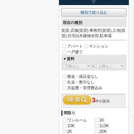
種別で絞り込む
現在の種別
賃貸,店舗(賃貸),事務所(賃貸),土地(賃
貸),住宅以外建物全部,駐車場
アパート
マンション
一戸建て
▼賃料
～
敷金・保証金なし
礼金・敷引なし
共益費・管理費込み
3
件が該当
間取り
ワンルーム
1K
1DK
1LDK
2K
2DK