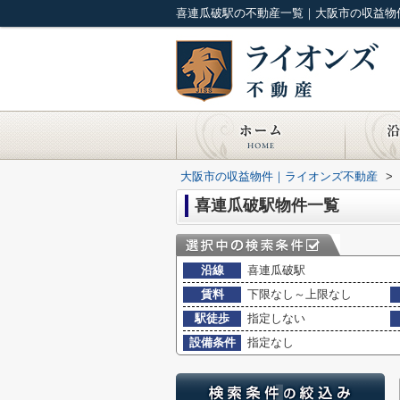
喜連瓜破駅の不動産一覧｜大阪市の収益物
大阪市の収益物件｜ライオンズ不動産
>
喜連瓜破駅物件一覧
沿線
喜連瓜破駅
賃料
下限なし～上限なし
駅徒歩
指定しない
設備条件
指定なし