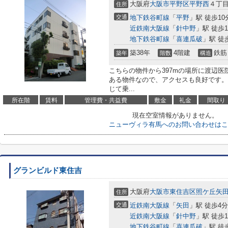
大阪府
大阪市平野区
平野西
４丁目
住所
交通
地下鉄谷町線
「
平野
」駅 徒歩10
近鉄南大阪線
「
針中野
」駅 徒歩1
地下鉄谷町線
「
喜連瓜破
」駅 徒
築38年
4階建
鉄筋
築年
階数
構造
こちらの物件から397mの場所に渡辺医
ある物件なので、アクセスも良好です。
じて乗...
所在階
賃料
管理費・共益費
敷金
礼金
間取り
現在空室情報がありません。
ニューヴィラ有馬へのお問い合わせはこ
グランビルド東住吉
大阪府
大阪市東住吉区
照ケ丘矢
住所
交通
近鉄南大阪線
「
矢田
」駅 徒歩4分
近鉄南大阪線
「
針中野
」駅 徒歩1
地下鉄谷町線
「
喜連瓜破
」駅 徒