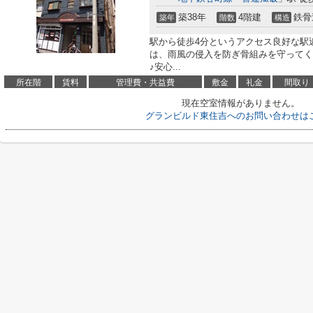
築38年
4階建
鉄骨
築年
階数
構造
駅から徒歩4分というアクセス良好な駅
は、雨風の侵入を防ぎ骨組みを守ってく
♪安心...
所在階
賃料
管理費・共益費
敷金
礼金
間取り
現在空室情報がありません。
グランビルド東住吉へのお問い合わせは