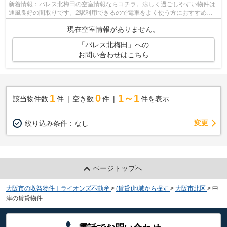
新着情報：パレス北梅田の空室情報ならコチラ。涼しく過ごしやすい物件は
通風良好の間取りです。2駅利用できるので電車をよく使う方におすすめな
物件です。外出が多いあなたにもピッタ...
現在空室情報がありません。
「パレス北梅田」への
お問い合わせはこちら
1
0
1～1
該当物件数
件
空き数
件
件を表示
変更
絞り込み条件：
なし
ページトップへ
大阪市の収益物件｜ライオンズ不動産
>
(賃貸)地域から探す
>
大阪市北区
>
中
津の賃貸物件