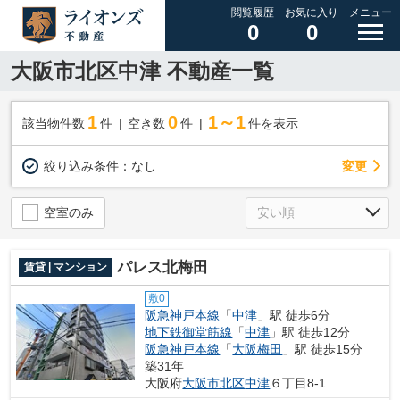
閲覧履歴
お気に入り
メニュー
0
0
大阪市北区中津 不動産一覧
1
0
1～1
該当物件数
件
空き数
件
件を表示
変更
絞り込み条件：
なし
空室のみ
パレス北梅田
賃貸 | マンション
敷0
阪急神戸本線
「
中津
」駅 徒歩6分
地下鉄御堂筋線
「
中津
」駅 徒歩12分
阪急神戸本線
「
大阪梅田
」駅 徒歩15分
築31年
大阪府
大阪市北区
中津
６丁目8-1