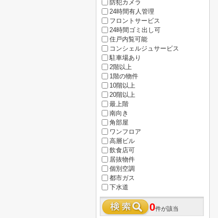
防犯カメラ
24時間有人管理
フロントサービス
24時間ゴミ出し可
住戸内覧可能
コンシェルジュサービス
駐車場あり
2階以上
1階の物件
10階以上
20階以上
最上階
南向き
角部屋
ワンフロア
高層ビル
飲食店可
居抜物件
個別空調
都市ガス
下水道
0
件が該当