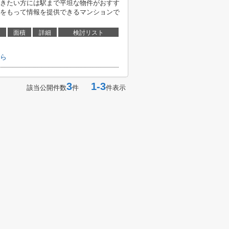
きたい方には駅まで平坦な物件がおすす
をもって情報を提供できるマンションで
面積
詳細
検討リスト
ら
3
1-3
該当公開件数
件
件表示