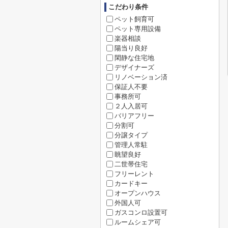
こだわり条件
ペット飼育可
ペット専用設備
楽器相談
陽当り良好
閑静な住宅地
デザイナーズ
リノベーション済
保証人不要
事務所可
２人入居可
バリアフリー
分割可
分譲タイプ
管理人常駐
眺望良好
二世帯住宅
フリーレント
カードキー
オープンハウス
外国人可
ガスコンロ設置可
ルームシェア可