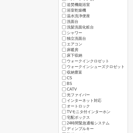
追焚機能浴室
浴室乾燥機
温水洗浄便座
洗面台
洗髪洗面化粧台
シャワー
独立洗面台
エアコン
床暖房
床下収納
ウォークインクロゼット
ウォークインシューズクロゼット
収納豊富
CS
BS
CATV
光ファイバー
インターネット対応
オートロック
TVモニタ付インターホン
宅配ボックス
24時間緊急通報システム
ディンプルキー