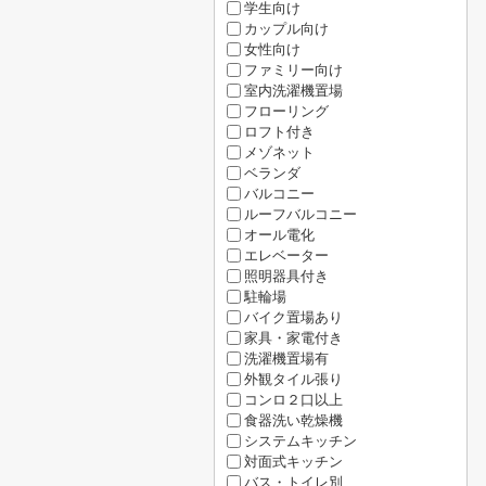
学生向け
カップル向け
女性向け
ファミリー向け
室内洗濯機置場
フローリング
ロフト付き
メゾネット
ベランダ
バルコニー
ルーフバルコニー
オール電化
エレベーター
照明器具付き
駐輪場
バイク置場あり
家具・家電付き
洗濯機置場有
外観タイル張り
コンロ２口以上
食器洗い乾燥機
システムキッチン
対面式キッチン
バス・トイレ別