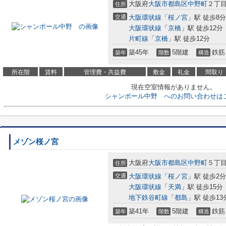
大阪府
大阪市都島区
中野町
２丁目1
住所
交通
大阪環状線
「
桜ノ宮
」駅 徒歩8分
大阪環状線
「
京橋
」駅 徒歩12分
片町線
「
京橋
」駅 徒歩12分
築45年
5階建
鉄筋
築年
階数
構造
所在階
賃料
管理費・共益費
敷金
礼金
間取り
現在空室情報がありません。
シャンポール中野 へのお問い合わせは
メゾン桜ノ宮
大阪府
大阪市都島区
中野町
５丁目
住所
交通
大阪環状線
「
桜ノ宮
」駅 徒歩2分
大阪環状線
「
天満
」駅 徒歩15分
地下鉄谷町線
「
都島
」駅 徒歩13
築41年
5階建
鉄筋
築年
階数
構造