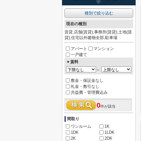
種別で絞り込む
現在の種別
賃貸,店舗(賃貸),事務所(賃貸),土地(賃
貸),住宅以外建物全部,駐車場
アパート
マンション
一戸建て
▼賃料
～
敷金・保証金なし
礼金・敷引なし
共益費・管理費込み
0
件が該当
間取り
ワンルーム
1K
1DK
1LDK
2K
2DK