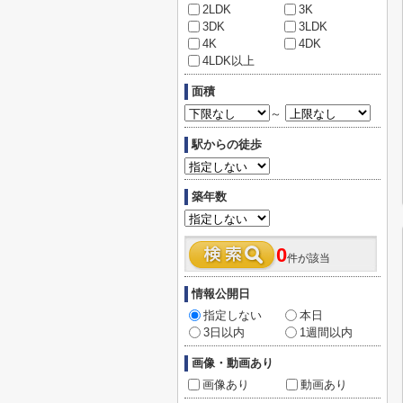
2LDK
3K
3DK
3LDK
4K
4DK
4LDK以上
面積
～
駅からの徒歩
築年数
0
件が該当
情報公開日
指定しない
本日
3日以内
1週間以内
画像・動画あり
画像あり
動画あり