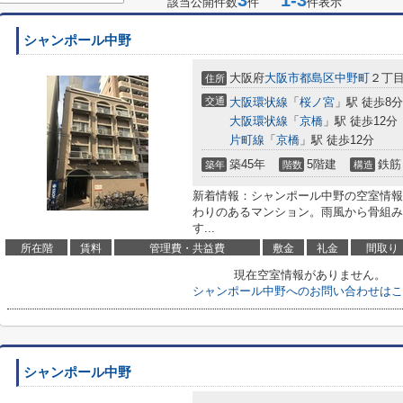
3
1-3
該当公開件数
件
件表示
シャンポール中野
大阪府
大阪市都島区
中野町
２丁目1
住所
交通
大阪環状線
「
桜ノ宮
」駅 徒歩8分
大阪環状線
「
京橋
」駅 徒歩12分
片町線
「
京橋
」駅 徒歩12分
築45年
5階建
鉄筋
築年
階数
構造
新着情報：シャンポール中野の空室情報
わりのあるマンション。雨風から骨組み
す...
所在階
賃料
管理費・共益費
敷金
礼金
間取り
現在空室情報がありません。
シャンポール中野へのお問い合わせはこ
シャンポール中野