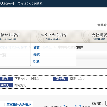
の収益物件｜ライオンズ不動産
営業時間
(賃貸)地域から探す
>
大阪市都島区
>
中野町の賃貸物件
賃貸
一覧
売買
投資
面積
下限なし～上限なし
築年数
指定しない
間取り
指定なし
並び順：
空室物件のみ表示