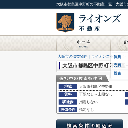
大阪市都島区中野町の不動産一覧｜大阪市
大阪市の収益物件｜ライオンズ不動産
>
賃貸
大阪市都島区中野町 不動産
売買
投資
地域
大阪市都島区中野町
賃料
下限なし～上限なし
駅徒歩
指定しない
設備条件
指定なし