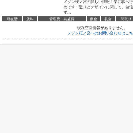
メゾン桜ノ宮の詳しい情報！楽に駅へ行
めです！造りとデザインに関して、自信
す...
所在階
賃料
管理費・共益費
敷金
礼金
間取り
現在空室情報がありません。
メゾン桜ノ宮へのお問い合わせはこち