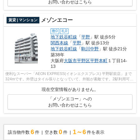
お問い合わせはこちら
メゾンエコー
賃貸 | マンション
敷0
礼0
地下鉄谷町線
「
平野
」駅 徒歩5分
関西本線
「
平野
」駅 徒歩13分
地下鉄谷町線
「
駒川中野
」駅 徒歩21分
築38年
大阪府
大阪市平野区
平野本町
１丁目14-
13
便利なスーパー「AEON EXPRESS(イオンエクスプレス) 平野駅前店」まで
324mです。外壁はタイル張りとなっていて、外観が素敵です。2駅利用可能
なマンションなので行動範囲も広がります...
現在空室情報がありません。
「メゾンエコー」への
お問い合わせはこちら
6
0
1～6
該当物件数
件
空き数
件
件を表示