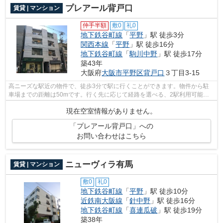
プレアール背戸口
賃貸 | マンション
仲手半額
敷0
礼0
地下鉄谷町線
「
平野
」駅 徒歩3分
関西本線
「
平野
」駅 徒歩16分
地下鉄谷町線
「
駒川中野
」駅 徒歩17分
築43年
大阪府
大阪市平野区
背戸口
３丁目3-15
高ニーズな駅近の物件で、徒歩3分で駅に行くことができます。物件から駐
車場までの距離は50mです。行く先に応じて経路を選べる、2駅利用可能な
物件です。プライバシーにも配慮した防音...
現在空室情報がありません。
「プレアール背戸口」への
お問い合わせはこちら
ニューヴィラ有馬
賃貸 | マンション
敷0
礼0
地下鉄谷町線
「
平野
」駅 徒歩10分
近鉄南大阪線
「
針中野
」駅 徒歩16分
地下鉄谷町線
「
喜連瓜破
」駅 徒歩19分
築38年