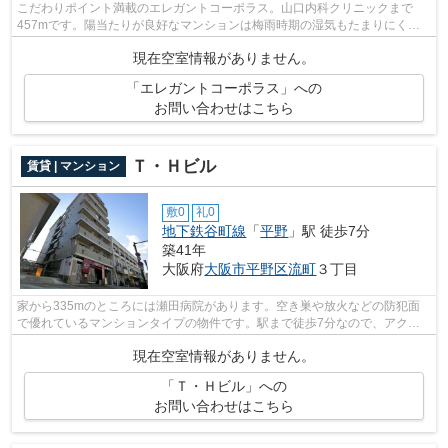
こだわりポイント満載のエレガントコーポラス。山口内科クリニックまで
457mです。陽当たりが良好なマンションは梅雨時期の湿気もたまりにくい
条件となっています。こちらのマンション...
現在空室情報がありません。
「エレガントコーポラス」への
お問い合わせはこちら
Ｔ・Ｈビル
賃貸 | マンション
敷0
礼0
地下鉄谷町線
「
平野
」駅 徒歩7分
築41年
大阪府
大阪市平野区
流町
３丁目
家から335mのところには瀬田病院があります。空き巣や放火などの防犯面
で優れているマンションタイプの物件です。駅まで徒歩7分なので、アクセ
スの良い物件です。こちらの物件にはエレ...
現在空室情報がありません。
「Ｔ・Ｈビル」への
お問い合わせはこちら