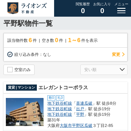
閲覧履歴
お気に入り
メニュー
0
0
平野駅物件一覧
6
0
1～6
該当物件数
件
空き数
件
件を表示
変更
絞り込み条件：
なし
空室のみ
エレガントコーポラス
賃貸 | マンション
敷0
礼0
地下鉄谷町線
「
喜連瓜破
」駅 徒歩8分
地下鉄谷町線
「
出戸
」駅 徒歩19分
地下鉄谷町線
「
平野
」駅 徒歩19分
築31年
大阪府
大阪市平野区
瓜破
３丁目2-85