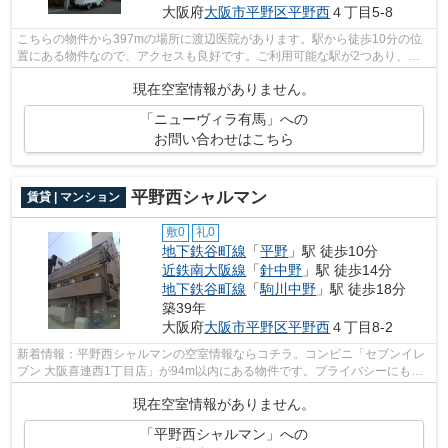
大阪府
大阪市平野区
平野西
４丁目5-8
こちらの物件から397mの場所に渡辺医院があります。駅から徒歩10分の位
置にある物件なので、アクセスも良好です。ご利用可能な駅が2つあり、行
き先に応じて乗車駅の使い分けができます...
現在空室情報がありません。
「ニューヴィラ有馬」への
お問い合わせはこちら
平野西シャルマン
賃貸 | マンション
敷0
礼0
地下鉄谷町線
「
平野
」駅 徒歩10分
近鉄南大阪線
「
針中野
」駅 徒歩14分
地下鉄谷町線
「
駒川中野
」駅 徒歩18分
築39年
大阪府
大阪市平野区
平野西
４丁目8-2
新着情報：平野西シャルマンの空室情報ならコチラ。コンビニ「セブンイレ
ブン 大阪喜連西1丁目店」が94m以内にある物件です。プライバシーにも配
慮した防音性の高いマンション。ご利用...
現在空室情報がありません。
「平野西シャルマン」への