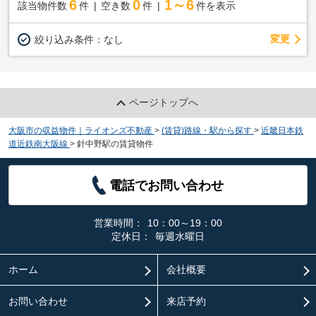
6
0
1～6
該当物件数
件
空き数
件
件を表示
変更
絞り込み条件：
なし
ページトップへ
大阪市の収益物件｜ライオンズ不動産
>
(賃貸)路線・駅から探す
>
近畿日本鉄
道近鉄南大阪線
>
針中野駅の賃貸物件
電話でお問い合わせ
営業時間：
10：00～19：00
定休日：
毎週水曜日
ホーム
会社概要
お問い合わせ
来店予約