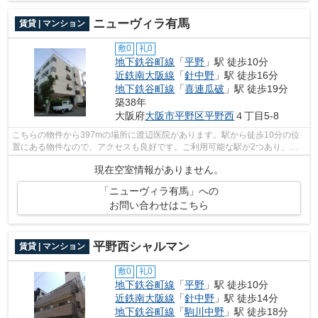
ニューヴィラ有馬
賃貸 | マンション
敷0
礼0
地下鉄谷町線
「
平野
」駅 徒歩10分
近鉄南大阪線
「
針中野
」駅 徒歩16分
地下鉄谷町線
「
喜連瓜破
」駅 徒歩19分
築38年
大阪府
大阪市平野区
平野西
４丁目5-8
こちらの物件から397mの場所に渡辺医院があります。駅から徒歩10分の位
置にある物件なので、アクセスも良好です。ご利用可能な駅が2つあり、行
き先に応じて乗車駅の使い分けができます...
現在空室情報がありません。
「ニューヴィラ有馬」への
お問い合わせはこちら
平野西シャルマン
賃貸 | マンション
敷0
礼0
地下鉄谷町線
「
平野
」駅 徒歩10分
近鉄南大阪線
「
針中野
」駅 徒歩14分
地下鉄谷町線
「
駒川中野
」駅 徒歩18分