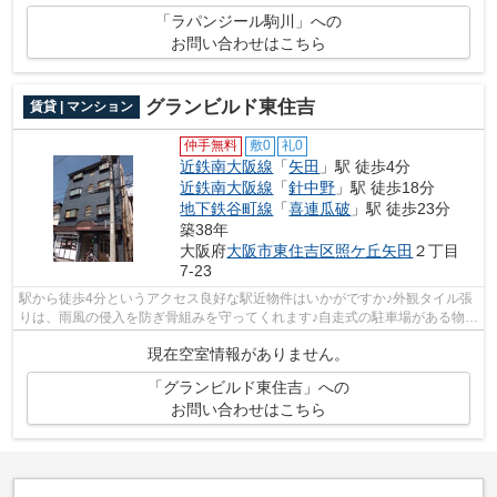
「ラパンジール駒川」への
お問い合わせはこちら
グランビルド東住吉
賃貸 | マンション
仲手無料
敷0
礼0
近鉄南大阪線
「
矢田
」駅 徒歩4分
近鉄南大阪線
「
針中野
」駅 徒歩18分
地下鉄谷町線
「
喜連瓜破
」駅 徒歩23分
築38年
大阪府
大阪市東住吉区
照ケ丘矢田
２丁目
7-23
駅から徒歩4分というアクセス良好な駅近物件はいかがですか♪外観タイル張
りは、雨風の侵入を防ぎ骨組みを守ってくれます♪自走式の駐車場がある物件
です♪安心と信頼のマンションタイプ...
現在空室情報がありません。
「グランビルド東住吉」への
お問い合わせはこちら