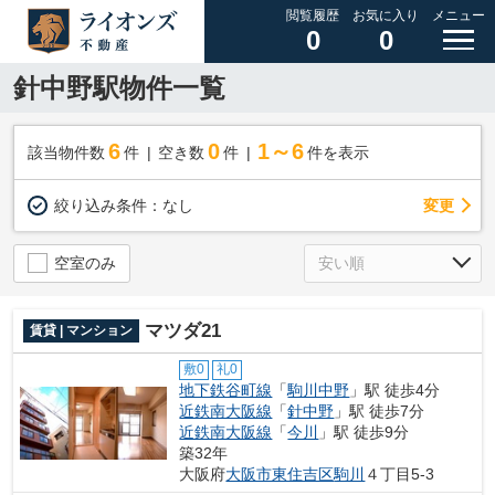
閲覧履歴
お気に入り
メニュー
0
0
針中野駅物件一覧
6
0
1～6
該当物件数
件
空き数
件
件を表示
変更
絞り込み条件：
なし
空室のみ
マツダ21
賃貸 | マンション
敷0
礼0
地下鉄谷町線
「
駒川中野
」駅 徒歩4分
近鉄南大阪線
「
針中野
」駅 徒歩7分
近鉄南大阪線
「
今川
」駅 徒歩9分
築32年
大阪府
大阪市東住吉区
駒川
４丁目5-3