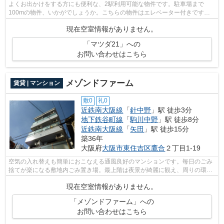
よくお出かけをする方にも便利な、2駅利用可能な物件です。駐車場まで
100mの物件、いかがでしょうか。こちらの物件はエレベーター付きです。
設備が充実したマンションタイプの物件。大...
現在空室情報がありません。
「マツダ21」への
お問い合わせはこちら
メゾンドファーム
賃貸 | マンション
敷0
礼0
近鉄南大阪線
「
針中野
」駅 徒歩3分
地下鉄谷町線
「
駒川中野
」駅 徒歩8分
近鉄南大阪線
「
矢田
」駅 徒歩15分
築36年
大阪府
大阪市東住吉区
鷹合
２丁目1-19
空気の入れ替えも簡単におこなえる通風良好のマンションです。毎日のごみ
捨てが楽になる敷地内ごみ置き場。最上階は夜景が綺麗に観え、周りの環境
も静かなのでプライベートな時間を楽...
現在空室情報がありません。
「メゾンドファーム」への
お問い合わせはこちら