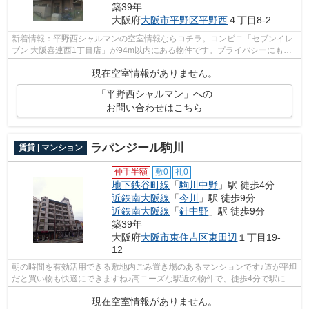
築39年
大阪府
大阪市平野区
平野西
４丁目8-2
新着情報：平野西シャルマンの空室情報ならコチラ。コンビニ「セブンイレ
ブン 大阪喜連西1丁目店」が94m以内にある物件です。プライバシーにも配
慮した防音性の高いマンション。ご利用...
現在空室情報がありません。
「平野西シャルマン」への
お問い合わせはこちら
ラパンジール駒川
賃貸 | マンション
仲手半額
敷0
礼0
地下鉄谷町線
「
駒川中野
」駅 徒歩4分
近鉄南大阪線
「
今川
」駅 徒歩9分
近鉄南大阪線
「
針中野
」駅 徒歩9分
築39年
大阪府
大阪市東住吉区
東田辺
１丁目19-
12
朝の時間を有効活用できる敷地内ごみ置き場のあるマンションです♪道が平坦
だと買い物も快適にできますね♪高ニーズな駅近の物件で、徒歩4分で駅に行
くことができます♪物件の周辺に2駅あ...
現在空室情報がありません。