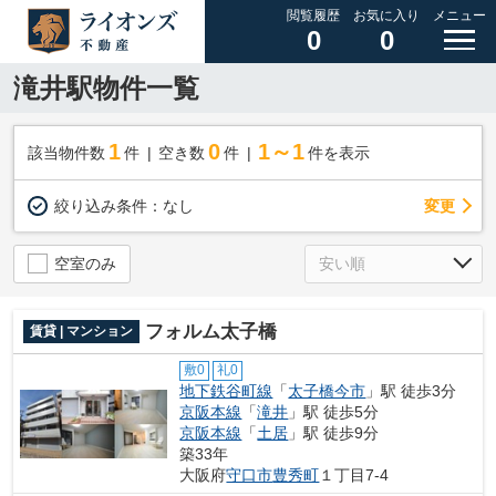
閲覧履歴
お気に入り
メニュー
0
0
滝井駅物件一覧
1
0
1～1
該当物件数
件
空き数
件
件を表示
変更
絞り込み条件：
なし
空室のみ
フォルム太子橋
賃貸 | マンション
敷0
礼0
地下鉄谷町線
「
太子橋今市
」駅 徒歩3分
京阪本線
「
滝井
」駅 徒歩5分
京阪本線
「
土居
」駅 徒歩9分
築33年
大阪府
守口市
豊秀町
１丁目7-4