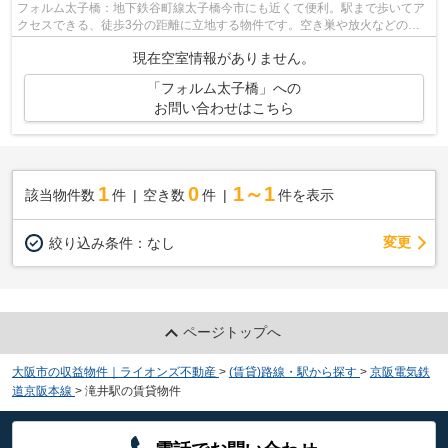
フォルム太子橋：地下鉄谷町線太子橋今市にも近くて便利。駅まで歩いてア
クセスできる、徒歩3分の距離に立地する物件です。空き巣や放火などの防
犯面で優れているマンションタイプの物...
現在空室情報がありません。
「フォルム太子橋」への
お問い合わせはこちら
1
0
1～1
該当物件数
件
空き数
件
件を表示
変更
絞り込み条件：
なし
ページトップへ
大阪市の収益物件｜ライオンズ不動産
>
(賃貸)路線・駅から探す
>
京阪電気鉄
道京阪本線
>
滝井駅の賃貸物件