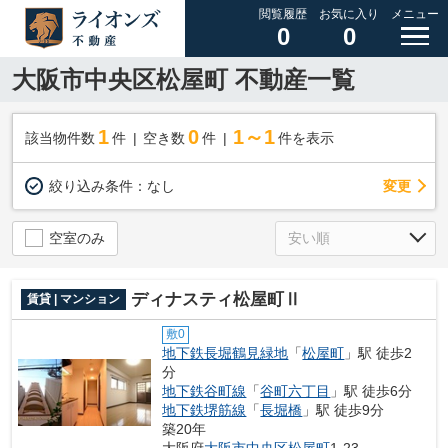
閲覧履歴
お気に入り
メニュー
0
0
大阪市中央区松屋町 不動産一覧
1
0
1～1
該当物件数
件
空き数
件
件を表示
変更
絞り込み条件：
なし
空室のみ
ディナスティ松屋町Ⅱ
賃貸 | マンション
敷0
地下鉄長堀鶴見緑地
「
松屋町
」駅 徒歩2
分
地下鉄谷町線
「
谷町六丁目
」駅 徒歩6分
地下鉄堺筋線
「
長堀橋
」駅 徒歩9分
築20年