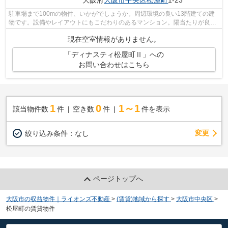
大阪府
大阪市中央区
松屋町
1-23
駐車場まで100mの物件、いかがでしょうか。周辺環境の良い13階建ての建
物です。設備やレイアウトにもこだわりのあるマンション。陽当たりが良好
な物件は梅雨時期の湿気もたまりにくい...
現在空室情報がありません。
「ディナスティ松屋町Ⅱ」への
お問い合わせはこちら
1
0
1～1
該当物件数
件
空き数
件
件を表示
変更
絞り込み条件：
なし
ページトップへ
大阪市の収益物件｜ライオンズ不動産
>
(賃貸)地域から探す
>
大阪市中央区
>
松屋町の賃貸物件