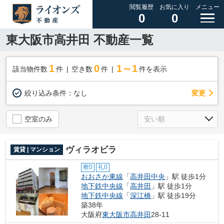
閲覧履歴
お気に入り
メニュー
0
0
東大阪市高井田 不動産一覧
1
0
1～1
該当物件数
件
空き数
件
件を表示
変更
絞り込み条件：
なし
空室のみ
ヴィラオビラ
賃貸 | マンション
敷0
礼0
おおさか東線
「
高井田中央
」駅 徒歩1分
地下鉄中央線
「
高井田
」駅 徒歩1分
地下鉄中央線
「
深江橋
」駅 徒歩19分
築38年
大阪府
東大阪市
高井田
28-11