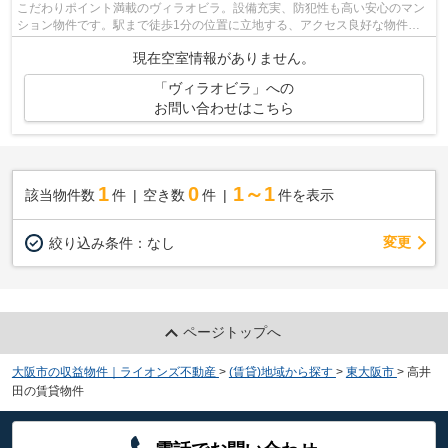
こだわりポイント満載のヴィラオビラ。設備充実、防犯性も高い安心のマン
ション物件です。駅まで徒歩1分の位置に立地する、アクセス良好な物件で
す。こちらの物件から出て50mに駐車場...
現在空室情報がありません。
「ヴィラオビラ」への
お問い合わせはこちら
1
0
1～1
該当物件数
件
空き数
件
件を表示
変更
絞り込み条件：
なし
ページトップへ
大阪市の収益物件｜ライオンズ不動産
>
(賃貸)地域から探す
>
東大阪市
>
高井
田の賃貸物件