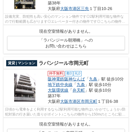
築38年
大阪府
大阪市港区
三先
１丁目10-26
設備充実、防犯性も高い安心のマンション物件です◎2駅利用可能な物件な
ので行動範囲も広がります◎エレベーター付きの物件です◎こちらの物件か
ら出て150mに駐車場あり◎できるだけ早めに...
現在空室情報がありません。
「ラパンジール朝潮橋」への
お問い合わせはこちら
ラパンジール市岡元町
賃貸 | マンション
仲手無料
敷0
礼0
阪神電鉄阪神なんば
「
九条
」駅 徒歩10分
地下鉄中央線
「
九条
」駅 徒歩10分
大阪環状線
「
弁天町
」駅 徒歩10分
築37年
大阪府
大阪市港区
市岡元町
１丁目6-38
日頃から電車をよく利用するなら2駅利用可能な物件はいかがでしょうか♪防
犯対策の行き届いた造りがポイント♪こちらの物件から150mのところに駐車
場あり♪11階建ての物件です♪大阪市港区...
現在空室情報がありません。