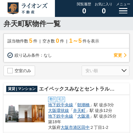
閲覧履歴
お気に入り
メニュー
0
0
弁天町駅物件一覧
5
0
1～5
該当物件数
件
空き数
件
件を表示
変更
絞り込み条件：
なし
空室のみ
エイペックスみなとセントラルアベニュー
賃貸 | マンション
敷0
礼0
地下鉄中央線
「
朝潮橋
」駅 徒歩3分
大阪環状線
「
弁天町
」駅 徒歩12分
地下鉄中央線
「
大阪港
」駅 徒歩25分
築18年
大阪府
大阪市港区
田中
２丁目1-2