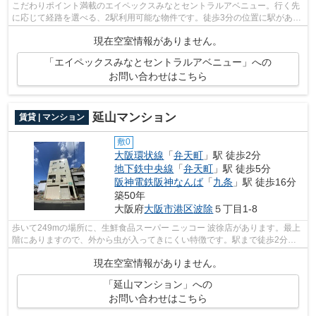
こだわりポイント満載のエイペックスみなとセントラルアベニュー。行く先
に応じて経路を選べる、2駅利用可能な物件です。徒歩3分の位置に駅があ
る、魅力的な立地の物件です。自走式駐...
現在空室情報がありません。
「エイペックスみなとセントラルアベニュー」への
お問い合わせはこちら
延山マンション
賃貸 | マンション
敷0
大阪環状線
「
弁天町
」駅 徒歩2分
地下鉄中央線
「
弁天町
」駅 徒歩5分
阪神電鉄阪神なんば
「
九条
」駅 徒歩16分
築50年
大阪府
大阪市港区
波除
５丁目1-8
歩いて249mの場所に、生鮮食品スーパー ニッコー 波徐店があります。最上
階にありますので、外から虫が入ってきにくい特徴です。駅まで徒歩2分の
位置に立地する、アクセス良好な物件で...
現在空室情報がありません。
「延山マンション」への
お問い合わせはこちら