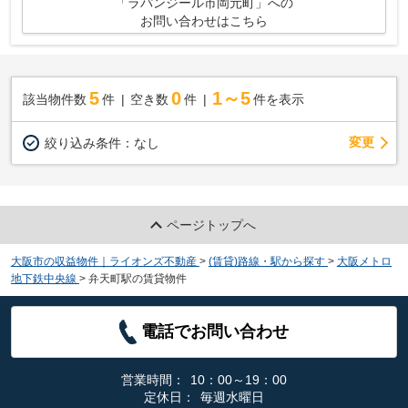
「ラパンジール市岡元町」への
お問い合わせはこちら
5
0
1～5
該当物件数
件
空き数
件
件を表示
変更
絞り込み条件：
なし
ページトップへ
大阪市の収益物件｜ライオンズ不動産
>
(賃貸)路線・駅から探す
>
大阪メトロ
地下鉄中央線
>
弁天町駅の賃貸物件
電話でお問い合わせ
営業時間：
10：00～19：00
定休日：
毎週水曜日