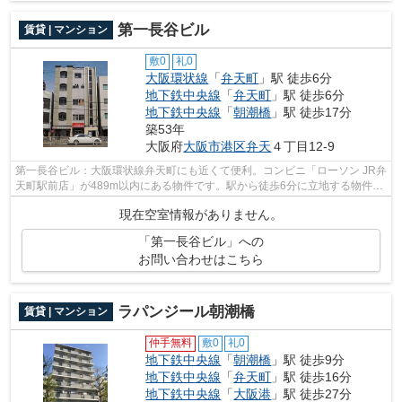
第一長谷ビル
賃貸 | マンション
敷0
礼0
大阪環状線
「
弁天町
」駅 徒歩6分
地下鉄中央線
「
弁天町
」駅 徒歩6分
地下鉄中央線
「
朝潮橋
」駅 徒歩17分
築53年
大阪府
大阪市港区
弁天
４丁目12-9
第一長谷ビル：大阪環状線弁天町にも近くて便利。コンビニ「ローソン JR弁
天町駅前店」が489m以内にある物件です。駅から徒歩6分に立地する物件で
す。自宅から2駅利用できる、利便性の...
現在空室情報がありません。
「第一長谷ビル」への
お問い合わせはこちら
ラパンジール朝潮橋
賃貸 | マンション
仲手無料
敷0
礼0
地下鉄中央線
「
朝潮橋
」駅 徒歩9分
地下鉄中央線
「
弁天町
」駅 徒歩16分
地下鉄中央線
「
大阪港
」駅 徒歩27分