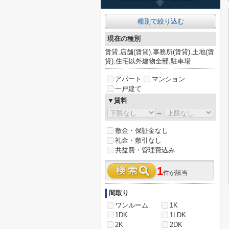
種別で絞り込む
現在の種別
賃貸,店舗(賃貸),事務所(賃貸),土地(賃
貸),住宅以外建物全部,駐車場
アパート
マンション
一戸建て
▼賃料
～
敷金・保証金なし
礼金・敷引なし
共益費・管理費込み
1
件が該当
間取り
ワンルーム
1K
1DK
1LDK
2K
2DK