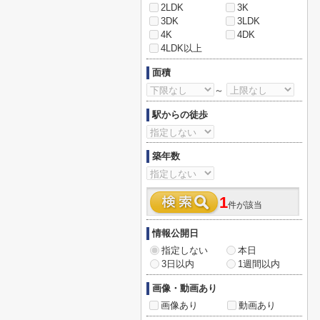
2LDK
3K
3DK
3LDK
4K
4DK
4LDK以上
面積
～
駅からの徒歩
築年数
1
件が該当
情報公開日
指定しない
本日
3日以内
1週間以内
画像・動画あり
画像あり
動画あり