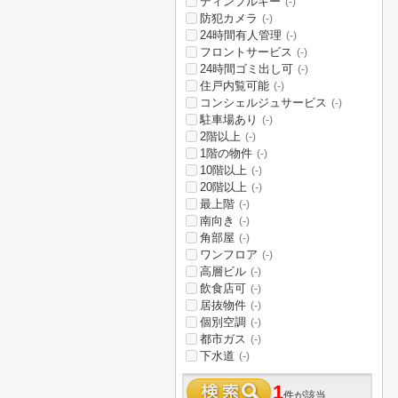
ディンプルキー
(-)
防犯カメラ
(-)
24時間有人管理
(-)
フロントサービス
(-)
24時間ゴミ出し可
(-)
住戸内覧可能
(-)
コンシェルジュサービス
(-)
駐車場あり
(-)
2階以上
(-)
1階の物件
(-)
10階以上
(-)
20階以上
(-)
最上階
(-)
南向き
(-)
角部屋
(-)
ワンフロア
(-)
高層ビル
(-)
飲食店可
(-)
居抜物件
(-)
個別空調
(-)
都市ガス
(-)
下水道
(-)
1
件が該当