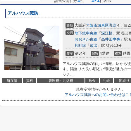
1
1-1
該当公開件数
件
件表示
アルハウス諏訪
大阪府
大阪市城東区
諏訪
４丁目20
住所
交通
地下鉄中央線
「
深江橋
」駅 徒歩
おおさか東線
「
高井田中央
」駅 
片町線
「
放出
」駅 徒歩13分
築34年
4階建
鉄骨
築年
階数
構造
アルハウス諏訪の詳しい情報。駅から徒
す。陽当りの良い明るい環境が魅力の一
ッチ...
所在階
賃料
管理費・共益費
敷金
礼金
間取り
現在空室情報がありません。
アルハウス諏訪へのお問い合わせはこ