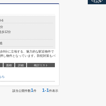
-6
8分
徒歩12分
造
歩8分に立地する、魅力的な駅近物件で
押し物件となっています。防犯対策もバ
面積
詳細
検討リスト
ちら
1
1-1
該当公開件数
件
件表示