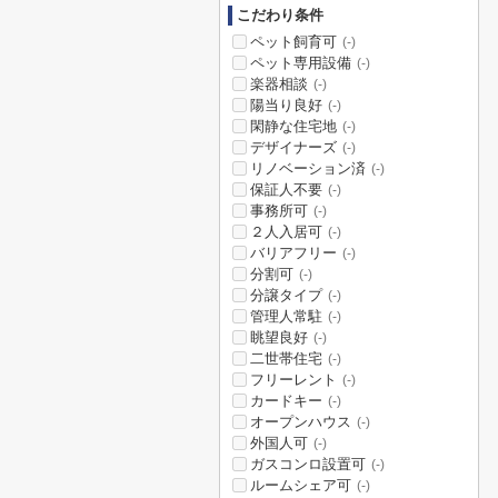
こだわり条件
ペット飼育可
(-)
ペット専用設備
(-)
楽器相談
(-)
陽当り良好
(-)
閑静な住宅地
(-)
デザイナーズ
(-)
リノベーション済
(-)
保証人不要
(-)
事務所可
(-)
２人入居可
(-)
バリアフリー
(-)
分割可
(-)
分譲タイプ
(-)
管理人常駐
(-)
眺望良好
(-)
二世帯住宅
(-)
フリーレント
(-)
カードキー
(-)
オープンハウス
(-)
外国人可
(-)
ガスコンロ設置可
(-)
ルームシェア可
(-)