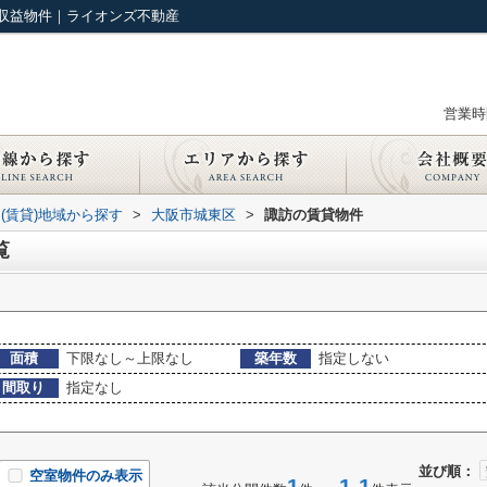
収益物件｜ライオンズ不動産
営業時間
(賃貸)地域から探す
>
大阪市城東区
>
諏訪の賃貸物件
覧
面積
下限なし～上限なし
築年数
指定しない
間取り
指定なし
並び順：
空室物件のみ表示