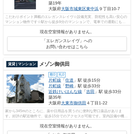
築19年
大阪府
大阪市城東区
東中浜
９丁目10-7
こだわりポイント満載のエレガンスレイヴ☆設備充実、防犯性も高い安心の
マンション物件です☆駅から徒歩9分のマンションで、電車での通勤にも便
利な立地です☆物件から約200mで駐車場に...
現在空室情報がありません。
「エレガンスレイヴ」への
お問い合わせはこちら
メゾン御供田
賃貸 | マンション
敷0
礼0
片町線
「
住道
」駅 徒歩15分
片町線
「
野崎
」駅 徒歩33分
近鉄けいはんな線
「
吉田
」駅 徒歩33分
築35年
大阪府
大東市
御供田
４丁目1-22
家から345mのところに、薬や日用品を買うのに便利な野口薬品がありま
す。好評の駅近物件で、徒歩15分でのアクセスが可能です。室内設備や機能
性にこだわったマンション物件です。スタ...
現在空室情報がありません。