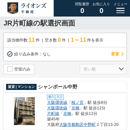
閲覧履歴
お気に入り
メニュー
0
0
JR片町線の駅選択画面
11
0
1～11
該当物件数
件
空き数
件
件を表示
変更
絞り込み条件：
なし
空室のみ
シャンポール中野
賃貸 | マンション
敷0
礼0
大阪環状線
「
桜ノ宮
」駅 徒歩8分
大阪環状線
「
京橋
」駅 徒歩12分
片町線
「
京橋
」駅 徒歩12分
築45年
大阪府
大阪市都島区
中野町
２丁目13-20