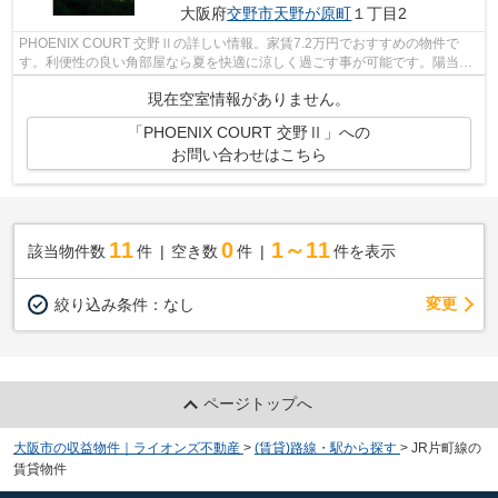
大阪府
交野市
天野が原町
１丁目2
PHOENIX COURT 交野Ⅱの詳しい情報。家賃7.2万円でおすすめの物件で
す。利便性の良い角部屋なら夏を快適に涼しく過ごす事が可能です。陽当た
りが良い部屋は精神的にも健康的にも良いと...
現在空室情報がありません。
「PHOENIX COURT 交野Ⅱ」への
お問い合わせはこちら
11
0
1～11
該当物件数
件
空き数
件
件を表示
変更
絞り込み条件：
なし
ページトップへ
大阪市の収益物件｜ライオンズ不動産
>
(賃貸)路線・駅から探す
>
JR片町線の
賃貸物件