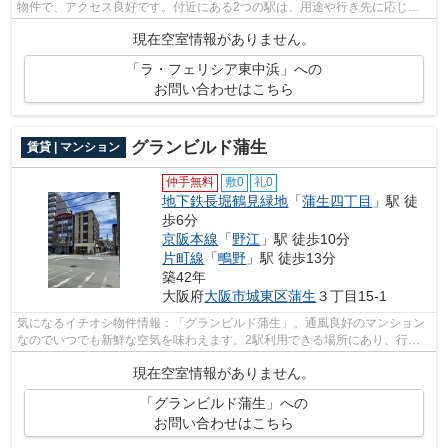
物件で、アクセス良好です。付近にある2つの駅は、用途や行き先に応じて
使い分けることができます。共用設備も...
現在空室情報がありません。
「ラ・フェリシア東中浜」への
お問い合わせはこちら
グランビルド蒲生
賃貸 | マンション
仲手無料
敷0
礼0
地下鉄長堀鶴見緑地
「
蒲生四丁目
」駅 徒
歩6分
京阪本線
「
野江
」駅 徒歩10分
片町線
「
鴫野
」駅 徒歩13分
築42年
大阪府
大阪市城東区
蒲生
３丁目15-1
気になるイチオシ物件情報：「グランビルド蒲生」。通風良好のマンション
なのでいつでも新鮮な空気を味わえます。2駅利用できる場所にあり、行き
先に応じて乗車駅の使い分けができます...
現在空室情報がありません。
「グランビルド蒲生」への
お問い合わせはこちら