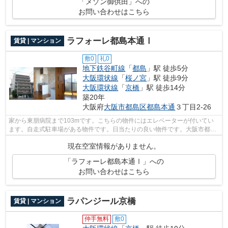
「メゾン御供田」への
お問い合わせはこちら
ラフォーレ都島本通Ⅰ
賃貸 | マンション
敷0
礼0
地下鉄谷町線
「
都島
」駅 徒歩5分
大阪環状線
「
桜ノ宮
」駅 徒歩9分
大阪環状線
「
京橋
」駅 徒歩14分
築20年
大阪府
大阪市都島区
都島本通
３丁目2-26
家から東朋病院まで103mです。こちらの物件にはエレベーターが付いてい
ます。自走式駐車場がある物件です。日当たりの良い物件です。大阪市都島
区エリアにある賃貸情報のことなら、地...
現在空室情報がありません。
「ラフォーレ都島本通Ⅰ」への
お問い合わせはこちら
ラパンジール京橋
賃貸 | マンション
仲手無料
敷0