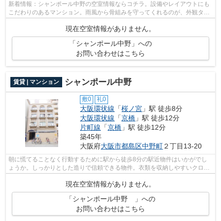
新着情報：シャンポール中野の空室情報ならコチラ。設備やレイアウトにも
こだわりのあるマンション。雨風から骨組みを守ってくれるのが、外観タイ
ル張りです。この物件は窓からの陽当...
現在空室情報がありません。
「シャンポール中野」への
お問い合わせはこちら
シャンポール中野
賃貸 | マンション
敷0
礼0
大阪環状線
「
桜ノ宮
」駅 徒歩8分
大阪環状線
「
京橋
」駅 徒歩12分
片町線
「
京橋
」駅 徒歩12分
築45年
大阪府
大阪市都島区
中野町
２丁目13-20
朝に慌てることなく行動するために駅から徒歩8分の駅近物件はいかがでし
ょうか。しっかりとした造りで信頼できる物件。衣類を収納しやすいクロゼ
ットがあり、コートをきれいに収められ...
現在空室情報がありません。
「シャンポール中野 」への
お問い合わせはこちら