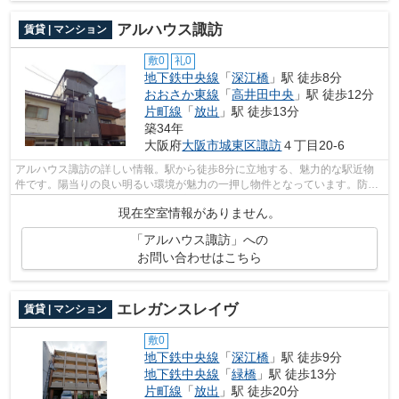
アルハウス諏訪
賃貸 | マンション
敷0
礼0
地下鉄中央線
「
深江橋
」駅 徒歩8分
おおさか東線
「
高井田中央
」駅 徒歩12分
片町線
「
放出
」駅 徒歩13分
築34年
大阪府
大阪市城東区
諏訪
４丁目20-6
アルハウス諏訪の詳しい情報。駅から徒歩8分に立地する、魅力的な駅近物
件です。陽当りの良い明るい環境が魅力の一押し物件となっています。防犯
対策もバッチリなマンションタイプの物...
現在空室情報がありません。
「アルハウス諏訪」への
お問い合わせはこちら
エレガンスレイヴ
賃貸 | マンション
敷0
地下鉄中央線
「
深江橋
」駅 徒歩9分
地下鉄中央線
「
緑橋
」駅 徒歩13分
片町線
「
放出
」駅 徒歩20分