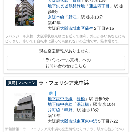
大阪環状線
「
京橋
」駅 徒歩10分
地下鉄長堀鶴見緑地
「
蒲生四丁目
」駅 徒
歩8分
京阪本線
「
野江
」駅 徒歩13分
築42年
大阪府
大阪市城東区
蒲生
２丁目9-15
ラパンジール京橋：大阪環状線京橋にも近くて便利。外出が多いあなたにも
ピッタリ。歩いても自転車に乗っても疲れないの立地です。駐車場まで
100mの物件、いかがでしょうか。駅から徒...
現在空室情報がありません。
「ラパンジール京橋」への
お問い合わせはこちら
ラ・フェリシア東中浜
賃貸 | マンション
敷0
地下鉄中央線
「
緑橋
」駅 徒歩9分
地下鉄中央線
「
深江橋
」駅 徒歩10分
片町線
「
鴫野
」駅 徒歩13分
築10年
大阪府
大阪市城東区
東中浜
５丁目7-22
新着情報：ラ・フェリシア東中浜の空室情報ならコチラ。駅から徒歩9分の