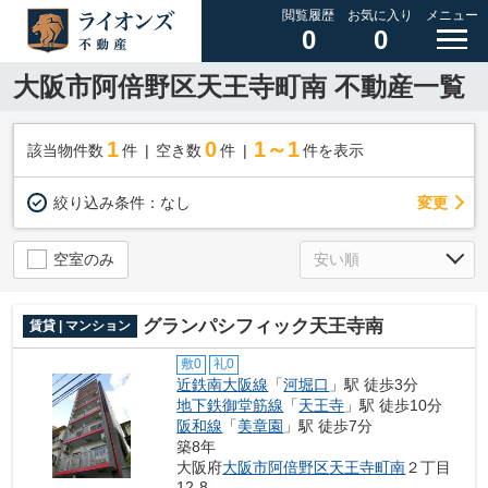
閲覧履歴
お気に入り
メニュー
0
0
大阪市阿倍野区天王寺町南 不動産一覧
1
0
1～1
該当物件数
件
空き数
件
件を表示
変更
絞り込み条件：
なし
空室のみ
グランパシフィック天王寺南
賃貸 | マンション
敷0
礼0
近鉄南大阪線
「
河堀口
」駅 徒歩3分
地下鉄御堂筋線
「
天王寺
」駅 徒歩10分
阪和線
「
美章園
」駅 徒歩7分
築8年
大阪府
大阪市阿倍野区
天王寺町南
２丁目
12-8