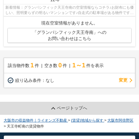
新着情報：グランパシフィック天王寺南の空室情報ならコチラ♪お財布にも優
しい、照明要らずの明るいマンションです♪自走式の駐車場がある物件です♪
築年数にもこだわりのある方、コチラ...
現在空室情報がありません。
「グランパシフィック天王寺南」への
お問い合わせはこちら
1
0
1～1
該当物件数
件
空き数
件
件を表示
変更
絞り込み条件：
なし
ページトップへ
大阪市の収益物件｜ライオンズ不動産
>
(賃貸)地域から探す
>
大阪市阿倍野区
>
天王寺町南の賃貸物件