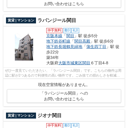
お問い合わせはこちら
ラパンジール関目
賃貸 | マンション
仲手無料
敷0
礼0
京阪本線
「
関目
」駅 徒歩5分
地下鉄谷町線
「
関目高殿
」駅 徒歩6分
地下鉄長堀鶴見緑地
「
蒲生四丁目
」駅 徒
歩22分
築34年
大阪府
大阪市城東区
関目
６丁目4-8
ぜひ一度見ていただきたい、「ラパンジール関目」です。こちらの物件は周
辺に駅が2つあるので利便性の高い物件です。ごみ捨ての煩わしさを軽減す
るのが、敷地内ごみ置き場です。ご好評...
現在空室情報がありません。
「ラパンジール関目」への
お問い合わせはこちら
ジオナ関目
賃貸 | マンション
仲手無料
敷0
礼0