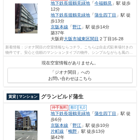
地下鉄長堀鶴見緑地
「
今福鶴見
」駅 徒歩
12分
地下鉄長堀鶴見緑地
「
蒲生四丁目
」駅 徒
歩13分
京阪本線
「
野江
」駅 徒歩14分
築37年
大阪府
大阪市城東区
関目
２丁目16-28
新着情報：ジオナ関目の空室情報ならコチラ。こちらは自走式駐車場付きの
物件です。安心と信頼のマンションタイプの物件。シンプルながらも風の通
り道がしっかり造られているマンショ...
現在空室情報がありません。
「ジオナ関目」への
お問い合わせはこちら
グランビルド蒲生
賃貸 | マンション
仲手無料
敷0
礼0
地下鉄長堀鶴見緑地
「
蒲生四丁目
」駅 徒
歩6分
京阪本線
「
野江
」駅 徒歩10分
片町線
「
鴫野
」駅 徒歩13分
築42年