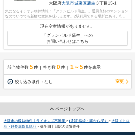
大阪府
大阪市城東区
蒲生
３丁目15-1
気になるイチオシ物件情報：「グランビルド蒲生」。通風良好のマンション
なのでいつでも新鮮な空気を味わえます。2駅利用できる場所にあり、行き
先に応じて乗車駅の使い分けができます...
現在空室情報がありません。
「グランビルド蒲生」への
お問い合わせはこちら
5
0
1～5
該当物件数
件
空き数
件
件を表示
変更
絞り込み条件：
なし
ページトップへ
大阪市の収益物件｜ライオンズ不動産
>
(賃貸)路線・駅から探す
>
大阪メトロ
地下鉄長堀鶴見緑地
>
蒲生四丁目駅の賃貸物件