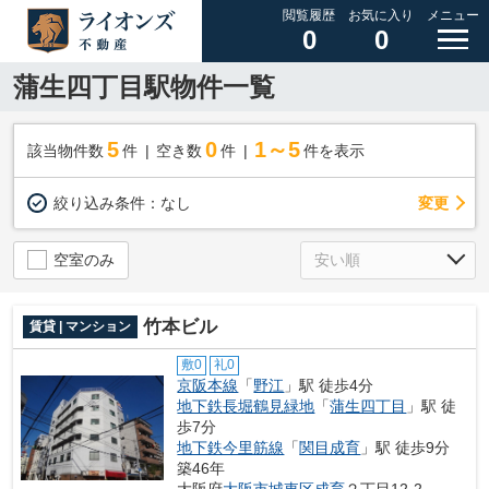
閲覧履歴
お気に入り
メニュー
0
0
蒲生四丁目駅物件一覧
5
0
1～5
該当物件数
件
空き数
件
件を表示
変更
絞り込み条件：
なし
空室のみ
竹本ビル
賃貸 | マンション
敷0
礼0
京阪本線
「
野江
」駅 徒歩4分
地下鉄長堀鶴見緑地
「
蒲生四丁目
」駅 徒
歩7分
地下鉄今里筋線
「
関目成育
」駅 徒歩9分
築46年