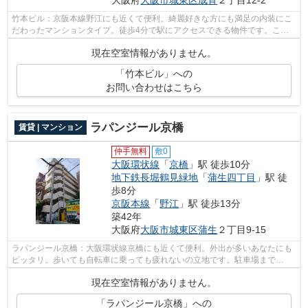
大阪府
大阪市城東区
成育
２丁目12-2
竹本ビル：京阪本線野江にも近くて便利。綺麗好きな方にも満足の内装にこ
だわったマンションタイプ。徒歩4分で駅にアクセスできる物件です。こち
らの物件にはエレベーターがあります。...
現在空室情報がありません。
「竹本ビル」への
お問い合わせはこちら
ラパンジール京橋
賃貸 | マンション
仲手無料
敷0
大阪環状線
「
京橋
」駅 徒歩10分
地下鉄長堀鶴見緑地
「
蒲生四丁目
」駅 徒
歩8分
京阪本線
「
野江
」駅 徒歩13分
築42年
大阪府
大阪市城東区
蒲生
２丁目9-15
ラパンジール京橋：大阪環状線京橋にも近くて便利。外出が多いあなたにも
ピッタリ。歩いても自転車に乗っても疲れないの立地です。駐車場まで
100mの物件、いかがでしょうか。駅から徒...
現在空室情報がありません。
「ラパンジール京橋」への